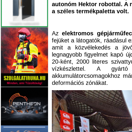
autonóm Hektor robottal. A 
a széles termékpaletta volt.
Az
elektromos gépjárműfe
fejüket a látogatók, ráadásul 
amit a közvélekedés a jövő
legnagyobb figyelmet kapó új
20-ként, 2000 literes szivatt
vízkészlettel. A gyárt
akkumulátorcsomagokhoz már 
deformációs zónákat.