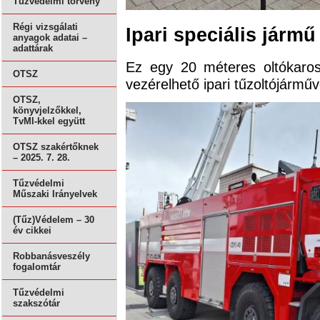
Tűzvédelmi törvény
Régi vizsgálati
Ipari speciális jármű
anyagok adatai –
adattárak
Ez egy 20 méteres oltókaros,
OTSZ
vezérelhető ipari tűzoltójármű
OTSZ,
könyvjelzőkkel,
TvMI-kkel együtt
OTSZ szakértőknek
– 2025. 7. 28.
Tűzvédelmi
Műszaki Irányelvek
(Tűz)Védelem – 30
év cikkei
Robbanásveszély
fogalomtár
Tűzvédelmi
szakszótár