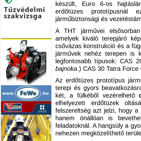
készült, Euro 6-os hajtásl
erdőtüzes prototípusnál
járműbiztonsági és vezetéstám
A THT járművei elsősorban
amelyek kiváló terepjáró ké
csővázas konstrukció és a füg
járművek nehéz terepen is k
legfontosabb típusok: CAS 2
bajnoka
.) CAS 30 Tatra Force
Az erdőtüzes prototípus jármű
terepi és gyors beavatkozásra
két, a fülkéből vezérelhető
elhelyezett erdőtüzek olt
felszereltség azt jelzi, hogy 
hanem önállóan is bevethet
feladatoknál. A hangsúly a gy
nehezen megközelíthető terül