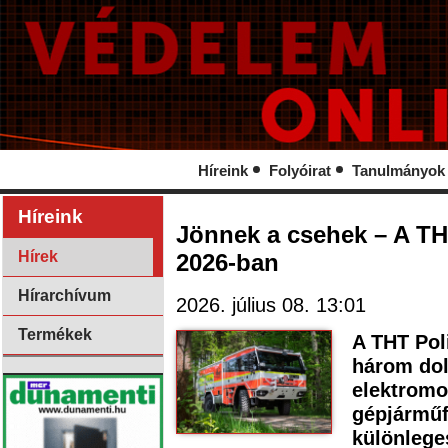
Híreink
Folyóirat
Tanulmányok
Híreink
Jönnek a csehek – A TH
Hírek
2026-ban
Hírarchívum
2026. július 08. 13:01
Termékek
A THT Pol
három dolo
elektromo
gépjárműf
különlege