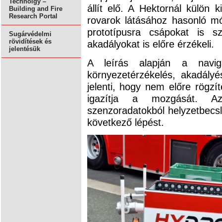
Technolgy –
állít elő. A Hektornál külön
Building and Fire
Research Portal
rovarok látásához hasonló mó
prototípusra csápokat is s
Sugárvédelmi
rövidítések és
akadályokat is előre érzékeli.
jelentésük
A leírás alapján a navi
környezetérzékelés, akadály
jelenti, hogy nem előre rögzí
igazítja a mozgását. Az
szenzoradatokból helyzetbecsl
következő lépést.