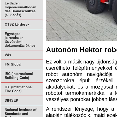
Leitfaden
Ingenieurmethoden
des Brandschutzes
(4. kiadás)
OTSZ kérdések
Egységes
jelrendszer
tűzvédelmi
dokumentációkhoz
Autonóm Hektor rob
Vds
Ez volt a másik nagy újdonság
FM Global
cserélhető felépítményekkel 
robot autonóm navigációja 
IBC (International
Building Code)
szenzorokra épül: érzékeli
akadályokat, és a mozgását 
IFC (International
Fire Code)
robotot termokamerákkal is f
veszélyes pontokat jobban lás
DIFISEK
A rendszer lényege, hogy a r
National Institute of
Standards and
alapján tájékozódik, majd eze