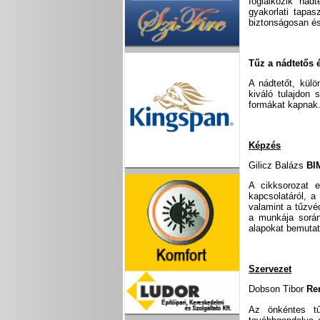
foglalkozik nád
gyakorlati tapas
biztonságosan és
Tűz a nádtetős 
A nádtetőt, külö
kiváló tulajdon
formákat kapnak.
Képzés
Gilicz Balázs
BIM
A cikksorozat 
kapcsolatáról, a 
valamint a tűzvé
a munkája során
alapokat bemutat
Szervezet
Dobson Tibor
Ren
Az önkéntes tű