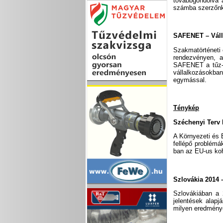
továbbgondolva 
számba szerzőnk
SAFENET – Válla
Szakmatörténeti 
rendezvényen, a
SAFENET a tűz- 
vállalkozásokban
egymással.
Ténykép
Széchenyi Terv 
A Környezeti és 
fellépő problém
ban az EU-us koh
Szlovákia 2014 
Szlovákiában a 
jelentések alapj
milyen eredmény