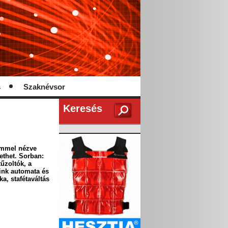
s
Szaknévsor
Keresés
zemmel nézve
ethet. Sorban:
űzoltók, a
óink automata és
a, stafétaváltás