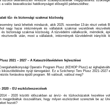
a tűzoltói beavatkozási rendszer szabályozásának megújításához szüksége
 a valós beavatkozási hatékonyságot elősegítő párbeszédhez.
lati tűz- és biztonsági szakmai közösség
esemény tanúi lehettek mindazok, akik 2025. november 13-án részt vettek 
hol nagy hazai intézmények és vállalatok szakmai vezetőinek részvétel
és biztonsági szakmai közösség. A tűzvédelmi vállalkozók, mérnökök, épí
 résztvevők után, most a vállalatok, intézmények tűzvédelmét irányítók l
Plusz 2021 – 2027 – A Katasztrófavédelem fejlesztései
Energiahatékonysági Operatív Program Plusz (KEHOP Plusz) az éghajlatválto
ák kiküszöbölésére nyújt támogatást. Ez a Széchenyi Terv Plusz 2021–2027
éziós forrásokra épülő program. Mi valósult, valósul meg?
– 2020 – EU eszközbeszerzések
2014 - 2020 közötti időszakban az árvíz- és tűzkockázatok kezelése vo
án megpróbáltuk összeállítani, hogy milyen eszközöket szereztek be az Uni
eket hozott?