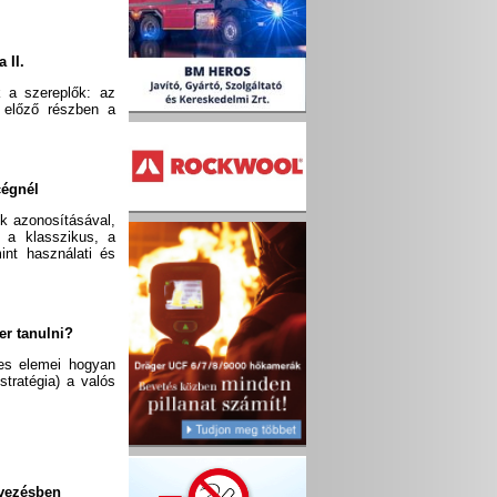
 II.
k a szereplők: az
z előző részben a
cégnél
ek azonosításával,
y a klasszikus, a
int használati és
er tanulni?
yes elemei hogyan
stratégia) a valós
rvezésben