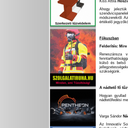
Kiss Attila
Hőszi
Ahogy jeleztük
szendvicspanel
módszerekről. Az
értékelő jegyzők
Fókuszban
Felderítés: Mir
Reneszánsza v
fenntarthatóságg
külső és belső 
jellegzetességek
szükségünk.
A nádtető fő tűz
Hogyan gyullad 
nádtetőfedési me
Varga Sándor
Ná
Az Innovatív Sol