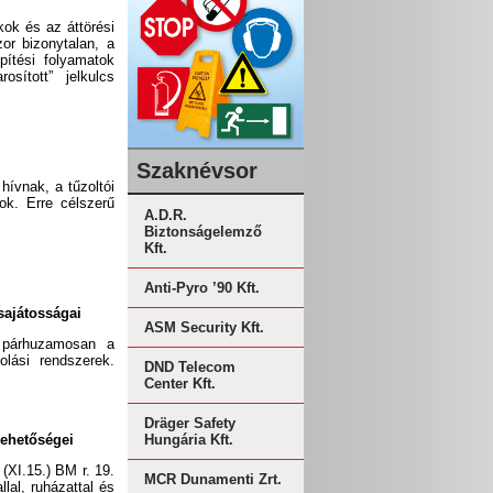
ok és az áttörési
or bizonytalan, a
pítési folyamatok
sított” jelkulcs
Szaknévsor
hívnak, a tűzoltói
 ok. Erre célszerű
A.D.R.
Biztonságelemző
Kft.
Anti-Pyro ’90 Kft.
 sajátosságai
ASM Security Kft.
 párhuzamosan a
lási rendszerek.
DND Telecom
Center Kft.
Dräger Safety
lehetőségei
Hungária Kft.
(XI.15.) BM r. 19.
MCR Dunamenti Zrt.
lal, ruházattal és