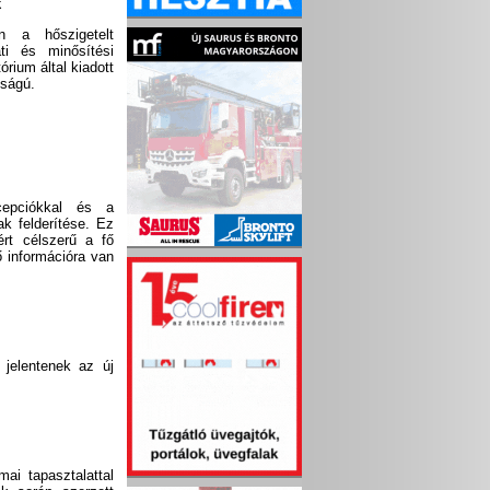
k
n a hőszigetelt
ti és minősítési
rium által kiadott
sságú.
cepciókkal és a
ak felderítése. Ez
ért célszerű a fő
ő információra van
jelentenek az új
ai tapasztalattal