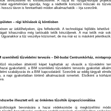
tetők tervezésével és kivitelezésével. A hazai és nyugat-európai projekt
ztalat egyértelműen igazolja, hogy a nádtetők korszerű műszaki és tűzvéd
 hosszú távon is fenntartható módon alkalmazhatók – írja szerzőnk.
épületen – régi kihívások új köntösben
nösen az üdülőhelyeken, újra felfedezték. A technológiai fejlődés lehetővé
 ságait kihasználva még tartósabb tetők készüljenek. A mai tetők már sok
 Ugyanakkor a tűz veszélye közismert, de ma már ez is másként jelentkezik
 szemléletű tűzvédelmi tervezés – Dél-budai Centrumkórház, mintaproje
előző részeiben áttekintő képet kaphattak az olvasók a tűzvédelmi t
hazai gyakorlatról, a BIM szemléletű tűzvédelmi tervezés gyakorlati alkalmaz
delmi szabályozás és a BIM kapcsolatáról. Szerzőnk az eddig tárgyalt elmé
, a napi gyakorlatban történő alkalmazását ismerteti. Elsőként a kórház
va.
dszerbe illesztett erő: az önkéntes tűzoltók újrapozícionálása
zoltóságok bevonására a hazai védekezésbe új megközelítési módok