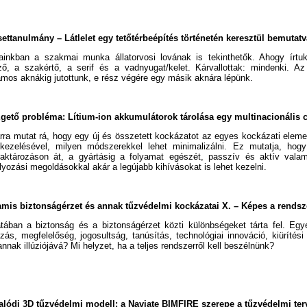
settanulmány
– Látlelet egy tetőtérbeépítés történetén keresztül bemutatva
jainkban a szakmai munka állatorvosi lovának is tekinthetők. Ahogy írtu
ező, a szakértő, a serif és a vadnyugat/kelet. Kárvallottak: mindenki. A
lamos aknákig jutottunk, e rész végére egy másik aknára lépünk.
gető probléma: Lítium-ion akkumulátorok tárolása egy multinacionális 
rra mutat rá, hogy egy új és összetett kockázatot az egyes kockázati elem
 kezelésével, milyen módszerekkel lehet minimalizálni. Ez mutatja, hog
raktározáson át, a gyártásig a folyamat egészét, passzív és aktív valam
lyozási megoldásokkal akár a legújabb kihívásokat is lehet kezelni.
mis biztonságérzet és annak tűzvédelmi kockázatai X. – Képes a rendsz
tában a biztonság és a biztonságérzet közti különbségeket tárta fel. Eg
ás, megfelelőség, jogosultság, tanúsítás, technológiai innováció, kiürítési 
nnak illúziójává? Mi helyzet, ha a teljes rendszerről kell beszélnünk?
alódi 3D tűzvédelmi modell: a Naviate BIMFIRE szerepe a tűzvédelmi te