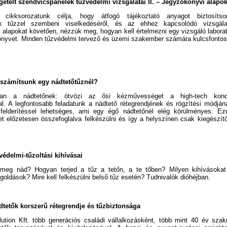
getelt szendvicspanelek tűzvédelmi vizsgálatai II. – Jegyzőkönyvi alapo
 cikksorozatunk célja, hogy átfogó tájékoztató anyagot biztosítso
ek tűzzel szembeni viselkedéséről, és az ehhez kapcsolódó vizsgála
 alapokat követően, nézzük meg, hogyan kell értelmezni egy vizsgáló laborató
önyvet. Minden tűzvédelmi tervező és üzemi szakember számára kulcsfonto
e számítsunk egy nádtetőtűznél?
an a nádtetőnek: ötvözi az ősi kézművességet a high-tech kon
al. A legfontosabb feladatunk a nádtető rétegrendjének és rögzítési módján
felderítéssel lehetséges, ami egy égő nádtetőnél elég körülményes. Ez
et előzetesen összefoglalva felkészülni és így a helyszínen csak kiegészít
védelmi-tűzoltási kihívásai
meg nád? Hogyan terjed a tűz a tetőn, a te tőben? Milyen kihívásokat 
goldások? Mire kell felkészülni belső tűz esetén? Tudnivalók dióhéjban.
dtetők korszerű rétegrendje és tűzbiztonsága
ution Kft. több generációs családi vállalkozásként, több mint 40 év szakm