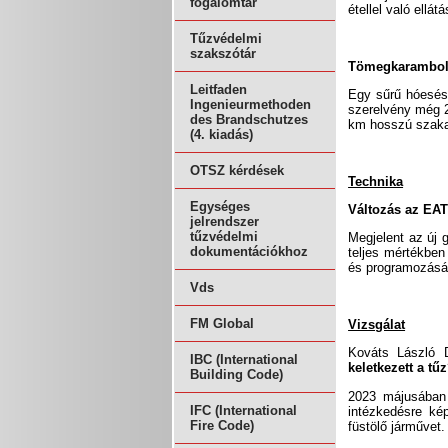
fogalomtár
étellel való ellá
Tűzvédelmi
szakszótár
Tömegkarambol f
Leitfaden
Egy sűrű hóesése
Ingenieurmethoden
szerelvény még 2
des Brandschutzes
km hosszú szakas
(4. kiadás)
OTSZ kérdések
Technika
Egységes
Változás az EA
jelrendszer
tűzvédelmi
Megjelent az új 
dokumentációkhoz
teljes mértékben
és programozásá
Vds
FM Global
Vizsgálat
Kováts László 
IBC (International
keletkezett a tű
Building Code)
2023 májusában 
IFC (International
intézkedésre kép
Fire Code)
füstölő járművet.