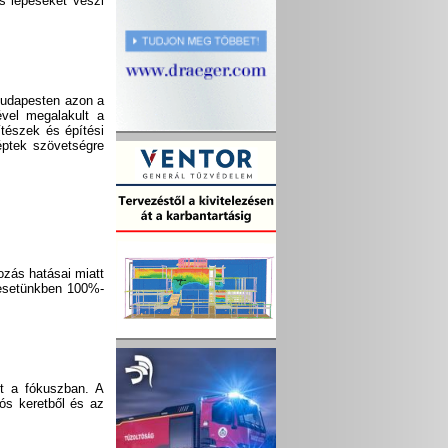
s lépéseket veszi
Budapesten azon a
ével megalakult a
tészek és építési
éptek szövetségre
zás hatásai miatt
 esetünkben 100%-
lt a fókuszban. A
ós keretből és az