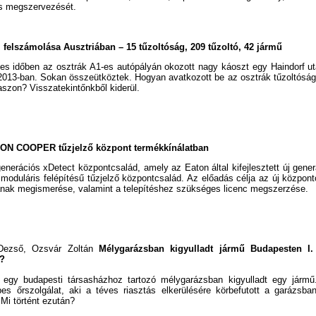
tás megszervezését.
elszámolása Ausztriában – 15 tűzoltóság, 209 tűzoltó, 42 jármű
s időben az osztrák A1-es autópályán okozott nagy káoszt egy Haindorf utá
013-ban. Sokan összeütköztek. Hogyan avatkozott be az osztrák tűzoltóság
zon? Visszatekintőnkből kiderül.
TON COOPER tűzjelző központ termékkínálatban
generációs xDetect központcsalád, amely az Eaton által kifejlesztett új gene
 moduláris felépítésű tűzjelző központcsalád. Az előadás célja az új közpon
nak megismerése, valamint a telepítéshez szükséges licenc megszerzése.
Dezső, Ozsvár Zoltán
Mélygarázsban kigyulladt jármű Budapesten I.
z?
egy budapesti társasházhoz tartozó mélygarázsban kigyulladt egy jármű.
es őrszolgálat, aki a téves riasztás elkerülésére körbefutott a garázsba
 Mi történt ezután?