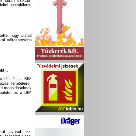
ek során szerzett
elmi szemlélettel
 tette, hogy a nád
kal változatosabb
.
kt I.
ervezés és a BIM
ási feltételeiről,
leti megoldásoknak
épületet és a BIM
at javasol. Ezt