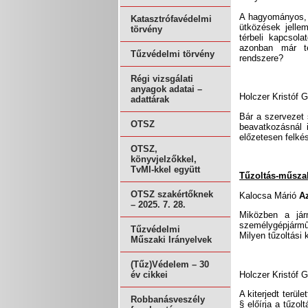
A hagyományos, 
Katasztrófavédelmi
ütközések jelle
törvény
térbeli kapcsol
azonban már té
Tűzvédelmi törvény
rendszere?
Régi vizsgálati
anyagok adatai –
Holczer Kristóf 
adattárak
Bár a szervezet 
OTSZ
beavatkozásnál i
előzetesen felké
OTSZ,
könyvjelzőkkel,
TvMI-kkel együtt
Tűzoltás-műsza
OTSZ szakértőknek
Kalocsa Márió
Az
– 2025. 7. 28.
Miközben a jár
személygépjármű
Tűzvédelmi
Milyen tűzoltási 
Műszaki Irányelvek
(Tűz)Védelem – 30
Holczer Kristóf 
év cikkei
A kiterjedt terül
Robbanásveszély
§ előírja a tűzol