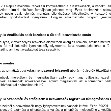
2D alapú tűzvédelmi tervezési környezetben a tűzszakaszok, a védelmi sík
mzően síkrajzi jelölések formájában jelennek meg. Ezek értelmezése soksz
atok pedig csak jelentős manuális ellenőrzéssel követhetők. A korszerű é
rbeli gondolkodást igényelnek. Hogyan alkalmazható program „magyaro
Gyula
Anafilaxiás sokk kezelése a tűzoltói beavatkozás során
súlyos, életveszélyes reakciója alapvetően allergiás reakció, amihez mentőt 
s fel kell készülni ilyen veszélyhelyzetekre. Itt a rovarcsípés lehet a fő
szülni, amihez javaslatokat tesz szerzőnk.
ki mentés
 automatizált parkolási rendszerrel felszerelt gépjárműtárolók tűzoltási
művek méretében és meghajtásában zajlik egy nagy változás, ezzel
vek számának növekedésével együtt megjelentek az automatizált parko
kihívásokkal számolhatunk itt?
Gyula
Szabadtéri és erdőtüzek: A beavatkozók logisztikai támogatásának 
ettüzeknél a beavatkozók nagy igénybevételnek vannak kitéve. Ezért 39/2011. 
tásvezető számára a pihentetés, a váltás, a pihenő-és melegedőhely, védőital