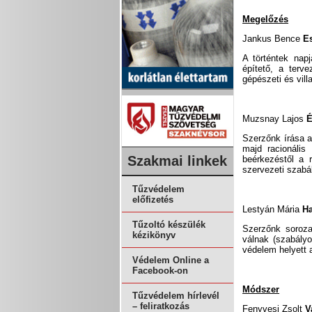
Megelőzés
Jankus Bence
E
A történtek nap
építető, a terv
gépészeti és vil
Muzsnay Lajos
É
Szerzőnk írása a
majd racionális
Szakmai linkek
beérkezéstől a 
szervezeti szabá
Tűzvédelem
előfizetés
Lestyán Mária
Ha
Tűzoltó készülék
Szerzőnk soroza
kézikönyv
válnak (szabályoz
védelem helyett a
Védelem Online a
Facebook-on
Módszer
Tűzvédelem hírlevél
– feliratkozás
Fenyvesi Zsolt
V