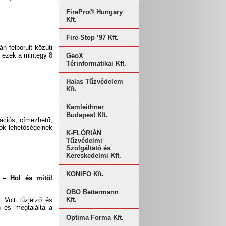
FirePro® Hungary
Kft.
Fire-Stop ’97 Kft.
n felborult közúti
 ezek a mintegy 8
GeoX
Térinformatikai Kft.
Halas Tűzvédelem
Kft.
Kamleithner
Budapest Kft.
rációs, címezhető,
tok lehetőségeinek
K-FLÓRIÁN
Tűzvédelmi
Szolgáltató és
Kereskedelmi Kft.
KONIFO Kft.
 – Hol és mitől
OBO Bettermann
Kft.
 Volt tűzjelző és
n és megtalálta a
Optima Forma Kft.