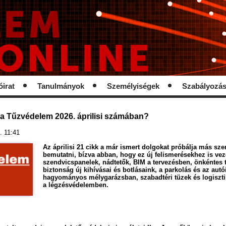
óirat
Tanulmányok
Személyiségek
Szabályozá
 a Tűzvédelem 2026. áprilisi számában?
. 11:41
Az áprilisi 21 cikk a már ismert dolgokat próbálja más s
bemutatni, bízva abban, hogy ez új felismerésekhez is vez
szendvicspanelek, nádtetők, BIM a tervezésben, önkéntes t
biztonság új kihívásai és botlásaink, a parkolás és az aut
hagyományos mélygarázsban, szabadtéri tüzek és logisztik
a légzésvédelemben.