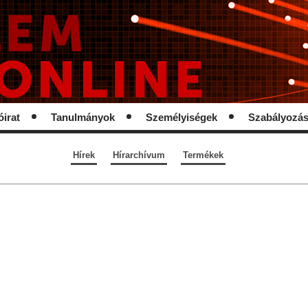
óirat
Tanulmányok
Személyiségek
Szabályozá
Hírek
Hírarchívum
Termékek