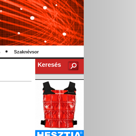
s
Szaknévsor
Keresés