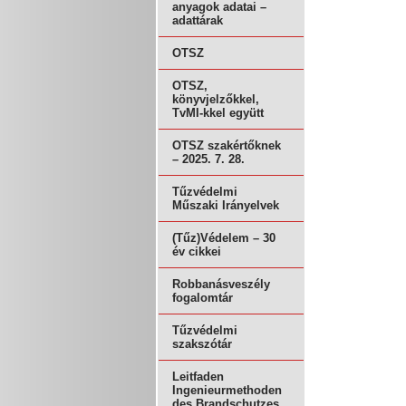
anyagok adatai –
adattárak
OTSZ
OTSZ,
könyvjelzőkkel,
TvMI-kkel együtt
OTSZ szakértőknek
– 2025. 7. 28.
Tűzvédelmi
Műszaki Irányelvek
(Tűz)Védelem – 30
év cikkei
Robbanásveszély
fogalomtár
Tűzvédelmi
szakszótár
Leitfaden
Ingenieurmethoden
des Brandschutzes