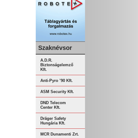
Szaknévsor
A.D.R.
Biztonságelemző
Kft.
Anti-Pyro ’90 Kft.
ASM Security Kft.
DND Telecom
Center Kft.
Dräger Safety
Hungária Kft.
MCR Dunamenti Zrt.