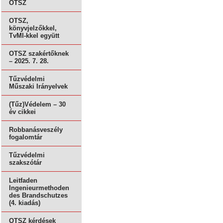
OTSZ
OTSZ,
könyvjelzőkkel,
TvMI-kkel együtt
OTSZ szakértőknek
– 2025. 7. 28.
Tűzvédelmi
Műszaki Irányelvek
(Tűz)Védelem – 30
év cikkei
Robbanásveszély
fogalomtár
Tűzvédelmi
szakszótár
Leitfaden
Ingenieurmethoden
des Brandschutzes
(4. kiadás)
OTSZ kérdések