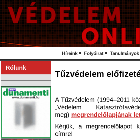
Híreink
Folyóirat
Tanulmányok
Rólunk
Tűzvédelem előfizet
A Tűzvédelem (1994–2011 közö
„Védelem Katasztrófav
meg)
megrendelőlapjának let
Kérjük, a megrendelőlapot 
címre!