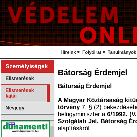
Híreink
Folyóirat
Tanulmányok
Személyiségek
Bátorság Érdemjel
Elismerések
Bátorság Érdemjel
Elismerések
fajtái
A Magyar Köztársaság kitün
törvény
7. § (2) bekezdéséb
Névjegy
belügyminiszter a
6/1992. (V
Szolgálati Jel, Bátorság É
alapításáról.