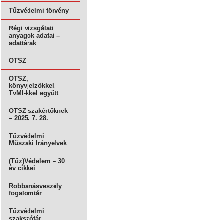
Tűzvédelmi törvény
Régi vizsgálati
anyagok adatai –
adattárak
OTSZ
OTSZ,
könyvjelzőkkel,
TvMI-kkel együtt
OTSZ szakértőknek
– 2025. 7. 28.
Tűzvédelmi
Műszaki Irányelvek
(Tűz)Védelem – 30
év cikkei
Robbanásveszély
fogalomtár
Tűzvédelmi
szakszótár