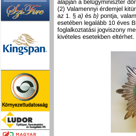
alapján a belügyminiszter dön
(2) Valamennyi érdemjel kit
az 1. §
a)
és
b)
pontja, vala
esetében legalább 10 éves BM
foglalkoztatási jogviszony me
kivételes esetekben eltérhet.