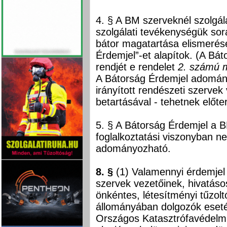
4. § A BM szerveknél szolgál
szolgálati tevékenységük sorá
bátor magatartása elismerésé
Érdemjel”-et alapítok. (A Bát
rendjét e rendelet
2. számú m
A Bátorság Érdemjel adomány
irányított rendészeti szervek 
betartásával - tehetnek előter
5. § A Bátorság Érdemjel a 
foglalkoztatási viszonyban n
adományozható.
8. §
(1) Valamennyi érdemjel 
szervek vezetőinek, hivatáso
önkéntes, létesítményi tűzol
állományában dolgozók eseté
Országos Katasztrófavédelmi 