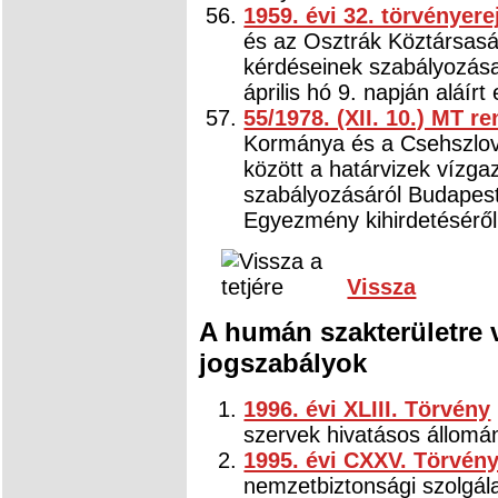
1959. évi 32. törvényere
és az Osztrák Köztársasá
kérdéseinek szabályozása
április hó 9. napján aláír
55/1978. (XII. 10.) MT re
Kormánya és a Csehszlov
között a határvizek vízga
szabályozásáról Budapest
Egyezmény kihirdetéséről
Vissza
A humán szakterületre 
jogszabályok
1996. évi XLIII. Törvény
szervek hivatásos állomán
1995. évi CXXV. Törvén
nemzetbiztonsági szolgála