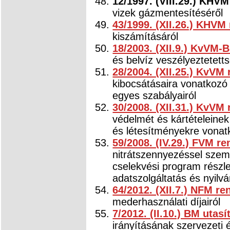
12/1997. (VIII.29.) KHVM
vizek gázmentesítéséről
43/1999. (XII.26.) KHVM
kiszámításáról
18/2003. (XII.9.) KvVM-
és belvíz veszélyeztetett
28/2004. (XII.25.) KvVM 
kibocsátásaira vonatkozó
egyes szabályairól
30/2008. (XII.31.) KvVM 
védelmét és kártételeinek
és létesítményekre vonat
59/2008. (IV.29.) FVM re
nitrátszennyezéssel sze
cselekvési program részle
adatszolgáltatás és nyilvá
64/2012. (XII.7.) NFM re
mederhasználati díjairól
7/2012. (II.10.) BM utasí
irányításának szervezeti 