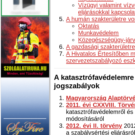
Vízügyi valamint víz
eljárásokkal kapcsol
A humán szakterületre vo
Oktatás
Munkavédelem
Közegészségügy-jár
A gazdasági szakterületr
A Hivatalos Értesítőben m
szervezetszabályozó esz
A katasztrófavédelemre
jogszabályok
Magyarország Alaptörvén
2011. évi CXXVIII. Törv
katasztrófavédelemről és
módosításáról
2012. évi II. törvény
2012
a szabálysértési eljárásró