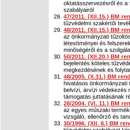
oktatásszervezésről és a 
szabályairól
47/2011. (XII.15.) BM re
tűzvédelmi szakértői tevé
48/2011. (XII.15.) BM re
az önkormányzati tűzoltós
létesítményei és felszere
minőségéről és a szolgálat
50/2011. (XII.20.) BM re
bejelentés köteles tűzvéd
megkezdésének és folytat
48/2005. (X.31.) BM rend
hivatásos önkormányzati 
belvízi, árvízi védekezés 
támogatás juttatásának ré
26/2004. (VI. 11.) BM re
az egyes műszaki termék
vizsgáló, ellenőrző és tan
30/1996. (XII. 6.) BM ren
tűzvédelmi szabályzat kés