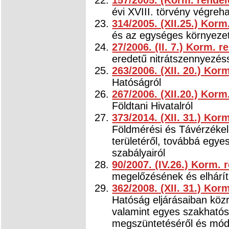
157/2005. (Korm. rendel
évi XVIII. törvény végreha
314/2005. (XII.25.) Korm
és az egységes környezeth
27/2006. (II. 7.) Korm. r
eredetű nitrátszennyezés
263/2006. (XII. 20.) Kor
Hatóságról
267/2006. (XII.20.) Korm
Földtani Hivatalról
373/2014. (XII. 31.) Kor
Földmérési és Távérzékelés
területéről, továbbá egyes
szabályairól
90/2007. (IV.26.) Korm. 
megelőzésének és elhárít
362/2008. (XII. 31.) Kor
Hatóság eljárásaiban köz
valamint egyes szakható
megszüntetéséről és mód