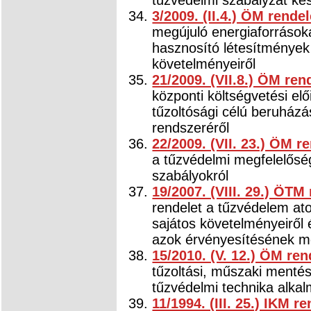
3/2009. (II.4.) ÖM rendel
megújuló energiaforrásokat
hasznosító létesítménye
követelményeiről
21/2009. (VII.8.) ÖM ren
központi költségvetési elő
tűzoltósági célú beruházás
rendszeréről
22/2009. (VII. 23.) ÖM r
a tűzvédelmi megfelelősé
szabályokról
19/2007. (VIII. 29.) ÖTM
rendelet a tűzvédelem at
sajátos követelményeiről
azok érvényesítésének m
15/2010. (V. 12.) ÖM ren
tűzoltási, műszaki menté
tűzvédelmi technika alka
11/1994. (III. 25.) IKM r