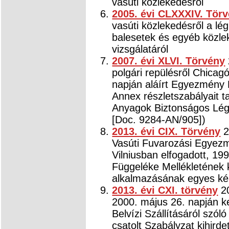
vasúti közlekedésről
2005. évi CLXXXIV. Tör
vasúti közlekedésről a lég
balesetek és egyéb közl
vizsgálatáról
2007. évi XLVI. Törvény
polgári repülésről Chicag
napján aláírt Egyezmény F
Annex részletszabályait 
Anyagok Biztonságos Légi
[Doc. 9284-AN/905])
2013. évi CIX. Törvény
2
Vasúti Fuvarozási Egyez
Vilniusban elfogadott, 19
Függeléke Mellékletének ki
alkalmazásának egyes kér
2013. évi CXI. törvény
20
2000. május 26. napján k
Belvízi Szállításáról szó
csatolt Szabályzat kihirde