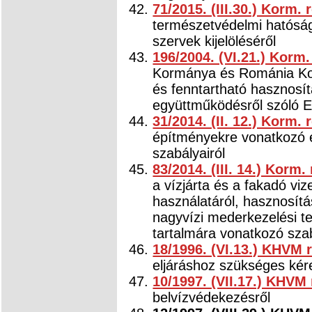
71/2015. (III.30.) Korm. 
természetvédelmi hatósági
szervek kijelöléséről
196/2004. (VI.21.) Korm.
Kormánya és Románia Kor
és fenntartható hasznosít
együttműködésről szóló E
31/2014. (II. 12.) Korm. 
építményekre vonatkozó é
szabályairól
83/2014. (III. 14.) Korm.
a vízjárta és a fakadó vize
használatáról, hasznosítá
nagyvízi mederkezelési t
tartalmára vonatkozó sza
18/1996. (VI.13.) KHVM 
eljáráshoz szükséges kére
10/1997. (VII.17.) KHVM
belvízvédekezésről