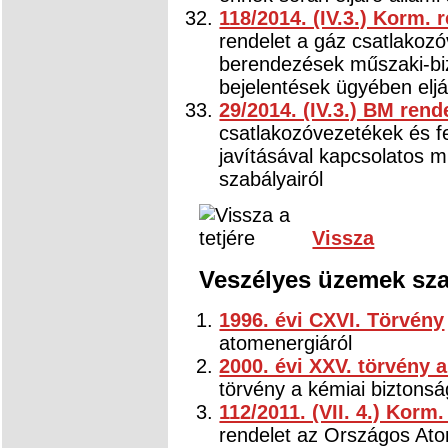
118/2014. (IV.3.) Korm. 
rendelet a gáz csatlakozó
berendezések műszaki-bizt
bejelentések ügyében eljá
29/2014. (IV.3.) BM rend
csatlakozóvezetékek és f
javításával kapcsolatos m
szabályairól
Vissza
Veszélyes üzemek sza
1996. évi CXVI. Törvény
atomenergiáról
2000. évi XXV. törvény 
törvény a kémiai biztonsá
112/2011. (VII. 4.) Korm
rendelet az Országos Atom