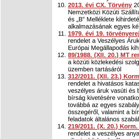
2013. évi CX. Törvény
20
Nemzetközi Közúti Szállí
és „B” Melléklete kihirdeté
alkalmazásának egyes kér
1979. évi 19. törvényere
rendelet a Veszélyes Áruk
Európai Megállapodás kih
89/1988. (XII. 20.) MT re
a közúti közlekedési szol
üzemben tartásáról
312/2011. (XII. 23.) Kor
rendelet a hivatásos kata
veszélyes áruk vasúti és b
bírság kivetésére vonatko
továbbá az egyes szabály
összegéről, valamint a bí
feladatok általános szabál
219/2011. (X. 20.) Korm
rendelet a veszélyes any