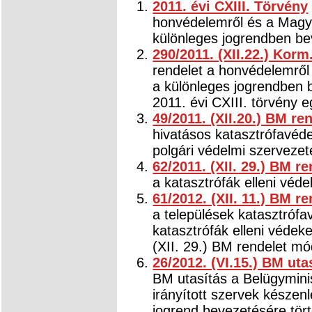
2011. évi CXIII. Törvény
honvédelemről és a Magy
különleges jogrendben be
290/2011. (XII.22.) Korm
rendelet a honvédelemről
a különleges jogrendben 
2011. évi CXIII. törvény 
49/2011. (XII.20.) BM re
hivatásos katasztrófavéd
polgári védelmi szervezet
62/2011. (XII. 29.) BM re
a katasztrófák elleni véd
61/2012. (XII. 11.) BM re
a települések katasztrófa
katasztrófák elleni védek
(XII. 29.) BM rendelet mó
26/2012. (VI.15.) BM uta
BM utasítás a Belügyminis
irányított szervek készen
jogrend bevezetésére tört