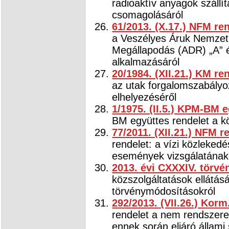
radioaktív anyagok szállít
csomagolásáról
61/2013. (X.17.) NFM re
a Veszélyes Áruk Nemzetkö
Megállapodás (ADR) „A” és
alkalmazásáról
20/1984. (XII.21.) KM re
az utak forgalomszabályoz
elhelyezéséről
1/1975. (II.5.) KPM-BM 
BM együttes rendelet a k
77/2011. (XII.21.) NFM r
rendelet: a vízi közlekedé
események vizsgálatának 
2013. évi CXXXIV. törvé
közszolgáltatások ellátás
törvénymódosításokról
292/2013. (VII.26.) Korm
rendelet a nem rendszeres
ennek során eljáró állami 