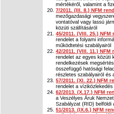
mértékéről, valamint a fi
7/2011. (III. 8.) NFM ren
mezőgazdasági vegyszer
vontatóval vagy lassú jár
közúti szállításáról
45/2011. (VIII. 25.) NFM 
rendelet a folyami inform
működtetési szabályairól
42/2011. (VIII. 11.) NFM 
rendelet az egyes közúti
rendelkezések megsértésé
összefüggő hatósági felad
részletes szabályairól és
57/2011. (XI. 22.) NFM r
rendelet a víziközlekedés 
62/2013. (X.17.) NFM re
a Veszélyes Áruk Nemzetk
Szabályzat (RID) belföldi
51/2013. (IX.6.) NFM ren