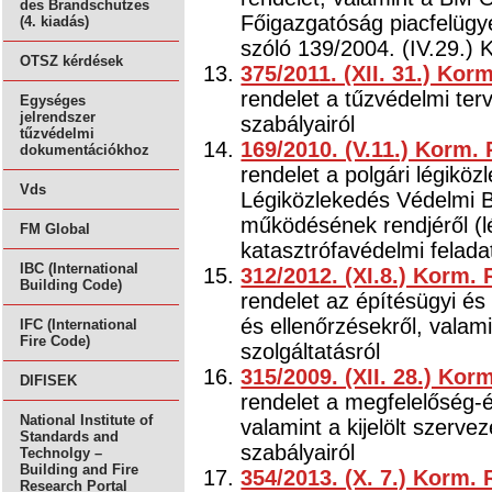
des Brandschutzes
Főigazgatóság piacfelügye
(4. kiadás)
szóló 139/2004. (IV.29.) 
OTSZ kérdések
375/2011. (XII. 31.) Kor
rendelet a tűzvédelmi ter
Egységes
jelrendszer
szabályairól
tűzvédelmi
169/2010. (V.11.) Korm.
dokumentációkhoz
rendelet a polgári légikö
Vds
Légiközlekedés Védelmi Bi
működésének rendjéről (l
FM Global
katasztrófavédelmi felad
IBC (International
312/2012. (XI.8.) Korm.
Building Code)
rendelet az építésügyi és 
és ellenőrzésekről, valam
IFC (International
Fire Code)
szolgáltatásról
315/2009. (XII. 28.) Kor
DIFISEK
rendelet a megfelelőség-ér
National Institute of
valamint a kijelölt szerv
Standards and
szabályairól
Technolgy –
Building and Fire
354/2013. (X. 7.) Korm.
Research Portal