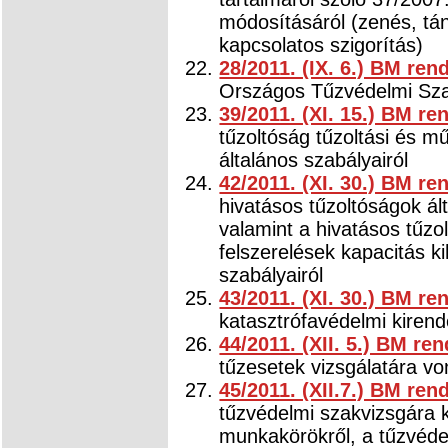
módosításáról (zenés, tá
kapcsolatos szigorítás)
28/2011. (IX. 6.) BM ren
Országos Tűzvédelmi Sza
39/2011. (XI. 15.) BM re
tűzoltóság tűzoltási és 
általános szabályairól
42/2011. (XI. 30.) BM re
hivatásos tűzoltóságok ál
valamint a hivatásos tűzol
felszerelések kapacitás 
szabályairól
43/2011. (XI. 30.) BM re
katasztrófavédelmi kirende
44/2011. (XII. 5.) BM ren
tűzesetek vizsgálatára vo
45/2011. (XII.7.) BM ren
tűzvédelmi szakvizsgára k
munkakörökről, a tűzvéde