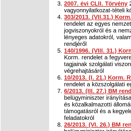
2007. évi CLII. Törvény
2
vagyonnyilatkozat-tételi k
303/2013. (VII.31.) Korm
rendelet az egyes nemzet
jogviszonyokról és a nem
lényeges adatokról, vala
rendjéről
140/1996. (VIII. 31.) Ko
Korm. rendelet a fegyver
tagjainak szolgálati viszo
végrehajtásáról
10/2013. (I. 21.) Korm. 
rendelet a közszolgálati e
6/2013. (III. 27.) BM ren
belügyminiszter irányítása
és közalkalmazotti állomá
támogatásról és a kegyel
feladatokról
26/2013. (VI. 26.) BM re