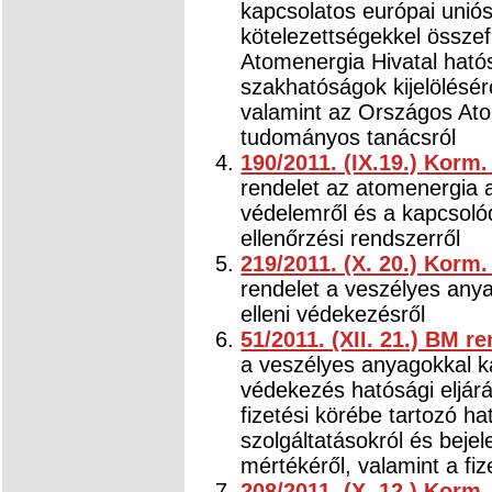
kapcsolatos európai unió
kötelezettségekkel össze
Atomenergia Hivatal ható
szakhatóságok kijelölésér
valamint az Országos Ato
tudományos tanácsról
190/2011. (IX.19.) Korm
rendelet az atomenergia a
védelemről és a kapcsolód
ellenőrzési rendszerről
219/2011. (X. 20.) Korm
rendelet a veszélyes any
elleni védekezésről
51/2011. (XII. 21.) BM re
a veszélyes anyagokkal ka
védekezés hatósági eljárás
fizetési körébe tartozó hat
szolgáltatásokról és bejel
mértékéről, valamint a fi
208/2011. (X. 12.) Korm