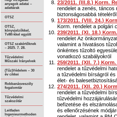
23/2011. (III.8.) Korm. R
anyagok adatai –
rendelet a zenés, tánco
adattárak
biztonságosabbá tételéről
OTSZ
173/2011. (VIII. 24.) Ko
Korm. rendelet a polgári 
OTSZ,
könyvjelzőkkel,
239/2011. (XI. 18.) Korm
TvMI-kkel együtt
rendelet Az önkormányzati
valamint a hivatásos tűzo
OTSZ szakértőknek
– 2025. 7. 28.
önkéntes tűzoltó egyesüle
vonatkozó szabályokról
Tűzvédelmi
Műszaki Irányelvek
259/2011. (XII. 7.) Korm.
rendelet a tűzvédelmi ható
(Tűz)Védelem – 30
a tűzvédelmi bírságról és
év cikkei
élet- és balesetbiztosítás
Robbanásveszély
274/2011. (XII. 20.) Kor
fogalomtár
rendelet a tűzvédelmi bír
Tűzvédelmi
tűzvédelmi hozzájárulásá
szakszótár
befizetése és elszámolása
és ellenőrzésének módjár
Leitfaden
Ingenieurmethoden
rendelet, valamint a BM 