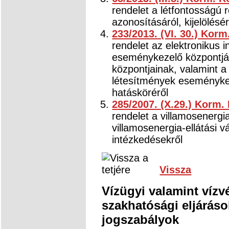
rendelet a létfontosságú
azonosításáról, kijelölésé
233/2013. (VI. 30.) Korm
rendelet az elektronikus 
eseménykezelő központjá
központjainak, valamint a
létesítmények eseménykez
hatásköréről
285/2007. (X.29.) Korm.
rendelet a villamosenergi
villamosenergia-ellátási 
intézkedésekről
Vissza
Vízügyi valamint vízv
szakhatósági eljárás
jogszabályok