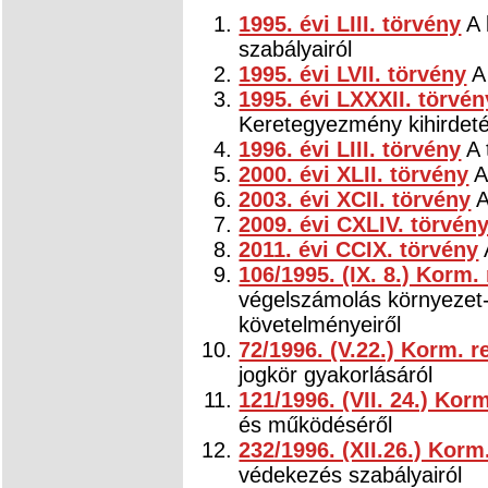
1995. évi LIII. törvény
A 
szabályairól
1995. évi LVII. törvény
A 
1995. évi LXXXII. törvén
Keretegyezmény kihirdeté
1996. évi LIII. törvény
A 
2000. évi XLII. törvény
A
2003. évi XCII. törvény
A
2009. évi CXLIV. törvén
2011. évi CCIX. törvény
106/1995. (IX. 8.) Korm.
végelszámolás környezet
követelményeiről
72/1996. (V.22.) Korm. r
jogkör gyakorlásáról
121/1996. (VII. 24.) Kor
és működéséről
232/1996. (XII.26.) Korm
védekezés szabályairól