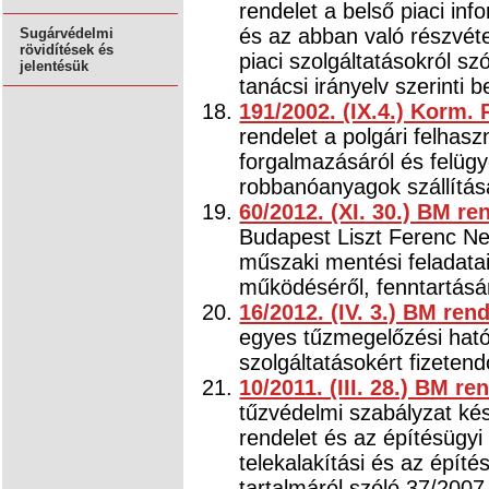
rendelet a belső piaci in
és az abban való részvéte
Sugárvédelmi
rövidítések és
piaci szolgáltatásokról s
jelentésük
tanácsi irányelv szerinti b
191/2002. (IX.4.) Korm.
rendelet a polgári felha
forgalmazásáról és felügye
robbanóanyagok szállítás
60/2012. (XI. 30.) BM re
Budapest Liszt Ferenc Ne
műszaki mentési feladatai
működéséről, fenntartásár
16/2012. (IV. 3.) BM rend
egyes tűzmegelőzési ható
szolgáltatásokért fizetendő
10/2011. (III. 28.) BM re
tűzvédelmi szabályzat kés
rendelet és az építésügyi 
telekalakítási és az épít
tartalmáról szóló 37/2007