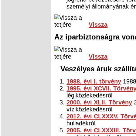
személyi állományának ér
Vissza
Az iparbiztonságra von
Vissza
Veszélyes áruk szállí
1988. évi I. törvény
1988.
1995. évi XCVII. Törvén
légiközlekedésről
2000. évi XLII. Törvény
2
víziközlekedésről
2012. évi CLXXXV. Törv
hulladékról
2005. évi CLXXXIII. Tör