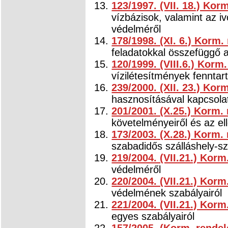
123/1997. (VII. 18.) Kor
vízbázisok, valamint az iv
védelméről
178/1998. (XI. 6.) Korm.
feladatokkal összefüggő 
120/1999. (VIII.6.) Korm
vízilétesítmények fenntar
239/2000. (XII. 23.) Kor
hasznosításával kapcsolat
201/2001. (X.25.) Korm. 
követelményeiről és az el
173/2003. (X.28.) Korm. 
szabadidős szálláshely-sz
219/2004. (VII.21.) Korm
védelméről
220/2004. (VII.21.) Korm
védelmének szabályairól
221/2004. (VII.21.) Korm
egyes szabályairól