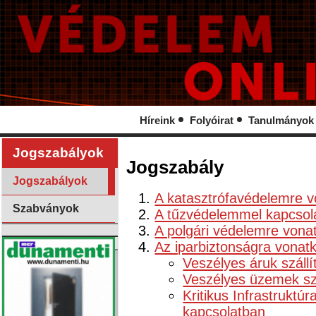
Híreink
Folyóirat
Tanulmányok
Jogszabályok
Jogszabály
Jogszabályok
A katasztrófavédelemre v
Szabványok
A tűzvédelemmel kapcsola
A polgári védelemre vona
Az iparbiztonságra vonat
Veszélyes áruk száll
Veszélyes üzemek sza
Kritikus Infrastruktúr
kapcsolatban