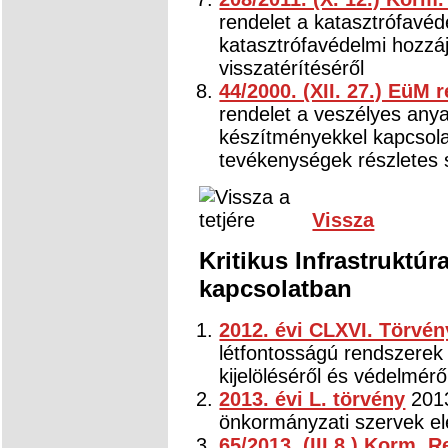
rendelet a katasztrófavéde
katasztrófavédelmi hozzáj
visszatérítéséről
44/2000. (XII. 27.) EüM 
rendelet a veszélyes any
készítményekkel kapcsolat
tevékenységek részletes s
Vissza
Kritikus Infrastruktúr
kapcsolatban
2012. évi CLXVI. Törvén
létfontosságú rendszerek
kijelöléséről és védelmérő
2013. évi L. törvény
2013
önkormányzati szervek el
65/2013. (III.8.) Korm. 