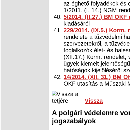
az éghető folyadékok és o
1/2011. (I. 14.) NGM rend
5/2014. (II.27.) BM OKF 
kiadásáról
229/2014. (IX.5.) Korm. 
rendelete a tűzvédelmi hat
szervezetekről, a tűzvéde
foglalkozók élet- és bales
(XII.17.) Korm. rendelet,
ügyek kiemelt jelentőségűv
hatóságok kijelöléséről 
14/2014. (XII. 31.) BM O
OKF utasítás a Műszaki M
Vissza
A polgári védelemre vo
jogszabályok