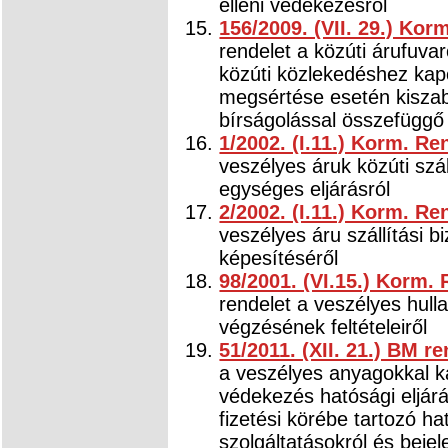
elleni védekezésről
156/2009. (VII. 29.) Kor
rendelet a közúti árufuva
közúti közlekedéshez ka
megsértése esetén kiszab
bírságolással összefüggő 
1/2002. (I.11.) Korm. Re
veszélyes áruk közúti szá
egységes eljárásról
2/2002. (I.11.) Korm. Re
veszélyes áru szállítási 
képesítéséről
98/2001. (VI.15.) Korm.
rendelet a veszélyes hul
végzésének feltételeiről
51/2011. (XII. 21.) BM re
a veszélyes anyagokkal ka
védekezés hatósági eljárás
fizetési körébe tartozó hat
szolgáltatásokról és bejel