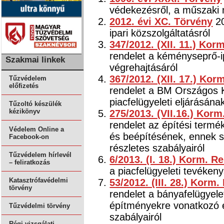
védekezésről, a műszaki 
2012. évi XC. Törvény
20
ipari közszolgáltatásról
347/2012. (XII. 11.) Kor
rendelet a kéményseprő-ip
Szakmai linkek
végrehajtásáról
367/2012. (XII. 17.) Kor
Tűzvédelem
előfizetés
rendelet a BM Országos 
piacfelügyeleti eljárásána
Tűzoltó készülék
kézikönyv
275/2013. (VII.16.) Korm
rendelet az építési term
Védelem Online a
és beépítésének, ennek s
Facebook-on
részletes szabályairól
Tűzvédelem hírlevél
6/2013. (I. 18.) Korm. R
– feliratkozás
a piacfelügyeleti tevékeny
Katasztrófavédelmi
53/2012. (III. 28.) Korm.
törvény
rendelet a bányafelügyele
építményekre vonatkozó é
Tűzvédelmi törvény
szabályairól
Régi vizsgálati