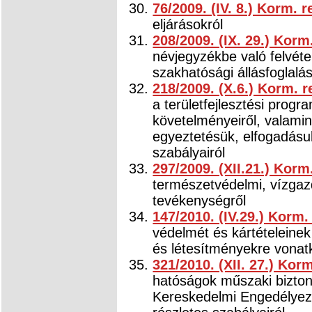
76/2009. (IV. 8.) Korm. r
eljárásokról
208/2009. (IX. 29.) Korm
névjegyzékbe való felvéte
szakhatósági állásfoglalás
218/2009. (X.6.) Korm. r
a területfejlesztési progr
követelményeiről, valamin
egyeztetésük, elfogadásu
szabályairól
297/2009. (XII.21.) Korm
természetvédelmi, vízgazd
tevékenységről
147/2010. (IV.29.) Korm.
védelmét és kártételeinek
és létesítményekre vonat
321/2010. (XII. 27.) Kor
hatóságok műszaki bizto
Kereskedelmi Engedélyezés