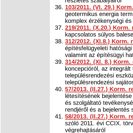
részletes szabályairól
103/2011. (VI. 29.) Korm
geotermikus energia termé
komplex érzékenységi és t
219/2011. (X.20.) Korm. 
kapcsolatos súlyos balese
312/2012. (XI.8.) Korm. 
építésfelügyeleti hatósági
valamint az építésügyi hat
314/2012. (XI. 8.) Korm.
koncepcióról, az integrált 
településrendezési eszkö
településrendezési sajáto
57/2013. (II.27.) Korm. r
létesítésének bejelentése
és szolgáltató tevékenysé
rendjéről és a bejelentés 
58/2013. (II.27.) Korm. r
szóló 2011. évi CCIX. tö
végrehajtásáról