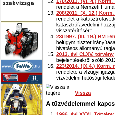
178/2013. (VI. 4.) Korm.
rendelet a Nemzeti Human
208/2011. (X. 12.) Korm
rendelet a katasztrófavéde
katasztrófavédelmi hozzáj
visszatérítéséről
23/1997. (III. 19.) BM re
belügyminiszter irányítása
hivatásos állományú tagjai
2013. évi CLXV. törvény
bejelentésekről szóló 201
223/2014. (IX.4.) Korm. 
rendelete a vízügyi igazga
vízvédelmi hatósági felada
Vissza
A tűzvédelemmel kapcs
1996. évi XXXI. Törvény