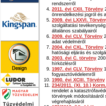
rendszerről
2011. évi CXII. Törvény
2
önrendelkezési jogról és 
2009. évi LXXVI. Törvén
szolgáltatási tevékenysé
általános szabályairól
2009. évi CLV. Törvény
2
adat védelméről
2004. évi CXL. Törvény
2
hatósági eljárás és szolgá
2003. évi C. törvény
2003
hírközlésről
1997. évi CLV. Törvény
1
fogyasztóvédelemről
1990. évi XCIII. Törvény
234/2011. (XI. 10.) Korm
rendelet a katasztrófavé
törvények módosításáról s
végrehajtásáról