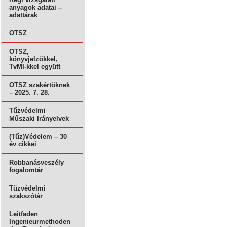
anyagok adatai –
adattárak
OTSZ
OTSZ,
könyvjelzőkkel,
TvMI-kkel együtt
OTSZ szakértőknek
– 2025. 7. 28.
Tűzvédelmi
Műszaki Irányelvek
(Tűz)Védelem – 30
év cikkei
Robbanásveszély
fogalomtár
Tűzvédelmi
szakszótár
Leitfaden
Ingenieurmethoden