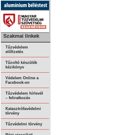
Szakmai linkek
Tűzvédelem
előfizetés
Tűzoltó készülék
kézikönyv
Védelem Online a
Facebook-on
Tűzvédelem hírlevél
– feliratkozás
Katasztrófavédelmi
törvény
Tűzvédelmi törvény
Régi vizsgálati