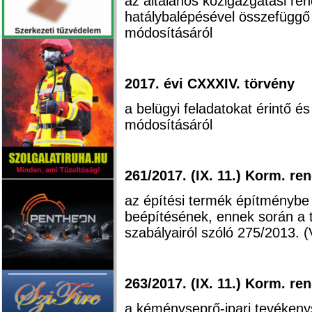
az általános közigazgatási ren
hatálybalépésével összefüggő
módosításáról
2017. évi CXXXIV. törvény
a belügyi feladatokat érintő 
módosításáról
261/2017. (IX. 11.) Korm. re
az építési termék építménybe
beépítésének, ennek során a t
szabályairól szóló 275/2013. (
263/2017. (IX. 11.) Korm. re
a kéményseprő-ipari tevékenys