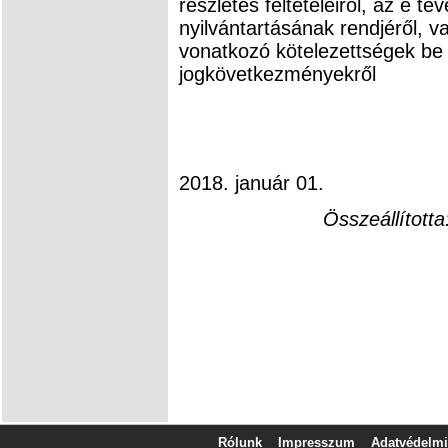
részletes feltételeiről, az e 
nyilvántartásának rendjéről, 
vonatkozó kötelezettségek be
jogkövetkezményekről
2018. január 01.
Összeállí
Nyiri 
tűzvédelm
Tel: 20-
web: nyiri
Rólunk
Impresszum
Adatvédelmi 