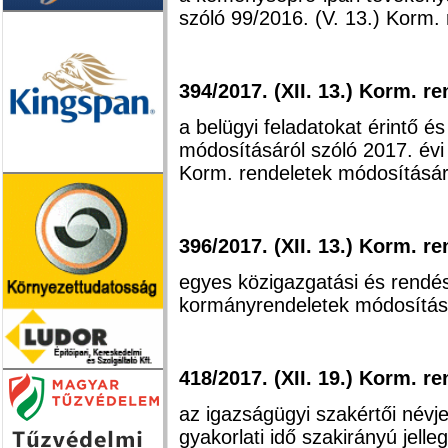
szóló 99/2016. (V. 13.) Korm.
394/2017. (XII. 13.) Korm. re
a belügyi feladatokat érintő 
módosításáról szóló 2017. év
Korm. rendeletek módosításár
396/2017. (XII. 13.) Korm. re
egyes közigazgatási és rendés
kormányrendeletek módosítás
418/2017. (XII. 19.) Korm. re
az igazságügyi szakértői név
gyakorlati idő szakirányú jell