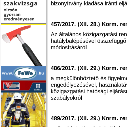
bizonyítvány kiadása iránti elj
457/2017. (XII. 28.) Korm. re
Az általános közigazgatási ren
hatálybalépésével összefügg
módosításáró
l
486/2017. (XII. 29.) Korm. re
a megkülönböztető és figyelmez
engedélyezésével, használatá
közigazgatási hatósági eljárás
szabályokról
489/2017. (XII. 29.) Korm. re