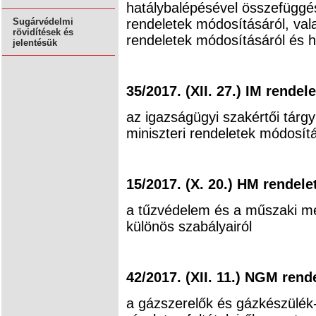
hatálybalépésével összefüggés
rendeletek módosításáról, vala
Sugárvédelmi
rövidítések és
rendeletek módosításáról és h
jelentésük
35/2017. (XII. 27.) IM rendele
az igazságügyi szakértői tárg
miniszteri rendeletek módosít
15/2017. (X. 20.) HM rendele
a tűzvédelem és a műszaki m
különös szabályairól
42/2017. (XII. 11.) NGM rend
a gázszerelők és gázkészülék-