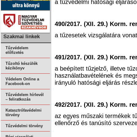
a tűzvédelmi hatósági eljáráso
490/2017. (XII. 29.) Korm. re
a tűzesetek vizsgálatára vonat
Szakmai linkek
Tűzvédelem
előfizetés
491/2017. (XII. 29.) Korm. re
Tűzoltó készülék
a beépített tűzjelző, illetve t
kézikönyv
használatbavételének és meg
Védelem Online a
irányuló hatósági eljárás részl
Facebook-on
Tűzvédelem hírlevél
– feliratkozás
492/2017. (XII. 29.) Korm. re
Katasztrófavédelmi
az egyes műszaki termékek tű
törvény
ellenőrző és tanúsító szervezet
Tűzvédelmi törvény
Régi vizsgálati