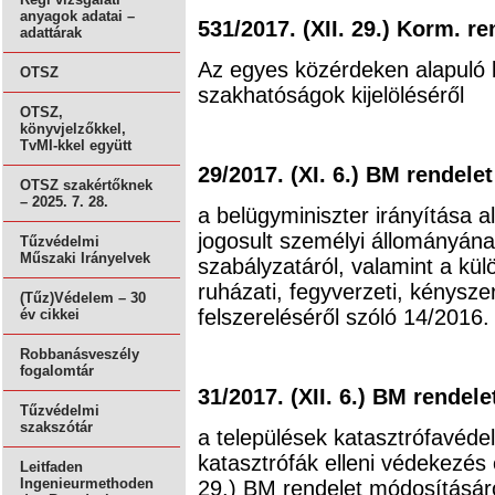
anyagok adatai –
531/2017. (XII. 29.) Korm. re
adattárak
Az egyes közérdeken alapuló k
OTSZ
szakhatóságok kijelöléséről
OTSZ,
könyvjelzőkkel,
TvMI-kkel együtt
29/2017. (XI. 6.) BM rendelet
OTSZ szakértőknek
– 2025. 7. 28.
a belügyminiszter irányítása a
jogosult személyi állományána
Tűzvédelmi
Műszaki Irányelvek
szabályzatáról, valamint a kül
ruházati, fegyverzeti, kénysze
(Tűz)Védelem – 30
felszereléséről szóló 14/2016.
év cikkei
Robbanásveszély
fogalomtár
31/2017. (XII. 6.) BM rendele
Tűzvédelmi
szakszótár
a települések katasztrófavédel
katasztrófák elleni védekezés 
Leitfaden
Ingenieurmethoden
29.) BM rendelet módosításáró