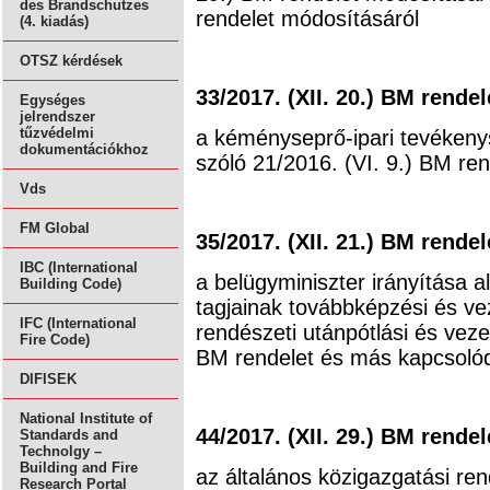
des Brandschutzes
rendelet módosításáról
(4. kiadás)
OTSZ kérdések
33/2017. (XII. 20.) BM rendel
Egységes
jelrendszer
tűzvédelmi
a kéményseprő-ipari tevékeny
dokumentációkhoz
szóló 21/2016. (VI. 9.) BM re
Vds
FM Global
35/2017. (XII. 21.) BM rendel
IBC (International
a belügyminiszter irányítása 
Building Code)
tagjainak továbbképzési és ve
IFC (International
rendészeti utánpótlási és veze
Fire Code)
BM rendelet és más kapcsoló
DIFISEK
National Institute of
44/2017. (XII. 29.) BM rendel
Standards and
Technolgy –
Building and Fire
az általános közigazgatási ren
Research Portal