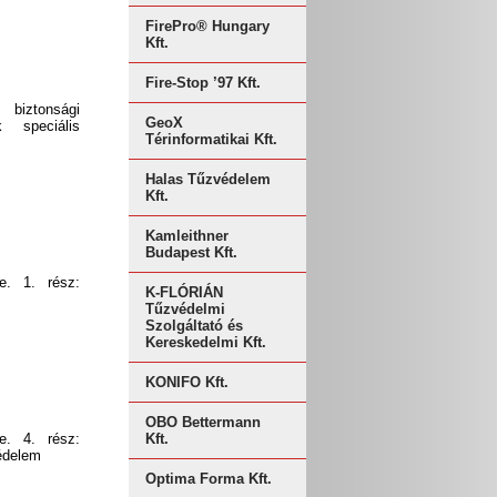
FirePro® Hungary
Kft.
Fire-Stop ’97 Kft.
 biztonsági
GeoX
 speciális
Térinformatikai Kft.
Halas Tűzvédelem
Kft.
Kamleithner
Budapest Kft.
se. 1. rész:
K-FLÓRIÁN
Tűzvédelmi
Szolgáltató és
Kereskedelmi Kft.
KONIFO Kft.
OBO Bettermann
se. 4. rész:
Kft.
védelem
Optima Forma Kft.