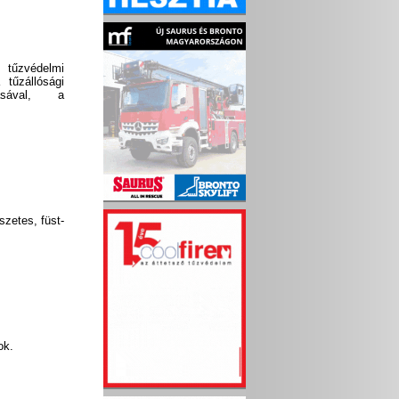
tűzvédelmi
 tűzállósági
lásával, a
szetes, füst-
ok.