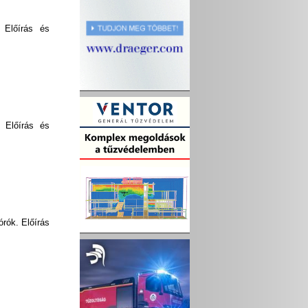
. Előírás és
k Előírás és
órók. Előírás