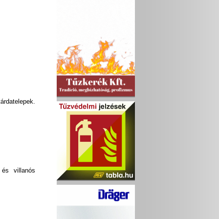
rdatelepek.
 és villanós