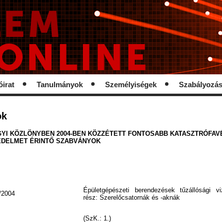
óirat
Tanulmányok
Személyiségek
Szabályozá
ok
YI KÖZLÖNYBEN 2004-BEN KÖZZÉTETT FONTOSABB KATASZTRÓFAV
ÉDELMET ÉRINTŐ SZABVÁNYOK
Épületgépészeti berendezések tűzállósági vi
/2004
rész: Szerelőcsatornák és -aknák
(SzK.: 1.)