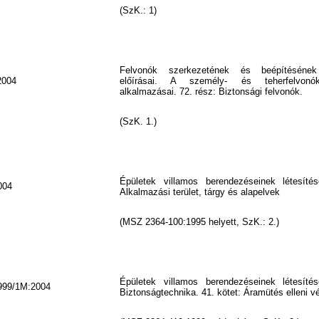
(SzK.: 1)
Felvonók szerkezetének és beépítésének
2004
előírásai. A személy- és teherfelvonók
alkalmazásai. 72. rész: Biztonsági felvonók.
(SzK. 1.)
Épületek villamos berendezéseinek létesíté
004
Alkalmazási terület, tárgy és alapelvek
(MSZ 2364-100:1995 helyett, SzK.: 2.)
Épületek villamos berendezéseinek létesíté
999/1M:2004
Biztonságtechnika. 41. kötet: Áramütés elleni 