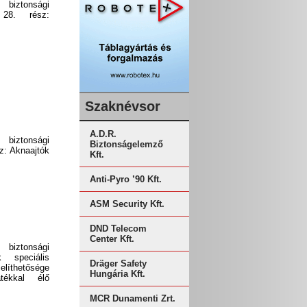
 biztonsági
 28. rész:
Szaknévsor
A.D.R.
 biztonsági
Biztonságelemző
sz: Aknaajtók
Kft.
Anti-Pyro ’90 Kft.
ASM Security Kft.
DND Telecom
Center Kft.
 biztonsági
 speciális
Dräger Safety
líthetősége
Hungária Kft.
tékkal élő
MCR Dunamenti Zrt.