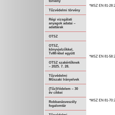
törvény
*MSZ EN 81-28:
Tűzvédelmi törvény
Régi vizsgálati
anyagok adatai –
adattárak
OTSZ
OTSZ,
könyvjelzőkkel,
TvMI-kkel együtt
*MSZ EN 81-58:
OTSZ szakértőknek
– 2025. 7. 28.
Tűzvédelmi
Műszaki Irányelvek
(Tűz)Védelem – 30
év cikkei
*MSZ EN 81-70:
Robbanásveszély
fogalomtár
Tűzvédelmi