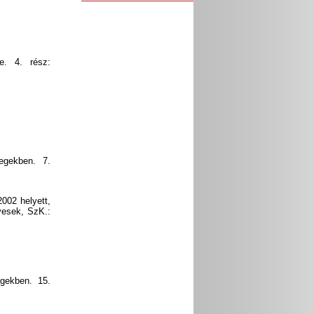
se. 4. rész:
egekben. 7.
02 helyett,
yesek, SzK.:
gekben. 15.