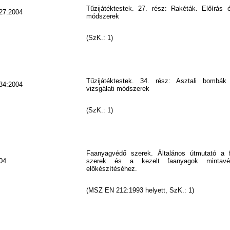
Tűzijátéktestek. 27. rész: Rakéták. Előírás é
27:2004
módszerek
(SzK.: 1)
Tűzijátéktestek. 34. rész: Asztali bombák
34:2004
vizsgálati módszerek
(SzK.: 1)
Faanyagvédő szerek. Általános útmutató a 
04
szerek és a kezelt faanyagok mintavé
előkészítéséhez.
(MSZ EN 212:1993 helyett, SzK.: 1)