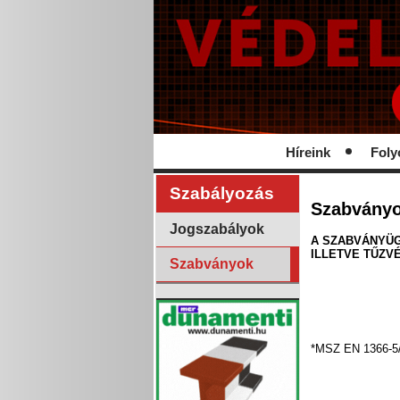
Híreink
Foly
Szabályozás
Szabvány
Jogszabályok
A SZABVÁNYÜG
ILLETVE TŰZV
Szabványok
*MSZ EN 1366-5