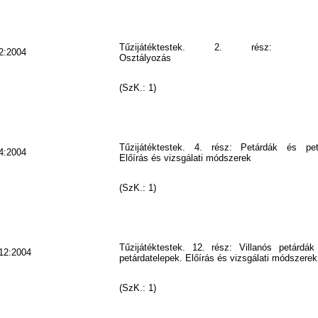
Tűzijátéktestek. 2. rész:
2:2004
Osztályozás
(SzK.: 1)
Tűzijátéktestek. 4. rész: Petárdák és petá
4:2004
Előírás és vizsgálati módszerek
(SzK.: 1)
Tűzijátéktestek. 12. rész: Villanós petárdák
12:2004
petárdatelepek. Előírás és vizsgálati módszerek
(SzK.: 1)