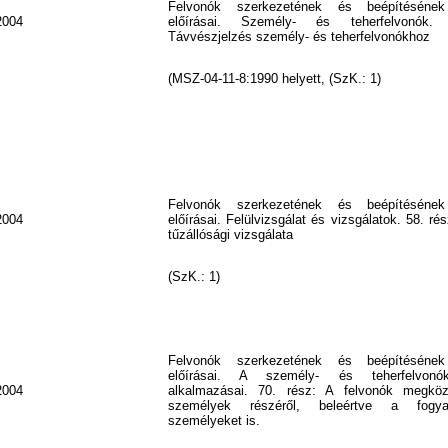
Felvonók szerkezetének és beépítésének
2004
előírásai. Személy- és teherfelvonók.
Távvészjelzés személy- és teherfelvonókhoz
(MSZ-04-11-8:1990 helyett, (SzK.: 1)
Felvonók szerkezetének és beépítésének
2004
előírásai. Felülvizsgálat és vizsgálatok. 58. ré
tűzállósági vizsgálata
(SzK.: 1)
Felvonók szerkezetének és beépítésének
előírásai. A személy- és teherfelvonók
2004
alkalmazásai. 70. rész: A felvonók megköze
személyek részéről, beleértve a fogya
személyeket is.