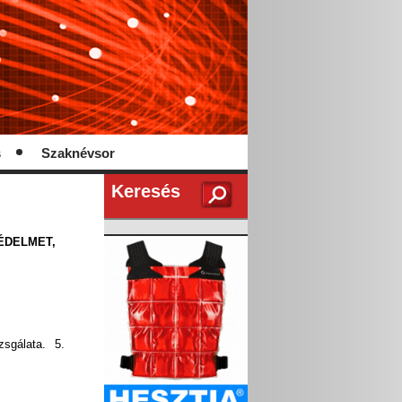
s
Szaknévsor
Keresés
ÉDELMET,
zsgálata. 5.