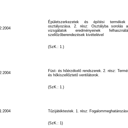
Épületszerkezetek és építési termékek 
osztályozása. 2. rész: Osztályba sorolás a
2:2004
vizsgálatok eredményeinek felhaszná
szellőzőberendezések kivételével
(SzK.: 1.)
Füst- és hőérzékelő rendszerek. 2. rész: Termé
2:2004
és hőkiszellőztető ventilátorok.
(SzK.: 1.)
1:2004
Tűzijátéktestek. 1. rész: Fogalommeghatározás
(SzK.: 1)