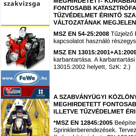
MEGHIRDETETT- KORÁBBAN
FONTOSABB KATASZTRÓFAV
TŰZVÉDELMET ÉRINTŐ SZ
VÁLTOZATÁNAK MEGJELE
MSZ EN 54-25:2008
Tűzjelző 
kapcsolatot használó részegys
MSZ EN 13015:2001+A1:200
karbantartása. A karbantartás
13015:2002 helyett, SzK: 2.)
A SZABVÁNYÜGYI KÖZLÖNY
MEGHIRDETETT FONTOSAB
ILLETVE TŰZVÉDELMET ÉR
*MSZ EN 12845:2005
Beépíte
Sprinklerberendezések. Tervezé