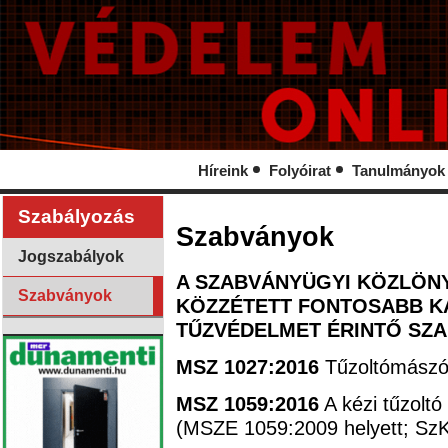
Híreink
Folyóirat
Tanulmányok
Szabályozás
Szabványok
Jogszabályok
A SZABVÁNYÜGYI KÖZLÖNY
Szabványok
KÖZZÉTETT FONTOSABB KA
TŰZVÉDELMET ÉRINTŐ SZ
MSZ 1027:2016
Tűzoltómászóö
MSZ 1059:2016
A kézi tűzoltó
(MSZE 1059:2009 helyett; SzK