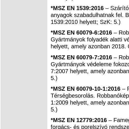
*MSZ EN 1539:2016
– Szárít
anyagok szabadulhatnak fel. 
1539:2010 helyett; SzK: 5.)
*MSZ EN 60079-6:2016
– Robb
Gyártmányok folyadék alatti 
helyett, amely azonban 2018. 
*MSZ EN 60079-7:2016
– Robb
Gyártmányok védeleme fokozot
7:2007 helyett, amely azonban
5.)
*MSZ EN 60079-10-1:2016
– R
Térségbesorolás. Robbanóké
1:2009 helyett, amely azonban
5.)
*MSZ EN 12779:2016
– Fameg
forgács- és porelszívó rendsz