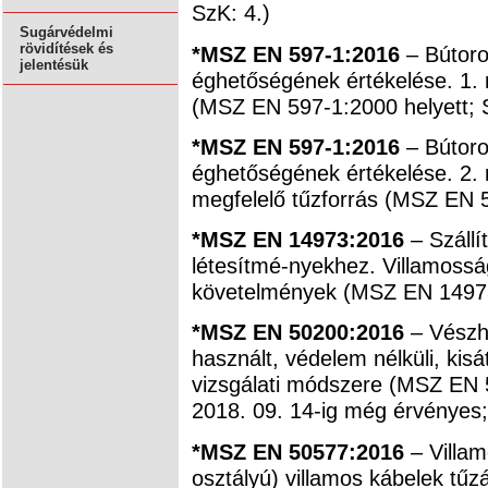
SzK: 4.)
Sugárvédelmi
rövidítések és
*MSZ EN 597-1:2016
– Bútoro
jelentésük
éghetőségének értékelése. 1. r
(MSZ EN 597-1:2000 helyett; S
*MSZ EN 597-1:2016
– Bútoro
éghetőségének értékelése. 2. 
megfelelő tűzforrás (MSZ EN 5
*MSZ EN 14973:2016
– Szállí
létesítmé-nyekhez. Villamosság
követelmények (MSZ EN 14973
*MSZ EN 50200:2016
– Vészh
használt, védelem nélküli, kis
vizsgálati módszere (MSZ EN 
2018. 09. 14-ig még érvényes;
*MSZ EN 50577:2016
– Villam
osztályú) villamos kábelek tűz