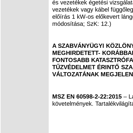
és vezetékek égetési vizsgálata
vezetékek vagy kábel függőlege
előírás 1 kW-os előkevert lá
módosítása; SzK: 12.)
A SZABVÁNYÜGYI KÖZLÖNY
MEGHIRDETETT- KORÁBBAN
FONTOSABB KATASZTRÓFAV
TŰZVÉDELMET ÉRINTŐ SZ
VÁLTOZATÁNAK MEGJELEN
MSZ EN 60598-2-22:2015
– Lá
követelmények. Tartalékvilágít