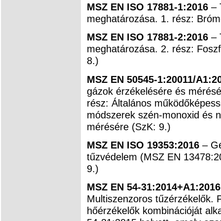
MSZ EN ISO 17881-1:2016
– 
meghatározása. 1. rész: Brómo
MSZ EN ISO 17881-2:2016
– 
meghatározása. 2. rész: Foszf
8.)
MSZ EN 50545-1:20011/A1:2
gázok érzékelésére és mérésé
rész: Általános működőképessé
módszerek szén-monoxid és ni
mérésére (SzK: 9.)
MSZ EN ISO 19353:2016
– G
tűzvédelem (MSZ EN 13478:20
9.)
MSZ EN 54-31:2014+A1:201
Multiszenzoros tűzérzékelők. 
hőérzékelők kombinációját al