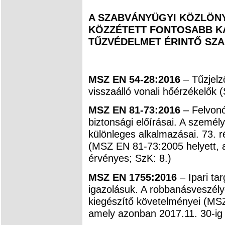
A SZABVÁNYÜGYI KÖZLÖNYB
KÖZZÉTETT FONTOSABB KA
TŰZVÉDELMET ÉRINTŐ SZ
MSZ EN 54-28:2016
– Tűzjelz
visszaálló vonali hőérzékelők (
MSZ EN 81-73:2016
– Felvonó
biztonsági előírásai. A személ
különleges alkalmazásai. 73. r
(MSZ EN 81-73:2005 helyett, 
érvényes; SzK: 8.)
MSZ EN 1755:2016
– Ipari ta
igazolásuk. A robbanásveszél
kiegészítő követelményei (MS
amely azonban 2017.11. 30-ig