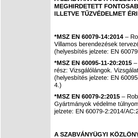
MEGHIRDETETT FONTOSAB
ILLETVE TŰZVÉDELMET ÉR
*MSZ EN 60079-14:2014
– Ro
Villamos berendezések tervezé
(helyesbítés jelzete: EN 6007
*MSZ EN 60095-11-20:2015
– 
rész: Vizsgálólángok. Vizsgál
(helyesbítés jelzete: EN 6009
4.)
*MSZ EN 60079-2:2015
– Rob
Gyártmányok védelme túlnyomá
jelzete: EN 60079-2:2014/AC:2
A SZABVÁNYÜGYI KÖZLÖNYB