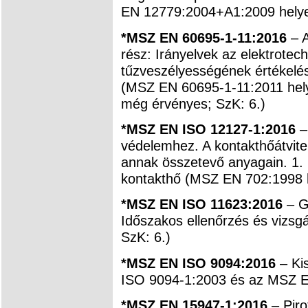
EN 12779:2004+A1:2009 helyet
*MSZ EN 60695-1-11:2016
– A
rész: Irányelvek az elektrotec
tűzveszélyességének értékelé
(MSZ EN 60695-1-11:2011 hely
még érvényes; SzK: 6.)
*MSZ EN ISO 12127-1:2016
– 
védelemhez. A kontakthőátvit
annak összetevő anyagain. 1. ré
kontakthő (MSZ EN 702:1998 he
*MSZ EN ISO 11623:2016
– G
Időszakos ellenőrzés és vizsg
SzK: 6.)
*MSZ EN ISO 9094:2016
– Ki
ISO 9094-1:2003 és az MSZ EN
*MSZ EN 15947-1:2016
– Piro