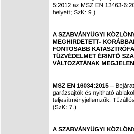
5:2012 az MSZ EN 13463-6:2
helyett; SzK: 9.)
A SZABVÁNYÜGYI KÖZLÖNYB
MEGHIRDETETT- KORÁBBAN
FONTOSABB KATASZTRÓFAV
TŰZVÉDELMET ÉRINTŐ SZ
VÁLTOZATÁNAK MEGJELEN
MSZ EN 16034:2015
– Bejárati
garázsajtók és nyitható ablak
teljesítményjellemzők. Tűzálló
(SzK: 7.)
A SZABVÁNYÜGYI KÖZLÖNYB