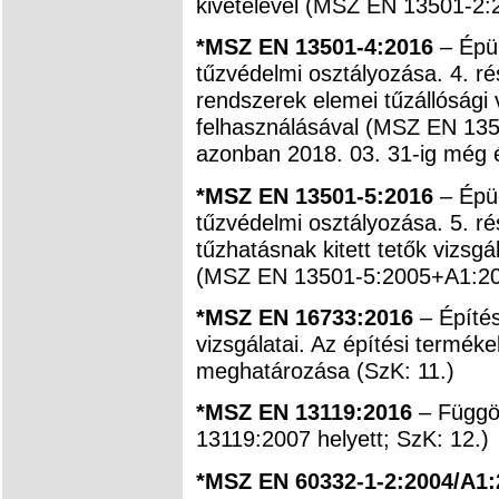
kivételével (MSZ EN 13501-2:2
*MSZ EN 13501-4:2016
– Épül
tűzvédelmi osztályozása. 4. ré
rendszerek elemei tűzállósági
felhasználásával (MSZ EN 135
azonban 2018. 03. 31-ig még é
*MSZ EN 13501-5:2016
– Épül
tűzvédelmi osztályozása. 5. ré
tűzhatásnak kitett tetők vizsg
(MSZ EN 13501-5:2005+A1:2010
*MSZ EN 16733:2016
– Építés
vizsgálatai. Az építési termék
meghatározása (SzK: 11.)
*MSZ EN 13119:2016
– Függö
13119:2007 helyett; SzK: 12.)
*MSZ EN 60332-1-2:2004/A1: