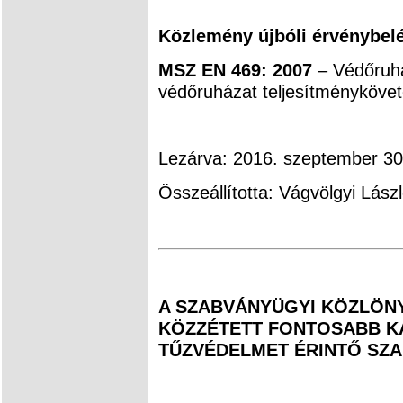
Közlemény újbóli érvénybel
MSZ EN 469: 2007
– Védőruház
védőruházat teljesítménykövet
Lezárva: 2016. szeptember 30
Összeállította: Vágvölgyi Lász
A SZABVÁNYÜGYI KÖZLÖNY
KÖZZÉTETT FONTOSABB KA
TŰZVÉDELMET ÉRINTŐ SZ