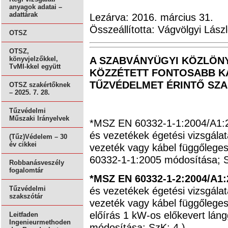
anyagok adatai –
adattárak
Lezárva: 2016. március 31.
Összeállította: Vágvölgyi Lász
OTSZ
OTSZ,
A SZABVÁNYÜGYI KÖZLÖNYB
könyvjelzőkkel,
TvMI-kkel együtt
KÖZZÉTETT FONTOSABB KA
TŰZVÉDELMET ÉRINTŐ SZ
OTSZ szakértőknek
– 2025. 7. 28.
Tűzvédelmi
Műszaki Irányelvek
*MSZ EN 60332-1-1:2004/A1:2
és vezetékek égetési vizsgálata
(Tűz)Védelem – 30
év cikkei
vezeték vagy kábel függőleges
60332-1-1:2005 módosítása; S
Robbanásveszély
fogalomtár
*MSZ EN 60332-1-2:2004/A1
és vezetékek égetési vizsgálata
Tűzvédelmi
szakszótár
vezeték vagy kábel függőleges 
előírás 1 kW-os előkevert lá
Leitfaden
Ingenieurmethoden
módosítása; SzK: 4.)