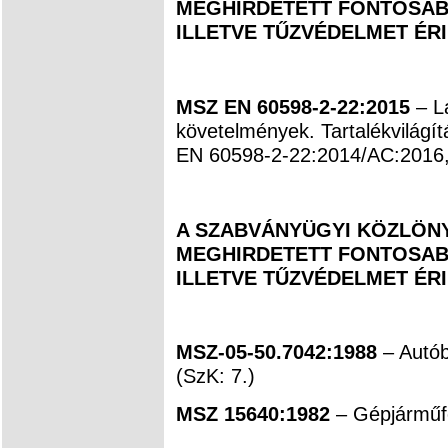
MEGHIRDETETT FONTOSAB
ILLETVE TŰZVÉDELMET ÉR
MSZ EN 60598-2-22:2015
– Lá
követelmények. Tartalékvilágít
EN 60598-2-22:2014/AC:2016,
A SZABVÁNYÜGYI KÖZLÖNYB
MEGHIRDETETT FONTOSAB
ILLETVE TŰZVÉDELMET ÉR
MSZ-05-50.7042:1988
– Autó
(SzK: 7.)
MSZ 15640:1982
– Gépjárműf