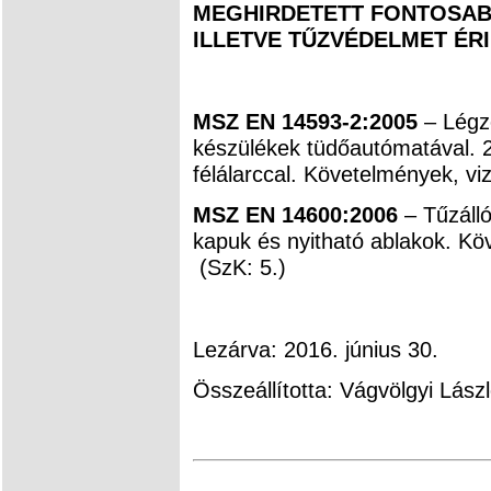
MEGHIRDETETT FONTOSAB
ILLETVE TŰZVÉDELMET ÉR
MSZ EN 14593-2:2005
– Légz
készülékek tüdőautómatával. 
félálarccal. Követelmények, viz
MSZ EN 14600:2006
– Tűzálló
kapuk és nyitható ablakok. Kö
(SzK: 5.)
Lezárva: 2016. június 30.
Összeállította: Vágvölgyi Lász