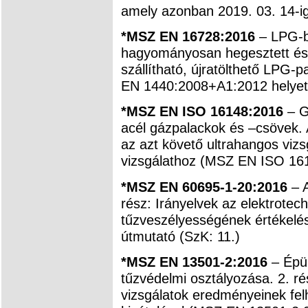
amely azonban 2019. 03. 14-i
*MSZ EN 16728:2016
– LPG-b
hagyományosan hegesztett és f
szállítható, újratölthető LPG-
EN 1440:2008+A1:2012 helyett
*MSZ EN ISO 16148:2016
– Gá
acél gázpalackok és –csövek. 
az azt követő ultrahangos viz
vizsgálathoz (MSZ EN ISO 161
*MSZ EN 60695-1-20:2016
– A
rész: Irányelvek az elektrotec
tűzveszélyességének értékelé
útmutató (SzK: 11.)
*MSZ EN 13501-2:2016
– Épül
tűzvédelmi osztályozása. 2. ré
vizsgálatok eredményeinek fel