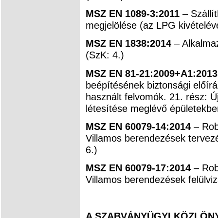
MSZ EN 1089-3:2011
– Szállí
megjelölése (az LPG kivételével
MSZ EN 1838:2014
– Alkalmaz
(SzK: 4.)
MSZ EN 81-21:2009+A1:201
beépítésének biztonsági előírá
használt felvomók. 21. rész: Ú
létesítése meglévő épületekbe
MSZ EN 60079-14:2014
– Rob
Villamos berendezések tervezé
6.)
MSZ EN 60079-17:2014
– Rob
Villamos berendezések felülviz
A SZABVÁNYÜGYI KÖZLÖNYB