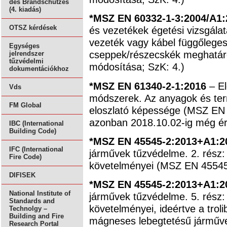
des Brandschutzes
(4. kiadás)
*MSZ EN 60332-1-3:2004/A1
OTSZ kérdések
és vezetékek égetési vizsgálata
vezeték vagy kábel függőleges 
Egységes
cseppek/részecskék meghatá
jelrendszer
tűzvédelmi
módosítása; SzK: 4.)
dokumentációkhoz
*MSZ EN 61340-2-1:2016
– El
Vds
módszerek. Az anyagok és term
FM Global
eloszlató képessége (MSZ EN 
azonban 2018.10.02-ig még ér
IBC (International
Building Code)
*MSZ EN 45545-2:2013+A1:2
IFC (International
járművek tűzvédelme. 2. rész:
Fire Code)
követelményei (MSZ EN 45545-
DIFISEK
*MSZ EN 45545-2:2013+A1:2
National Institute of
járművek tűzvédelme. 5. rész:
Standards and
követelményei, ideértve a trol
Technolgy –
Building and Fire
mágneses lebegtetésű járműve
Research Portal