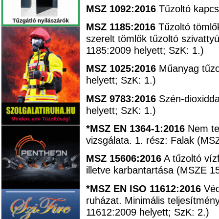
MSZ 1092:2016
Tűzoltó kapcs
MSZ 1185:2016
Tűzoltó tömlő
szerelt tömlők tűzoltó szivat
1185:2009 helyett; SzK: 1.)
MSZ 1025:2016
Műanyag tűzo
helyett; SzK: 1.)
MSZ 9783:2016
Szén-dioxidda
helyett; SzK: 1.)
*MSZ EN 1364-1:2016
Nem teh
vizsgálata. 1. rész: Falak (MS
MSZ 15606:2016
A tűzoltó víz
illetve karbantartása (MSZE 15
*MSZ EN ISO 11612:2016
Véd
ruházat. Minimális teljesítm
11612:2009 helyett; SzK: 2.)