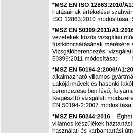
*MSZ EN ISO 12863:2010/A1
hatásainak értékelése szabvá
ISO 12863:2010 módosítása; 
*MSZ EN 50399:2011/A1:201
vezetékek közös vizsgálati mó
füstkibocsátásának mérésére a 
Vizsgálóberendezés, vizsgála
50399:2011 módosítása; S
*MSZ EN 50194-2:2006/A1:2
alkalmazható villamos gyártmá
Lakójárművek és hasonló lakóh
berendezéseiben lévő, folyam
Kiegészítő vizsgálati módsze
EN 50194-2:2007 módosítása;
*MSZ EN 50244:2016
– Éghet
villamos készülékek háztartási 
használati és karbantartási ú