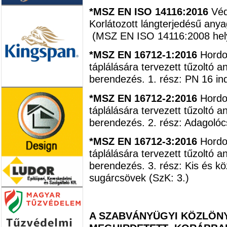
*MSZ EN ISO 14116:2016
Véd
Korlátozott lángterjedésű any
(MSZ EN ISO 14116:2008 helye
*MSZ EN 16712-1:2016
Hordoz
táplálására tervezett tűzoltó 
berendezés. 1. rész: PN 16 in
*MSZ EN 16712-2:2016
Hordoz
táplálására tervezett tűzoltó 
berendezés. 2. rész: Adagolóc
*MSZ EN 16712-3:2016
Hordoz
táplálására tervezett tűzoltó 
berendezés. 3. rész: Kis és k
sugárcsövek (SzK: 3.)
A SZABVÁNYÜGYI KÖZLÖNY