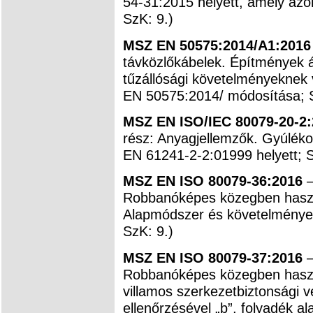
54-31:2015 helyett, amely az
SzK: 9.)
MSZ EN 50575:2014/A1:2016
távközlőkábelek. Építmények á
tűzállósági követelményeknek
EN 50575:2014/ módosítása; S
MSZ EN ISO/IEC 80079-20-2:
rész: Anyagjellemzők. Gyúléko
EN 61241-2-2:01999 helyett; S
MSZ EN ISO 80079-36:2016
–
Robbanóképes közegben haszn
Alapmódszer és követelménye
SzK: 9.)
MSZ EN ISO 80079-37:2016
–
Robbanóképes közegben haszn
villamos szerkezetbiztonsági v
ellenőrzésével „b”, folyadék a