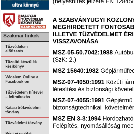
(helyesbítés jelzete EN 12845
A SZABVÁNYÜGYI KÖZLÖNY
MEGHIRDETETT FONTOSAB
ILLETVE TŰZVÉDELMET ÉR
Szakmai linkek
VISSZAVONÁSA
Tűzvédelem
MSZ-05-50.7042:1988
Autóbu
előfizetés
(SzK: 2.)
Tűzoltó készülék
kézikönyv
MSZ 15640:1982
Gépjárműfec
Védelem Online a
MSZ-07-4050:1991
Közúti jár
Facebook-on
létesítési és biztonsági követe
Tűzvédelem hírlevél
– feliratkozás
MSZ-07-4055:1991
Gépjármű f
biztonságtechnikai követelmén
Katasztrófavédelmi
törvény
MSZ EN 3-3:1994
Hordozható 
Tűzvédelmi törvény
Felépítés, nyomásállóság mech
Régi vizsgálati