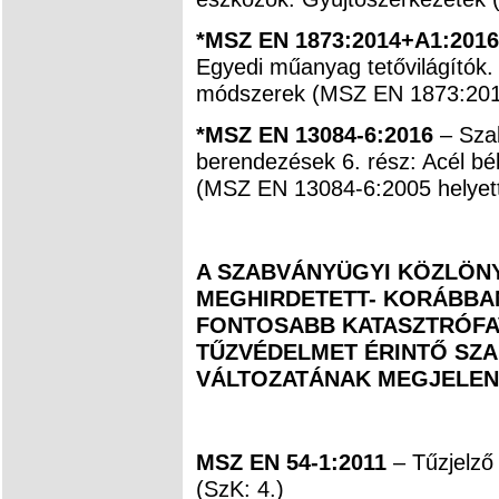
*MSZ EN 1873:2014+A1:2016
Egyedi műanyag tetővilágítók.
módszerek (MSZ EN 1873:2014 
*MSZ EN 13084-6:2016
– Sza
berendezések 6. rész: Acél bél
(MSZ EN 13084-6:2005 helyett
A SZABVÁNYÜGYI KÖZLÖNYB
MEGHIRDETETT- KORÁBBAN
FONTOSABB KATASZTRÓFAV
TŰZVÉDELMET ÉRINTŐ SZ
VÁLTOZATÁNAK MEGJELEN
MSZ EN 54-1:2011
– Tűzjelző
(SzK: 4.)