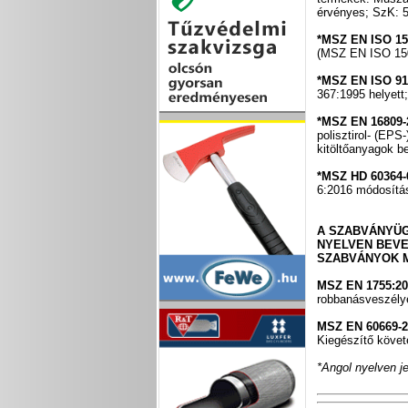
érvényes; SzK: 5
*MSZ EN ISO 15
(MSZ EN ISO 150
*MSZ EN ISO 91
367:1995 helyett;
*MSZ EN 16809-
polisztirol- (EPS
kitöltőanyagok be
*MSZ HD 60364-
6:2016 módosítás
A SZABVÁNYÜG
NYELVEN BEVE
SZABVÁNYOK 
MSZ EN 1755:20
robbanásveszély
MSZ EN 60669-2
Kiegészítő követ
*Angol nyelven j