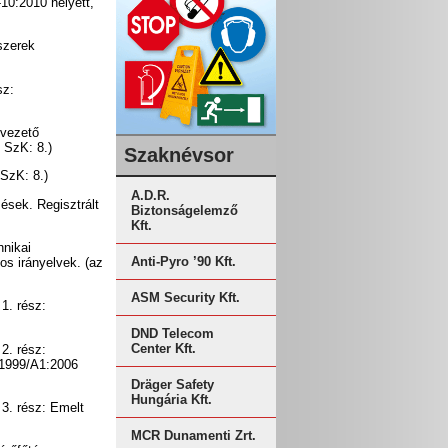
10:2010 helyett,
szerek
sz:
lvezető
 SzK: 8.)
Szaknévsor
SzK: 8.)
A.D.R.
ések. Regisztrált
Biztonságelemző
Kft.
hnikai
Anti-Pyro ’90 Kft.
os irányelvek. (az
ASM Security Kft.
1. rész:
DND Telecom
Center Kft.
2. rész:
:1999/A1:2006
Dräger Safety
Hungária Kft.
3. rész: Emelt
MCR Dunamenti Zrt.