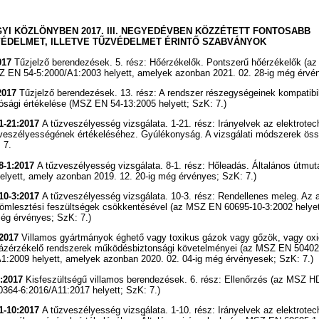
YI KÖZLÖNYBEN 2017. III. NEGYEDÉVBEN KÖZZÉTETT FONTOSABB
ÉDELMET, ILLETVE TŰZVÉDELMET ÉRINTŐ SZABVÁNYOK
017
Tűzjelző berendezések. 5. rész: Hőérzékelők. Pontszerű hőérzékelők (a
 EN 54-5:2000/A1:2003 helyett, amelyek azonban 2021. 02. 28-ig még érvén
2017
Tűzjelző berendezések. 13. rész: A rendszer részegységeinek kompatibil
sági értékelése (MSZ EN 54-13:2005 helyett; SzK: 7.)
1-21:2017
A tűzveszélyesség vizsgálata. 1-21. rész: Irányelvek az elektrotec
veszélyességének értékeléséhez. Gyúlékonyság. A vizsgálati módszerek öss
 7.
8-1:2017
A tűzveszélyesség vizsgálata. 8-1. rész: Hőleadás. Általános útmu
elyett, amely azonban 2019. 12. 20-ig még érvényes; SzK: 7.)
10-3:2017
A tűzveszélyesség vizsgálata. 10-3. rész: Rendellenes meleg. Az 
gömlesztési feszültségek csökkentésével (az MSZ EN 60695-10-3:2002 helye
még érvényes; SzK: 7.)
:2017
Villamos gyártmányok éghető vagy toxikus gázok vagy gőzök, vagy oxi
gázérzékelő rendszerek működésbiztonsági követelményei (az MSZ EN 5040
:2009 helyett, amelyek azonban 2020. 02. 04-ig még érvényesek; SzK: 7.)
6:2017
Kisfeszültségű villamos berendezések. 6. rész: Ellenőrzés (az MSZ 
364-6:2016/A11:2017 helyett; SzK: 7.)
1-10:2017
A tűzveszélyesség vizsgálata. 1-10. rész: Irányelvek az elektrotec