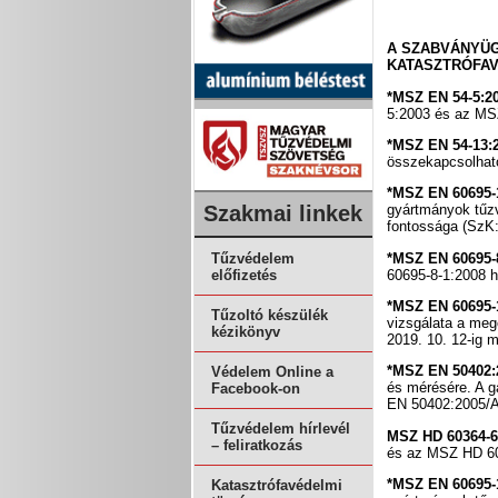
A SZABVÁNYÜG
KATASZTRÓFAV
*MSZ EN 54-5:2
5:2003 és az MSZ
*MSZ EN 54-13:
összekapcsolható
*MSZ EN 60695-
Szakmai linkek
gyártmányok tűz
fontossága (SzK:
*MSZ EN 60695-
Tűzvédelem
60695-8-1:2008 h
előfizetés
*MSZ EN 60695-
Tűzoltó készülék
vizsgálata a me
kézikönyv
2019. 10. 12-ig 
*MSZ EN 50402
Védelem Online a
és mérésére. A 
Facebook-on
EN 50402:2005/A1
Tűzvédelem hírlevél
MSZ HD 60364-
– feliratkozás
és az MSZ HD 60
*MSZ EN 60695-
Katasztrófavédelmi