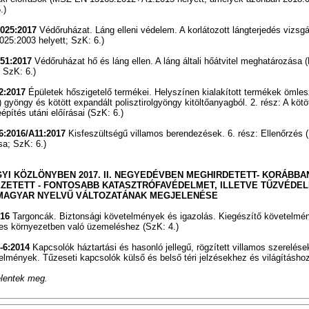
.)
025:2017
Védőruházat. Láng elleni védelem. A korlátozott lángterjedés vizsg
25:2003 helyett; SzK: 6.)
51:2017
Védőruházat hő és láng ellen. A láng általi hőátvitel meghatározás
 SzK: 6.)
2:2017
Épületek hőszigetelő termékei. Helyszínen kialakított termékek ömles
-) gyöngy és kötött expandált polisztirolgyöngy kitöltőanyagból. 2. rész: A kötö
építés utáni előírásai (SzK: 6.)
6:2016/A11:2017
Kisfeszültségű villamos berendezések. 6. rész: Ellenőrzé
a; SzK: 6.)
YI KÖZLÖNYBEN 2017. II. NEGYEDÉVBEN MEGHIRDETETT- KORÁBBA
ZETETT - FONTOSABB KATASZTRÓFAVÉDELMET, ILLETVE TŰZVÉDEL
MAGYAR NYELVŰ VÁLTOZATÁNAK MEGJELENÉSE
16
Targoncák. Biztonsági követelmények és igazolás. Kiegészítő követelmé
es környezetben való üzemeléshez (SzK: 4.)
-6:2014
Kapcsolók háztartási és hasonló jellegű, rögzített villamos szerelése
elmények. Tűzeseti kapcsolók külső és belső téri jelzésekhez és világításhoz
elentek meg.