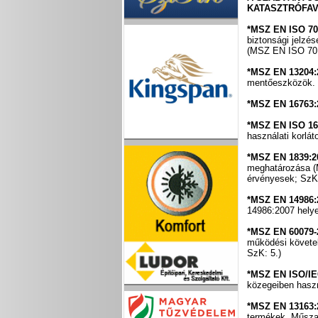
KATASZTRÓFAV
*MSZ EN ISO 70
biztonsági jelzé
(MSZ EN ISO 701
*MSZ EN 13204:
mentőeszközök. 
*MSZ EN 16763
*MSZ EN ISO 16
használati korlá
*MSZ EN 1839:2
meghatározása (
érvényesek; SzK:
*MSZ EN 14986:
14986:2007 helye
*MSZ EN 60079-
működési követe
SzK: 5.)
*MSZ EN ISO/IE
közegeiben hasz
*MSZ EN 13163:
termékek. Műsza