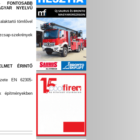
– FONTOSABB
AGYAR NYELVŰ
alaktartó tömlővel
űzcsap-szekrények
ELMET ÉRINTŐ
elzete EN 62305-
ek építményekben