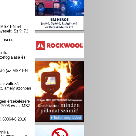
z MSZ EN 54-
yesek; SzK: 7.)
itási és
hnikai
zefoglalása és
tató (az MSZ EN
alakváltozás
tt, amely azonban
gén érzékelésére
2:2006 és az MSZ
HD 60364-6:2016
hnikai