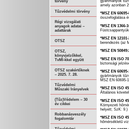
gyártmányok tűzv
törvény
amely azonban 20
Tűzvédelmi törvény
*MSZ EN 60695-
összefoglalása é
Régi vizsgálati
*MSZ EN 1366-1
anyagok adatai –
Füstcsappantyúk
adattárak
*MSZ EN 12101-
OTSZ
berendezés (az M
*MSZ EN 50849
OTSZ,
könyvjelzőkkel,
*MSZ EN ISO 70
TvMI-kkel együtt
biztonsági jelzé
OTSZ szakértőknek
*MSZ EN 60695-
– 2025. 7. 28.
gyártmányok tűzv
MSZ EN 60695-1-3
Tűzvédelmi
*MSZ EN ISO 45
Műszaki Irányelvek
Általános követe
(Tűz)Védelem – 30
*MSZ EN ISO 45
év cikkei
Környezeti hőmé
helyett; SzK: 9.)
Robbanásveszély
*MSZ EN ISO 45
fogalomtár
hőmérsékletű viz
Tűzvédelmi