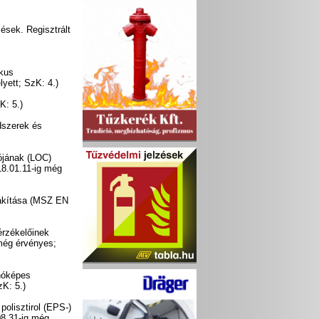
ések. Regisztrált
ikus
yett; SzK: 4.)
K: 5.)
dszerek és
ójának (LOC)
8.01.11-ig még
lakítása (MSZ EN
rzékelőinek
még érvényes;
nóképes
K: 5.)
olisztirol (EPS-)
8.31-ig még