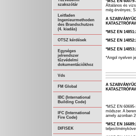
*MSZ EN 60079-
szakszótár
Általános és viz
még érvényes; S
Leitfaden
A SZABVÁNYÜG
Ingenieurmethoden
KATASZTRÓFAV
des Brandschutzes
(4. kiadás)
*MSZ EN 14851
OTSZ kérdések
*MSZ EN 14852
*MSZ EN 14853
Egységes
jelrendszer
*Angol nyelven j
tűzvédelmi
dokumentációkhoz
Vds
A SZABVÁNYÜG
FM Global
KATASZTRÓFAV
IBC (International
Building Code)
*MSZ EN 60695-11
módszer. A beren
IFC (International
amely azonban 20
Fire Code)
*MSZ EN 16689:
DIFISEK
teljesítményköve