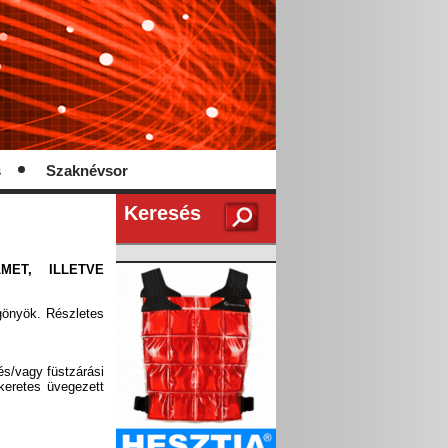
s
Szaknévsor
Keresés
MET, ILLETVE
ggönyök. Részletes
és/vagy füstzárási
mkeretes üvegezett