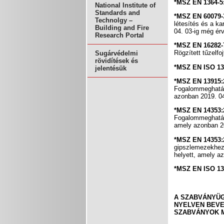
*MSZ EN 136
National Institute of
Standards and
*MSZ EN 60079-
Technolgy –
létesítés és a k
Building and Fire
04. 03-ig még ér
Research Portal
*MSZ EN 1628
Rögzített tűzelfo
Sugárvédelmi
rövidítések és
*MSZ EN ISO 1
jelentésük
*MSZ EN 13
Fogalommeghatár
azonban 2019. 04
*MSZ EN 14
Fogalommeghatár
amely azonban 20
*MSZ EN 14
gipszlemezekhez
helyett, amely a
*MSZ EN ISO 1
A SZABVÁNYÜG
NYELVEN BEVE
SZABVÁNYOK 