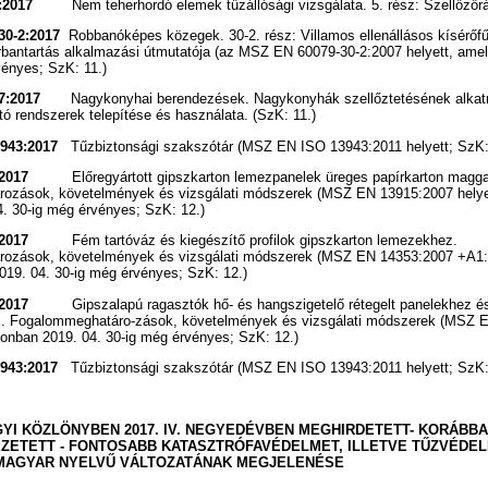
4-5:2017
Nem teherhordó elemek tűzállósági vizsgálata. 5. rész: Szellőzőr
30-2:2017
Robbanóképes közegek. 30-2. rész: Villamos ellenállásos kísérőfű
arbantartás alkalmazási útmutatója (az MSZ EN 60079-30-2:2007 helyett, ame
vényes; SzK: 11.)
2-7:2017
Nagykonyhai berendezések. Nagykonyhák szellőztetésének alkatré
jtó rendszerek telepítése és használata. (SzK: 11.)
3943:2017
Tűzbiztonsági szakszótár (MSZ EN ISO 13943:2011 helyett; SzK:
915:2017
Előregyártott gipszkarton lemezpanelek üreges papírkarton magga
ozások, követelmények és vizsgálati módszerek (MSZ EN 13915:2007 helye
. 30-ig még érvényes; SzK: 12.)
353:2017
Fém tartóváz és kiegészítő profilok gipszkarton lemezekhez.
ozások, követelmények és vizsgálati módszerek (MSZ EN 14353:2007 +A1:2
19. 04. 30-ig még érvényes; SzK: 12.)
353:2017
Gipszalapú ragasztók hő- és hangszigetelő rétegelt panelekhez é
. Fogalommeghatáro-zások, követelmények és vizsgálati módszerek (MSZ 
zonban 2019. 04. 30-ig még érvényes; SzK: 12.)
3943:2017
Tűzbiztonsági szakszótár (MSZ EN ISO 13943:2011 helyett; SzK:
YI KÖZLÖNYBEN 2017. IV. NEGYEDÉVBEN MEGHIRDETETT- KORÁBBA
ZETETT - FONTOSABB KATASZTRÓFAVÉDELMET, ILLETVE TŰZVÉDEL
MAGYAR NYELVŰ VÁLTOZATÁNAK MEGJELENÉSE