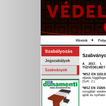
Híreink
Foly
Szabályozás
Szabvány
Jogszabályok
A 2017. I. 
TŰZVÉDELMET
Szabványok
*MSZ EN 1102:2
eljárás függőleg
(SzK: 2.)
*MSZ EN 15269-
vizsgálati eredm
ajtók és nyithat