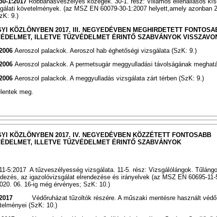
30-1:2017
Robbanásveszélyes közegek. 30-1. rész: Villamos ellenállásos kís
sgálati követelmények. (az MSZ EN 60079-30-1:2007 helyett,amely azonban 2
zK: 9.)
YI KÖZLÖNYBEN 2017. III. NEGYEDÉVBEN MEGHIRDETETT FONTOSA
ÉDELMET, ILLETVE TŰZVÉDELMET ÉRINTŐ SZABVÁNYOK VISSZAVO
:2006
Aeroszol palackok. Aeroszol hab éghetőségi vizsgálata (SzK: 9.)
:2006
Aeroszol palackok. A permetsugár meggyulladási távolságának meghatá
:2006
Aeroszol palackok. A meggyulladás vizsgálata zárt térben (SzK: 9.)
elentek meg.
YI KÖZLÖNYBEN 2017. IV. NEGYEDÉVBEN KÖZZÉTETT FONTOSABB
ÉDELMET, ILLETVE TŰZVÉDELMET ÉRINTŐ SZABVÁNYOK
-5:2017 A tűzveszélyesség vizsgálata. 11-5. rész: Vizsgálólángok. Tűlángo
dezés, az igazolóvizsgálat elrendezése és irányelvek (az MSZ EN 60695-11-5
20. 06. 16-ig még érvényes; SzK: 10.)
2017
Védőruházat tűzoltók részére. A műszaki mentésre használt védő
telményei (SzK: 10.)