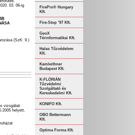
érőfűtés.
020. 03. 06-ig
FirePro® Hungary
Kft.
BB
Fire-Stop ’97 Kft.
NÁSA
GeoX
Térinformatikai Kft.
rozása (SzK: 9.)
Halas Tűzvédelem
Kft.
Kamleithner
Budapest Kft.
K-FLÓRIÁN
Tűzvédelmi
Szolgáltató és
Kereskedelmi Kft.
KONIFO Kft.
s vizsgálati
:2005 helyett,
OBO Bettermann
Kft.
ruházat
Optima Forma Kft.