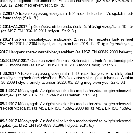
eszélyességének értékeléséhez. Általános irányelvek. (az MSZ EN 60695-1-
19. 12. 23-ig még érvényes; SzK: 8.)
8-2:2017
A tűzveszélyesség vizsgálata. 8-2. rész: Hőleadás. Vizsgálati mód
s fontossága (SzK: 8.)
0:2011+A1:2017
Épületgépészeti berendezések tűzállósági vizsgálata. 10. ré
 (az MSZ EN 1366-10:2011 helyett; SzK: 8.)
2:2017
Füst- és hőszabályozó rendszerek. 2. rész: Természetes füst- és hőe
SZ EN 12101-2:2004 helyett, amely azonban 2018. 12. 31-ig még érvényes;;
:2017
Hangrendszerek veszélyhelyzetekhez (az MSZ EN 60849:2000 helyett; 
10:2012/A7:2017
Grafikus szimbólumok. Biztonsági színek és biztonsági jelz
sek. 7. módosítás (az MSZ EN ISO 7010:2013 módosítása; SzK: 9.)
1-30:2017
A tűzveszélyesség vizsgálata. 1-30. rész: Irányelvek az elektrotec
eszélyességének értékeléséhez. Előválasztásos vizsgálati folyamat. Általán
0:2009 helyett, amely azonban 2020. 03. 28-ig még érvényes; SzK: 9.)
89-1:2017
Műanyagok. Az égési viselkedés meghatározása oxigénindexszel. 
lmények. (az MSZ EN ISO 4589-1:2000 helyett; SzK: 9.)
89-2:2017
Műanyagok. Az égési viselkedés meghatározása oxigénindexszel. 
rsékletű vizsgálat. (az MSZ EN ISO 4589-2:2000 és az MSZ EN ISO 4589-2
89-3:2017
Műanyagok. Az égési viselkedés meghatározása oxigénindexszel. 
sgálat. (az MSZ EN ISO 4589-3:1999 helyett; SzK: 9.)