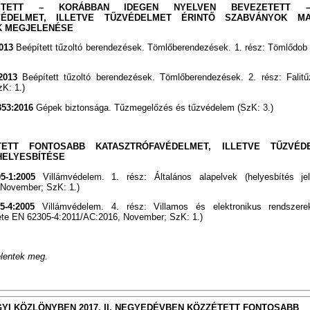
ETETT – KORÁBBAN IDEGEN NYELVEN BEVEZETETT 
VÉDELMET, ILLETVE TŰZVÉDELMET ÉRINTŐ SZABVÁNYOK M
K MEGJELENÉSE
2013
Beépített tűzoltó berendezések. Tömlőberendezések. 1. rész: Tömlődob 
2013
Beépített tűzoltó berendezések. Tömlőberendezések. 2. rész: Falit
zK: 1.)
353:2016
Gépek biztonsága. Tűzmegelőzés és tűzvédelem (SzK: 3.)
ETT FONTOSABB KATASZTRÓFAVÉDELMET, ILLETVE TŰZVÉD
HELYESBÍTÉSE
5-1:2005
Villámvédelem. 1. rész: Általános alapelvek (helyesbítés j
 November; SzK: 1.)
5-4:2005
Villámvédelem. 4. rész: Villamos és elektronikus rendszer
zete EN 62305-4:2011/AC:2016, November; SzK: 1.)
elentek meg.
YI KÖZLÖNYBEN 2017. II. NEGYEDÉVBEN KÖZZÉTETT FONTOSABB