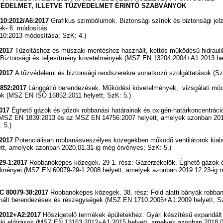
ÉDELMET, ILLETVE TŰZVÉDELMET ÉRINTŐ SZABVÁNYOK
10:2012/A6:2017
Grafikus szimbólumok. Biztonsági színek és biztonsági jelz
sek- 6. módosítás
0:2013 módosítása; SzK: 4.)
2017
Tűzoltáshoz és műszaki mentéshez használt, kettős működésű hidraul
Biztonsági és teljesítmény követelmények (MSZ EN 13204:2004+A1:2013 hel
:2017
A tűzvédelemi és biztonsági rendszerekre vonatkozó szolgáltatások (Sz
852:2017
Lánggátló berendezések. Működési követelmények, vizsgálati mó
tok (MSZ EN ISO 16852:2011 helyett; SzK: 5.)
017
Éghető gázok és gőzök robbanási határainak és oxigén-határkoncentráci
MSZ EN 1839:2013 és az MSZ EN 14756:2007 helyett, amelyek azonban 201
 5.)
2017
Potenciálisan robbanásveszélyes közegekben működő ventilátorok kia
tt, amelyek azonban 2020.01.31-ig még érvényes; SzK: 5.)
29-1:2017
Robbanóképes közegek. 29-1. rész: Gázérzékelők. Éghető gázok é
lményei (MSZ EN 60079-29-1:2008 helyett, amelyek azonban 2019.12.23-ig 
C 80079-38:2017
Robbanóképes közegek. 38. rész: Föld alatti bányák robba
nált berendezések és részegységek (MSZ EN 1710:2005+A1:2009 helyett; Sz
2012+A2:2017
Hőszigetelő termékek épületekhez. Gyári készítésű expandált p
ki előírások (MSZ EN 13163:2012+A1:2015 helyett, amelyek azonban 2018.0