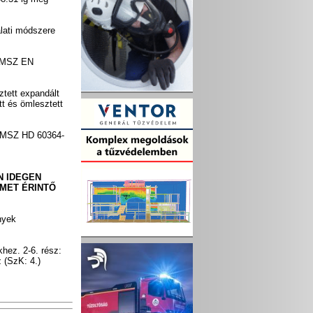
álati módszere
a (MSZ EN
ztett expandált
tt és ömlesztett
s (MSZ HD 60364-
N IDEGEN
MET ÉRINTŐ
nyek
khez. 2-6. rész:
 (SzK: 4.)