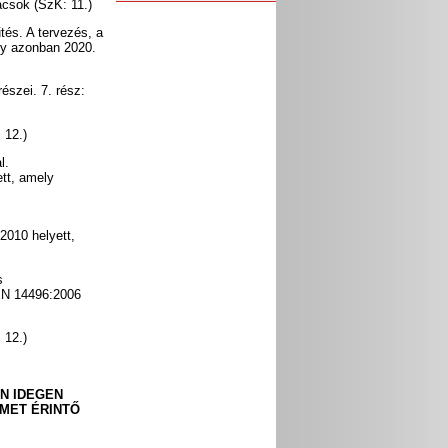
ácsok (SzK: 11.)
tés. A tervezés, a
ly azonban 2020.
szei. 7. rész:
 12.)
l.
tt, amely
010 helyett,
s
EN 14496:2006
 12.)
N IDEGEN
MET ÉRINTŐ