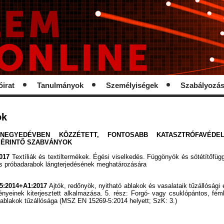
óirat
Tanulmányok
Személyiségek
Szabályozá
ok
NEGYEDÉVBEN KÖZZÉTETT, FONTOSABB KATASZTRÓFAVÉDEL
 ÉRINTŐ SZABVÁNYOK
017
Textíliák és textiltermékek. Égési viselkedés. Függönyök és sötétítőfü
es próbadarabok lángterjedésének meghatározására
5:2014+A1:2017
Ajtók, redőnyök, nyitható ablakok és vasalataik tűzállósági 
ényeinek kiterjesztett alkalmazása. 5. rész: Forgó- vagy csuklópántos, fé
ó ablakok tűzállósága (MSZ EN 15269-5:2014 helyett; SzK: 3.)