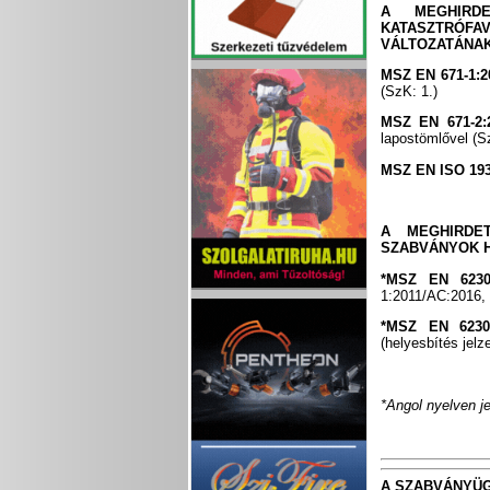
A MEGHIRD
KATASZTRÓFA
VÁLTOZATÁNA
MSZ EN 671-1:
(SzK: 1.)
MSZ EN 671-2:
lapostömlővel (S
MSZ EN ISO 19
A MEGHIRDET
SZABVÁNYOK 
*MSZ EN 6230
1:2011/AC:2016,
*MSZ EN 6230
(helyesbítés jel
*Angol nyelven j
A SZABVÁNYÜG