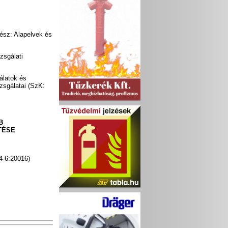
sz: Alapelvek és
zsgálati
álatok és
izsgálatai (SzK:
B
TÉSE
4-6:20016)