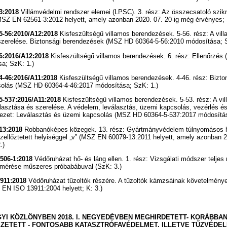
3:2018
Villámvédelmi rendszer elemei (LPSC). 3. rész: Az összecsatoló szik
SZ EN 62561-3:2012 helyett, amely azonban 2020. 07. 20-ig még érvényes; 
5-56:2010/A12:2018
Kisfeszültségű villamos berendezések. 5-56. rész: A vil
szerelése. Biztonsági berendezések (MSZ HD 60364-5-56:2010 módosítása; S
6:2016/A12:2018
Kisfeszültségű villamos berendezések. 6. rész: Ellenőrzé
a; SzK: 1.)
-46:2016/A11:2018
Kisfeszültségű villamos berendezések. 4-46. rész: Bizto
solás (MSZ HD 60364-4-46:2017 módosítása; SzK: 1.)
5-537:2016/A11:2018
Kisfeszültségű villamos berendezések. 5-53. rész: A vi
lasztása és szerelése. A védelem, leválasztás, üzemi kapcsolás, vezérlés és
jezet: Leválasztás és üzemi kapcsolás (MSZ HD 60364-5-537:2017 módosítás
13:2018
Robbanóképes közegek. 13. rész: Gyártmányvédelem túlnyomásos he
ellőztetett helyiséggel „v” (MSZ EN 60079-13:2011 helyett, amely azonban 
.)
506-1:2018
Védőruházat hő- és láng ellen. 1. rész: Vizsgálati módszer teljes
a mérése műszeres próbabábuval (SzK: 3.)
911:2018
Védőruházat tűzoltók részére. A tűzoltók kámzsáinak követelményei
EN ISO 13911:2004 helyett; K: 3.)
YI KÖZLÖNYBEN 2018. I. NEGYEDÉVBEN MEGHIRDETETT- KORÁBBAN
ZETETT - FONTOSABB KATASZTRÓFAVÉDELMET, ILLETVE TŰZVÉDEL