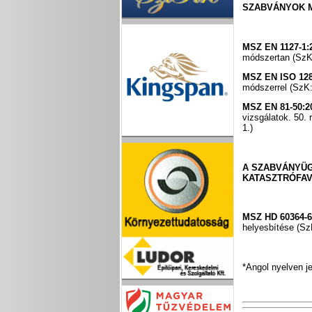
SZABVÁNYOK 
MSZ EN 1127-1:
módszertan (SzK:
MSZ EN ISO 128
módszerrel (SzK:
MSZ EN 81-50:2
vizsgálatok. 50. 
1.)
A SZABVÁNYÜG
KATASZTRÓFAV
MSZ HD 60364-6
helyesbítése (Sz
*Angol nyelven j