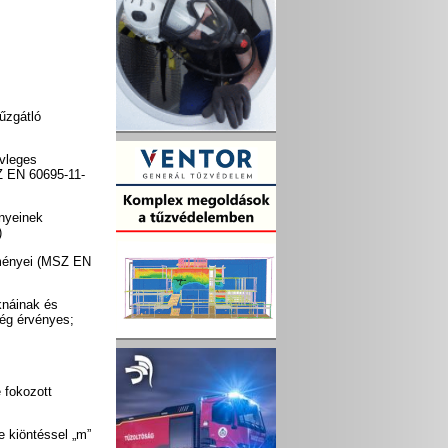
űzgátló
évleges
SZ EN 60695-11-
ényeinek
)
lményei (MSZ EN
knáinak és
ég érvényes;
 fokozott
 kiöntéssel „m”