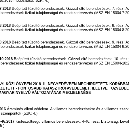
8:2015 módosítása; SzK: 4.)
7:2018
Beépített tűzoltó berendezések. Gázzal oltó berendezések. 7. rész: A
ó berendezések fizikai tulajdonságai és rendszertervezés (MSZ EN 15004-7:20
8:2018
Beépített tűzoltó berendezések. Gázzal oltó berendezések. 8. rész: A
ó berendezések fizikai tulajdonságai és rendszertervezés (MSZ EN 15004-8:20
9:2018
Beépített tűzoltó berendezések. Gázzal oltó berendezések. 9. rész: A
ó berendezések fizikai tulajdonságai és rendszertervezés (MSZ EN 15004-9:20
10:2018
Beépített tűzoltó berendezések. Gázzal oltó berendezések. 10. rész
ó berendezések fizikai tulajdonságai és rendszertervezés (MSZ EN 15004-10:2
YI KÖZLÖNYBEN 2018. II. NEGYEDÉVBEN MEGHIRDETETT- KORÁBBA
ZETETT - FONTOSABB KATASZTRÓFAVÉDELMET, ILLETVE TŰZVÉDEL
MAGYAR NYELVŰ VÁLTOZATÁNAK MEGJELENÉSE
016
Áramütés elleni védelem. A villamos berendezésekre és a villamos szer
 szempontok (SzK: 4.)
-46:2017
Kisfeszültségű villamos berendezések. 4-46. rész: Biztonság. Levá
5.)