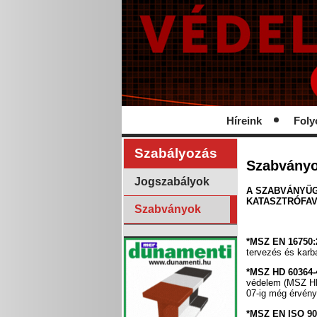
Híreink
Foly
Szabályozás
Szabvány
Jogszabályok
A SZABVÁNYÜG
KATASZTRÓFAV
Szabványok
*MSZ EN 16750:
tervezés és karb
*MSZ HD 60364-
védelem (MSZ HD
07-ig még érvény
*MSZ EN ISO 90