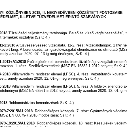
YI KÖZLÖNYBEN 2018. II. NEGYEDÉVBEN KÖZZÉTETT FONTOSABB
ÉDELMET, ILLETVE TŰZVÉDELMET ÉRINTŐ SZABVÁNYOK
2018
Tűzállósági teljesítmény tartóssága. Belső és külső végfelhasználású, t
t termékek osztályai (SzK: 4.)
11-2:2018
A tűzveszélyesség vizsgálata. 11-2. rész: Vizsgálólángok. 1 kW n
őkevert láng. A berendezés, az igazolóvizsgálat elrendezése és útmutató (M
 amely azonban 2020. 07. 13-ig még érvényes; SzK: 4.)
1:2011+A1:2018
Épületgépészeti berendezések tűzállósági vizsgálati eredm
kalmazása. 1. rész: Szellőzővezetékek (MSZ EN 15882-1:2012 helyett; SzK: 4.
4:2018
Villámvédelmi rendszer elemei (LPSC). 4. rész: Vezetőtartók követe
yett, amely azonban 2020. 12. 01-ig még érvényes; SzK: 4.)
5:2018
Villámvédelmi rendszer elemei (LPSC). 5. rész: A földelők ellenőrző a
etelményei (MSZ EN 62561-5:2012 helyett, amely azonban 2020. 12. 01-ig m
2018
Robbanásbiztos berendezések SzK: 4.)
079-7:2015/A1:2018
Robbanóképes közegek. 7. rész: Gyártmányok védelme
 (MSZ EN 60079-7:2016 módosítása; SzK: 4.)
079-18:2015/A1:2018
Robbanóképes közegek. 18. rész: Készülékek védelme