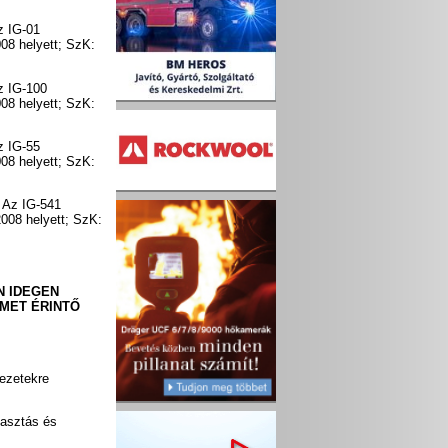
z IG-01
08 helyett; SzK:
z IG-100
08 helyett; SzK:
z IG-55
08 helyett; SzK:
: Az IG-541
008 helyett; SzK:
N IDEGEN
MET ÉRINTŐ
kezetekre
lasztás és