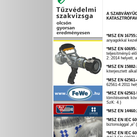
A SZABVÁNYÜG
KATASZTRÓFAV
*MSZ EN 16755:
anyagokkal kezel
*MSZ EN 60695-
teljesítményű el
2::2014 helyett,
*MSZ EN 15882-
kiterjesztett al
*MSZ EN 62561-
62561-4:2011 hel
*MSZ EN 62561-
tömítéseinek köv
SzK: 4.)
*MSZ EN 14460:
*MSZ EN IEC 60
biztonsággal „e”
*MSZ EN IEC 60