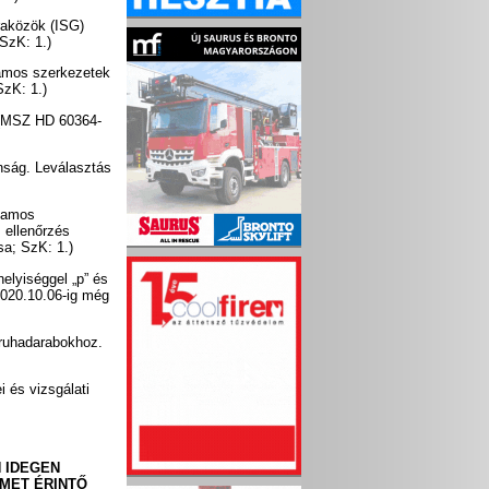
raközök (ISG)
SzK: 1.)
lamos szerkezetek
zK: 1.)
s (MSZ HD 60364-
nság. Leválasztás
llamos
 ellenőrzés
a; SzK: 1.)
lyiséggel „p” és
2020.10.06-ig még
 ruhadarabokhoz.
 és vizsgálati
 IDEGEN
MET ÉRINTŐ