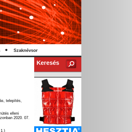
s
Szaknévsor
Keresés
s, telepítés,
ütés elleni
zonban 2020. 07.
1.)