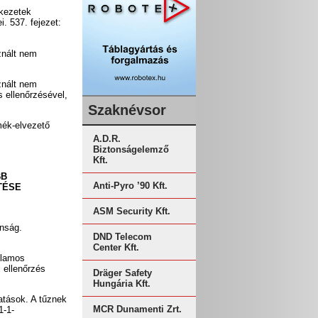
rkezetek
. 537. fejezet:
nált nem
nált nem
 ellenőrzésével,
Szaknévsor
mék-elvezető
A.D.R.
Biztonságelemző
Kft.
BB
Anti-Pyro ’90 Kft.
TÉSE
ASM Security Kft.
onság.
DND Telecom
Center Kft.
llamos
 ellenőrzés
Dräger Safety
Hungária Kft.
atások. A tűznek
MCR Dunamenti Zrt.
1-1-