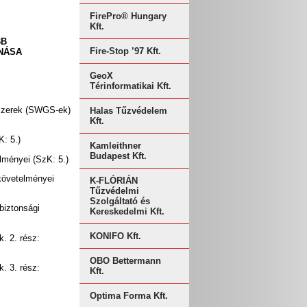
FirePro® Hungary
Kft.
BB
Fire-Stop ’97 Kft.
NÁSA
GeoX
Térinformatikai Kft.
ndszerek (SWGS-ek)
Halas Tűzvédelem
Kft.
: 5.)
Kamleithner
Budapest Kft.
lményei (SzK: 5.)
követelményei
K-FLÓRIÁN
Tűzvédelmi
Szolgáltató és
biztonsági
Kereskedelmi Kft.
KONIFO Kft.
 2. rész:
OBO Bettermann
 3. rész:
Kft.
Optima Forma Kft.