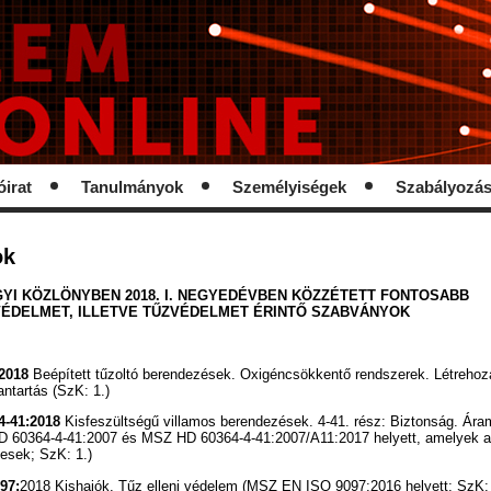
óirat
Tanulmányok
Személyiségek
Szabályozá
ok
YI KÖZLÖNYBEN 2018. I. NEGYEDÉVBEN KÖZZÉTETT FONTOSABB
ÉDELMET, ILLETVE TŰZVÉDELMET ÉRINTŐ SZABVÁNYOK
2018
Beépített tűzoltó berendezések. Oxigéncsökkentő rendszerek. Létrehozá
antartás (SzK: 1.)
4-41:2018
Kisfeszültségű villamos berendezések. 4-41. rész: Biztonság. Áram
 60364-4-41:2007 és MSZ HD 60364-4-41:2007/A11:2017 helyett, amelyek a
esek; SzK: 1.)
97:
2018 Kishajók. Tűz elleni védelem (MSZ EN ISO 9097:2016 helyett; SzK: 