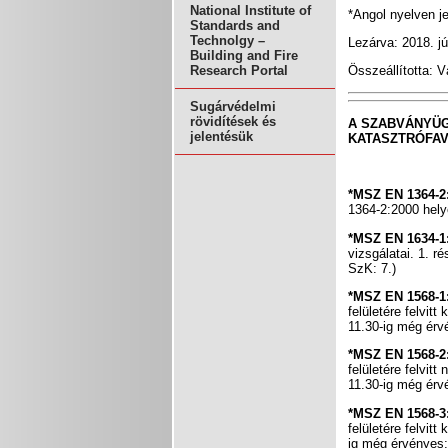
National Institute of
*Angol nyelven j
Standards and
Technolgy –
Lezárva: 2018. jú
Building and Fire
Research Portal
Összeállította: 
Sugárvédelmi
rövidítések és
A SZABVÁNYÜG
jelentésük
KATASZTRÓFAV
*MSZ EN 1364-2
1364-2:2000 helye
*MSZ EN 1634-1
vizsgálatai. 1. r
SzK: 7.)
*MSZ EN 1568-1
felületére felvi
11.30-ig még érv
*MSZ EN 1568-2
felületére felvi
11.30-ig még érv
*MSZ EN 1568-3
felületére felvi
ig még érvényes;