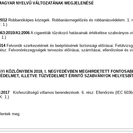
MAGYAR NYELVŰ VÁLTOZATÁNAK MEGJELENÉSE
2012
Robbanóképes közegek. Robbanásmegelőzés és robbanásvédelem. 1. ré
 1.)
63:2010/A1:2006
A cigaretták tűzokozó hatásainak értékelése szabványos vi
 1.)
014
Felvonók szerkezetének és beépítésének biztonsági előírásai. Felülvizsg
rész: Felvonórészegységek tervezési előírásai, számításai, ellenőrzései és v
YI KÖZLÖNYBEN 2018. I. NEGYEDÉVBEN MEGHIRDETETT FONTOSAB
ÉDELMET, ILLETVE TŰZVÉDELMET ÉRINTŐ SZABVÁNYOK HELYESBÍ
:2017
Kisfeszültségű villamos berendezések. 6. rész: Ellenőrzés (IEC 6036
K: 1.)
elentek meg.