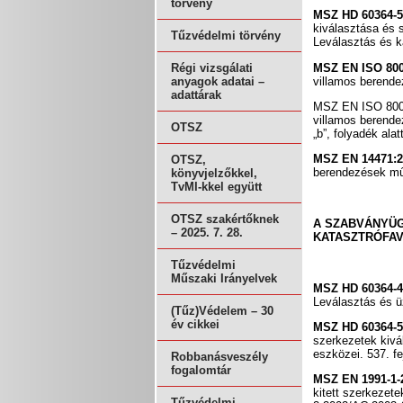
törvény
MSZ HD 60364-5
kiválasztása és s
Tűzvédelmi törvény
Leválasztás és k
MSZ EN ISO 800
Régi vizsgálati
villamos berend
anyagok adatai –
adattárak
MSZ EN ISO 8007
villamos berende
OTSZ
„b”, folyadék alat
MSZ EN 14471:2
OTSZ,
berendezések mű
könyvjelzőkkel,
TvMI-kkel együtt
OTSZ szakértőknek
A SZABVÁNYÜG
– 2025. 7. 28.
KATASZTRÓFAV
Tűzvédelmi
Műszaki Irányelvek
MSZ HD 60364-4
Leválasztás és ü
(Tűz)Védelem – 30
év cikkei
MSZ HD 60364-5
szerkezetek kivá
eszközei. 537. f
Robbanásveszély
fogalomtár
MSZ EN 1991-1-
kitett szerkezet
Tűzvédelmi