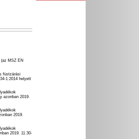
ek (az MSZ EN
s füstzárási
634-1:2014 helyett
olyadékok
ly azonban 2019.
olyadékok
azonban 2019.
olyadékok
onban 2019. 11.30-