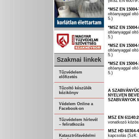
(MSZ EN 60079-1
*MSZ EN 15004-
oltóanyaggal olt
5.)
*MSZ EN 15004-
oltóanyaggal olt
5.)
*MSZ EN 15004-
oltóanyaggal olt
5.)
Szakmai linkek
*MSZ EN 15004-
oltóanyaggal olt
Tűzvédelem
5.)
előfizetés
Tűzoltó készülék
A SZABVÁNYÜG
kézikönyv
NYELVEN BEVE
SZABVÁNYOK 
Védelem Online a
Facebook-on
MSZ EN 61140:2
Tűzvédelem hírlevél
vonatkozó közös
– feliratkozás
MSZ HD 60364-4
kapcsolás (SzK: 
Katasztrófavédelmi