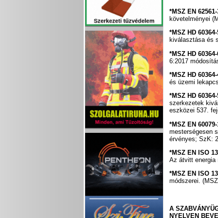
*MSZ EN 62561-
követelményei (M
*MSZ HD 60364-
kiválasztása és 
*MSZ HD 60364-
6:2017 módosítás
*MSZ HD 60364-4
és üzemi lekapc
*MSZ HD 60364-
szerkezetek kivá
eszközei 537. fe
*MSZ EN 60079-
mesterségesen sz
érvényes; SzK: 2
*MSZ EN ISO 13
Az átvitt energi
*MSZ EN ISO 13
módszerei. (MSZ 
A SZABVÁNYÜG
NYELVEN BEVE