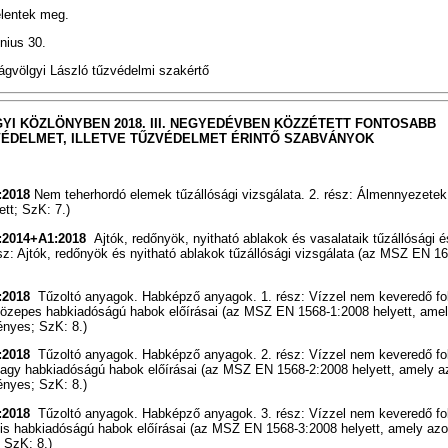
elentek meg.
nius 30.
Vágvölgyi László tűzvédelmi szakértő
YI KÖZLÖNYBEN 2018. III. NEGYEDÉVBEN KÖZZÉTETT FONTOSABB
ÉDELMET, ILLETVE TŰZVÉDELMET ÉRINTŐ SZABVÁNYOK
:2018
Nem teherhordó elemek tűzállósági vizsgálata. 2. rész: Álmennyezet
tt; SzK: 7.)
:2014+A1:2018
Ajtók, redőnyök, nyitható ablakok és vasalataik tűzállósági é
ész: Ajtók, redőnyök és nyitható ablakok tűzállósági vizsgálata (az MSZ EN 1
:2018
Tűzoltó anyagok. Habképző anyagok. 1. rész: Vízzel nem keveredő f
tt közepes habkiadóságú habok előírásai (az MSZ EN 1568-1:2008 helyett, ame
ényes; SzK: 8.)
:2018
Tűzoltó anyagok. Habképző anyagok. 2. rész: Vízzel nem keveredő f
tt nagy habkiadóságú habok előírásai (az MSZ EN 1568-2:2008 helyett, amely 
ényes; SzK: 8.)
:2018
Tűzoltó anyagok. Habképző anyagok. 3. rész: Vízzel nem keveredő f
tt kis habkiadóságú habok előírásai (az MSZ EN 1568-3:2008 helyett, amely az
 SzK: 8.)