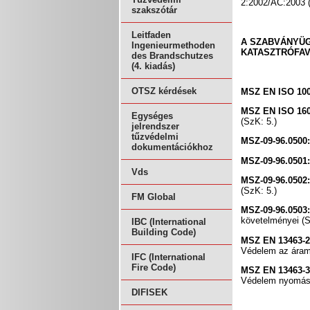
2:2002/AC:2003 
szakszótár
Leitfaden
A SZABVÁNYÜG
Ingenieurmethoden
KATASZTRÓFAV
des Brandschutzes
(4. kiadás)
OTSZ kérdések
MSZ EN ISO 10
MSZ EN ISO 16
Egységes
(SzK: 5.)
jelrendszer
tűzvédelmi
MSZ-09-96.0500
dokumentációkhoz
MSZ-09-96.0501
Vds
MSZ-09-96.0502
(SzK: 5.)
FM Global
MSZ-09-96.0503
követelményei (S
IBC (International
Building Code)
MSZ EN 13463-2
Védelem az áramlá
IFC (International
Fire Code)
MSZ EN 13463-3
Védelem nyomásál
DIFISEK