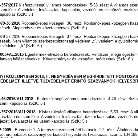
-357:2017
Kisfeszültségű villamos berendezések. 5-53. rész: A villamos sze
zerelése. A védelem, leválasztás, kapcsolás, vezérlés és ellenőrzés eszközei
apcsolás (SzK: 5.)
79-36:2016
Robbanóképes közegek. 36. rész: Robbanóképes közegben hasz
ezések. Alapmódszer és követelmények (SzK: 6.)
9-37:2016 Robbanóképes közegek. 37. rész: Robbanóképes közegben hasz
zések. Nem villamos szerkezetbiztonsági védelem „c”, védelem a gyújtóforrás
ti védelem, „k” (SzK: 6.)
003+A1:2015
Égéstermék-elvezető berendezések. Rendszer jellegű égéster
anyag béléscsövekkel. Követelmények és vizsgálati módszerek (SzK: 6.)
YI KÖZLÖNYBEN 2018. II. NEGYEDÉVBEN MEGHIRDETETT FONTOSA
ÉDELMET, ILLETVE TŰZVÉDELMET ÉRINTŐ SZABVÁNYOK HELYESBÍ
-46:2016/A11:2018
Kisfeszültségű villamos berendezések. 4-46. rész: Bizt
zemi kapcsolás (SzK: 5.)
-357:2016/A11:2018
Kisfeszültségű villamos berendezések. 5-53. rész: A vi
lasztása és szerelése. A védelem, leválasztás, üzemi kapcsolás, vezérlés és
ejezet: Leválasztás és üzemi kapcsolás (SzK: 5.)
2:2005
Eurocode 1: A tartószerkezeteket érő hatások. 1-2. rész: Általános h
eket érő hatások szabványhoz kiadott helyesbítés hivatkozási száma: EN 199