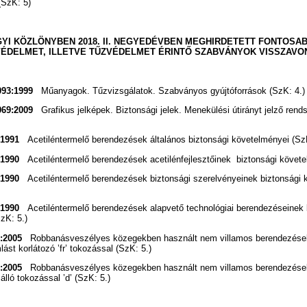
(SzK: 5)
YI KÖZLÖNYBEN 2018. II. NEGYEDÉVBEN MEGHIRDETETT FONTOSA
ÉDELMET, ILLETVE TŰZVÉDELMET ÉRINTŐ SZABVÁNYOK VISSZAVO
093:1999
Műanyagok. Tűzvizsgálatok. Szabványos gyújtóforrások (SzK: 4.)
069:2009
Grafikus jelképek. Biztonsági jelek. Menekülési útirányt jelző re
:1991
Acetiléntermelő berendezések általános biztonsági követelményei (SzK
:1990
Acetiléntermelő berendezések acetilénfejlesztőinek biztonsági követe
:1990
Acetiléntermelő berendezések biztonsági szerelvényeinek biztonsági 
:1990
Acetiléntermelő berendezések alapvető technológiai berendezéseinek 
zK: 5.)
:2005
Robbanásveszélyes közegekben használt nem villamos berendezések.
st korlátozó ’fr’ tokozással (SzK: 5.)
:2005
Robbanásveszélyes közegekben használt nem villamos berendezések.
ló tokozással ’d’ (SzK: 5.)