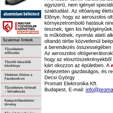
egyszerű, nem igényel speciá
szaktudást. Az oltóanyag élet
Előnye, hogy az aeroszolos o
környezetromboló hatásuk nin
tesznek, igen kis helyigényűek
is működnek, nyomás alatti al
Szakmai linkek
oltandó térbe közvetlenül beép
a berendezés összességében 
Tűzvédelem
Az aeroszolos oltógenerátoro
előfizetés
hogy az elosztószekrényekből 
Tűzoltó készülék
kárt okozzon az épületben. A
kézikönyv
kifejezetten gazdaságos, és r
Védelem Online a
Decsi György
Facebook-on
Promatt Elektronika Kft.
Tűzvédelem hírlevél
Budapest, E-mail:
info@proma
– feliratkozás
Katasztrófavédelmi
törvény