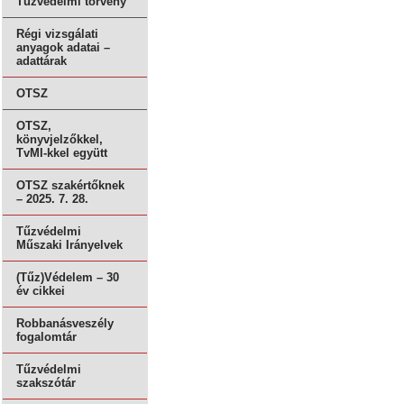
Tűzvédelmi törvény
Régi vizsgálati
anyagok adatai –
adattárak
OTSZ
OTSZ,
könyvjelzőkkel,
TvMI-kkel együtt
OTSZ szakértőknek
– 2025. 7. 28.
Tűzvédelmi
Műszaki Irányelvek
(Tűz)Védelem – 30
év cikkei
Robbanásveszély
fogalomtár
Tűzvédelmi
szakszótár