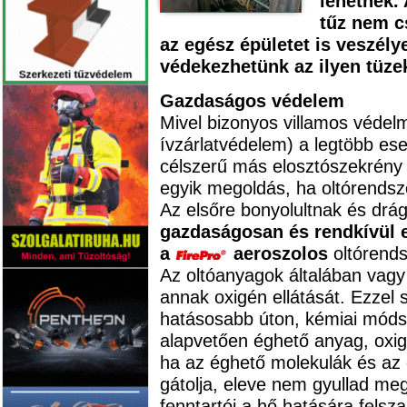
lehetnek.
tűz nem c
az egész épületet is veszély
védekezhetünk az ilyen tüze
Gazdaságos védelem
Mivel bizonyos villamos védel
ívzárlatvédelem) a legtöbb es
célszerű más elosztószekrény 
egyik megoldás, ha oltórendsz
Az elsőre bonyolultnak és dr
gazdaságosan és rendkívül e
a
aeroszolos
oltórends
Az oltóanyagok általában vagy 
annak oxigén ellátását. Ezze
hatásosabb úton, kémiai módsz
alapvetően éghető anyag, oxi
ha az éghető molekulák és az 
gátolja, eleve nem gyullad meg
fenntartói a hő hatására felsza