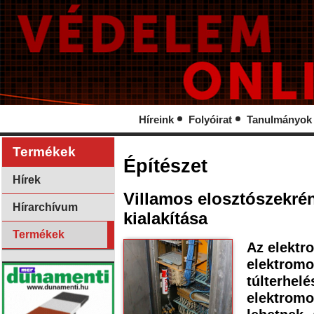
Híreink
Folyóirat
Tanulmányok
Termékek
Építészet
Hírek
Villamos elosztószekré
Hírarchívum
kialakítása
Termékek
Az elektr
elektromo
túlterhelé
elektromo