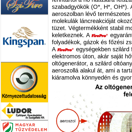
szabadgyökök (O*, H*, OH*). 
aeroszolban lévő természetes 
molekulák láncreakcióját okozó
tüzet. Végtermékként stabil mo
keletkeznek. A
egyaránt 
folyadékok, gázok és főzési zsi
A
egységekben szilárd 
elektromos úton, akár saját hő
oltógenerátor, a szilárd oltóa
aeroszollá alakul át, ami a tar
kiáramolva könnyedén és gyorsa