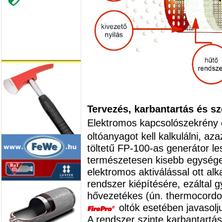
Tervezés, karbantartás és sz
Elektromos kapcsolószekrény
oltóanyagot kell kalkulálni, az
töltetű FP-100-as generátor l
természetesen kisebb egységek
elektromos aktiválással ott al
rendszer kiépítésére, ezáltal 
hővezetékes (ún. thermocordos)
oltók esetében javasolj
A rendszer szinte karbantartá