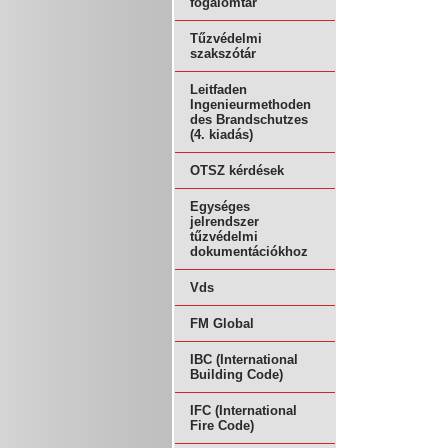
fogalomtár
Tűzvédelmi
szakszótár
Leitfaden
Ingenieurmethoden
des Brandschutzes
(4. kiadás)
OTSZ kérdések
Egységes
jelrendszer
tűzvédelmi
dokumentációkhoz
Vds
FM Global
IBC (International
Building Code)
IFC (International
Fire Code)