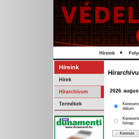
Híreink
Foly
Híreink
Hírarchív
Hírek
2026. augus
Hírarchívum
Termékek
Keresen
dátum:
Keresen
hónap: