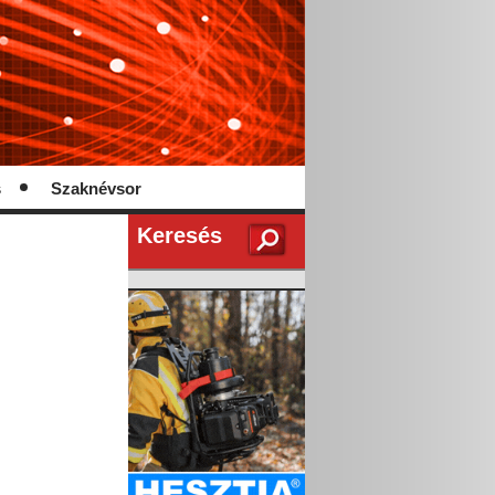
s
Szaknévsor
Keresés