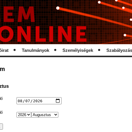
óirat
Tanulmányok
Személyiségek
Szabályozá
um
ztus
dő
dő