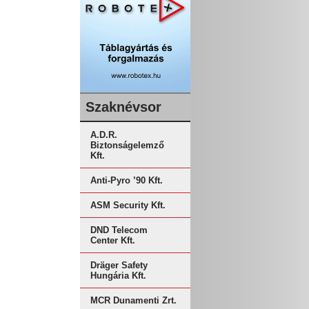
Szaknévsor
A.D.R.
Biztonságelemző
Kft.
Anti-Pyro ’90 Kft.
ASM Security Kft.
DND Telecom
Center Kft.
Dräger Safety
Hungária Kft.
MCR Dunamenti Zrt.