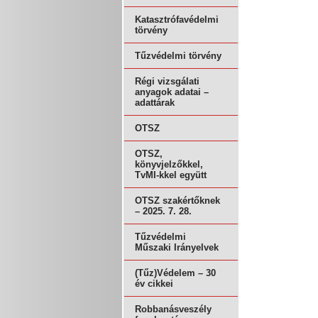
Katasztrófavédelmi
törvény
Tűzvédelmi törvény
Régi vizsgálati
anyagok adatai –
adattárak
OTSZ
OTSZ,
könyvjelzőkkel,
TvMI-kkel együtt
OTSZ szakértőknek
– 2025. 7. 28.
Tűzvédelmi
Műszaki Irányelvek
(Tűz)Védelem – 30
év cikkei
Robbanásveszély