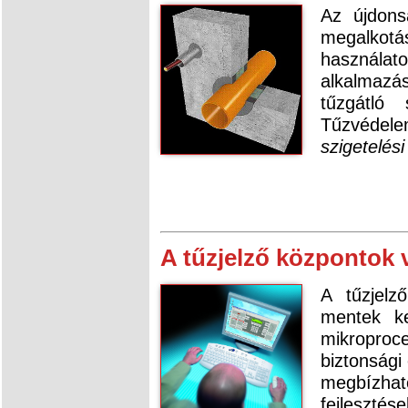
Az újdons
megalkotás
használat
alkalmazá
tűzgátló
Tűzvéde
szigetelési
A tűzjelző központok 
A tűzjelz
mentek k
mikroproc
biztonsági
megbízha
fejleszt