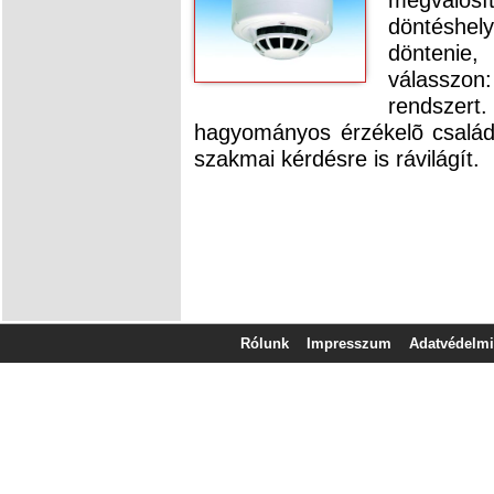
döntéshely
döntenie
válasszon:
rendszert.
hagyományos érzékelõ csalá
szakmai kérdésre is rávilágít.
Rólunk
Impresszum
Adatvédelmi 