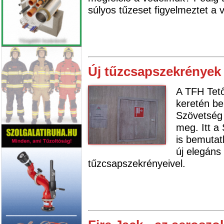
súlyos tűzeset figyelmeztet a 
Új tűzcsapszekrények 
A TFH Tető
keretén b
Szövetség t
meg. Itt a
is bemutat
új elegáns
tűzcsapszekrényeivel.