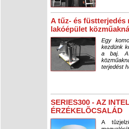
A tűz- és füstterjedé
lakóépület közműakn
Egy komo
kezdünk ko
a baj. A
közműaknái
terjedést 
SERIES300 - AZ IN
ÉRZÉKELÕCSALÁD
A tûzjel
megvalós