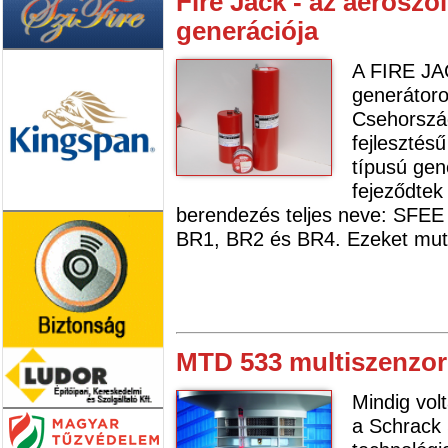
Fire Jack - az aeroszo
generációja
A FIRE JAC
generátoro
Csehország
fejlesztés
típusú gen
fejeződtek 
berendezés teljes neve: SFEE 
BR1, BR2 és BR4. Ezeket muta
MTD 533 multiszenzor
Mindig volt
a Schrack