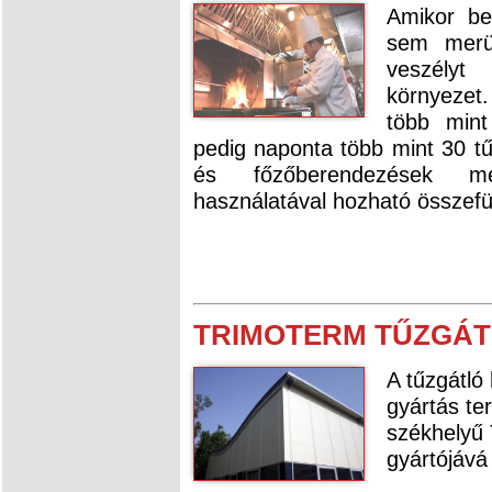
Amikor be
sem merü
veszélyt
környezet
több mint
pedig naponta több mint 30 t
és főzőberendezések me
használatával hozható összef
TRIMOTERM TŰZGÁT
A tűzgátló
gyártás te
székhelyű 
gyártójává