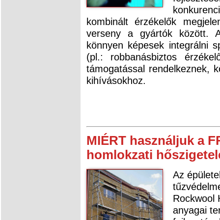
konkurenc
kombinált érzékelők megjele
verseny a gyártók között. A
könnyen képesek integrálni sp
(pl.: robbanásbiztos érzékel
támogatással rendelkeznek, 
kihívásokhoz.
MIÉRT használjuk a
homlokzati hőszigetel
Az épülete
tűzvédelme
Rockwool H
anyagai te