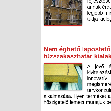
fejlesztés
annak érde
legjobb m
tudja kielé
Nem éghető lapostető 
tűzszakaszhatár kialak
A jövő é
kivitelezé
innovat
megisme
tervkon
alkalmazása. Ilyen terméket
hőszigetelő lemezt mutatjuk be