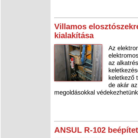
Villamos elosztószek
kialakítása
Az elektro
elektromos
az alkatré
keletkezés
keletkező 
de akár az
megoldásokkal védekezhetünk a
ANSUL R-102 beépítet