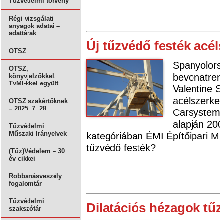
Tűzvédelmi törvény
Régi vizsgálati
anyagok adatai –
adattárak
Új tűzvédő festék acé
OTSZ
Spanyolor
OTSZ,
bevonatren
könyvjelzőkkel,
TvMI-kkel együtt
Valentine 
acélszerke
OTSZ szakértőknek
– 2025. 7. 28.
Carsystem
alapján 20
Tűzvédelmi
Műszaki Irányelvek
kategóriában ÉMI Építőipari Mű
tűzvédő festék?
(Tűz)Védelem – 30
év cikkei
Robbanásveszély
fogalomtár
Tűzvédelmi
Dilatációs hézagok tű
szakszótár