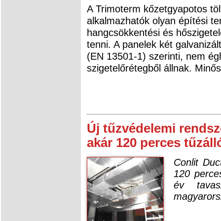
A Trimoterm kőzetgyapotos tölt
alkalmazhatók olyan építési te
hangcsökkentési és hőszigetel
tenni. A panelek két galvanizál
(EN 13501-1) szerinti, nem ég
szigetelőrétegből állnak. Minő
Új tűzvédelemi rendsz
akár 120 perces tűzáll
Conlit Duc
120 perces
év tava
magyarorsz