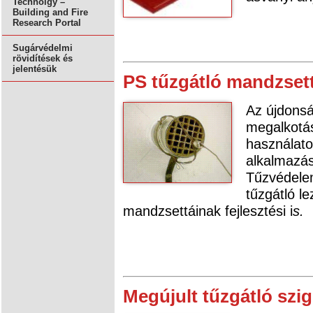
Technolgy –
Building and Fire
Research Portal
Sugárvédelmi
rövidítések és
jelentésük
PS tűzgátló mandzsett
Az újdonsá
megalkotás
használato
alkalmazás
Tűzvédele
tűzgátló l
mandzsettáinak fejlesztési i
s.
Megújult tűzgátló szig