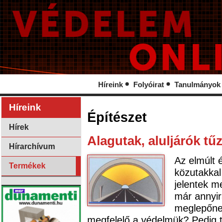
Híreink
Folyóirat
Tanulmányok
Híreink
Építészet
Hírek
Alagutak, aluljárók tű
Hírarchívum
Az elmúlt é
Termékek
közutakkal
jelentek m
már annyir
meglepőne
megfelelő a védelmük? Pedig tö