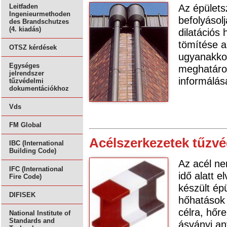
Az épülets
Leitfaden
Ingenieurmethoden
befolyásolj
des Brandschutzes
(4. kiadás)
dilatációs
tömítése a
OTSZ kérdések
ugyanakkor
Egységes
meghatároz
jelrendszer
informálásá
tűzvédelmi
dokumentációkhoz
Vds
FM Global
Acélszerkezetek tűzv
IBC (International
Building Code)
Az acél ne
IFC (International
idő alatt e
Fire Code)
készült ép
DIFISEK
hőhatások 
célra, hőr
National Institute of
Standards and
ásványi an