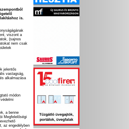
 szempontból
igetelő
lakításhoz is.
konyságágának
ent, viszont a
atok, (sajnos
latokat nem csak
pületek
k jelentős
lis vastagság,
lés alkalmazása
ugtató módon
zvédelmi
ek, a benne
ói Megfelelőségi
nevezhető
at, az engedélyben