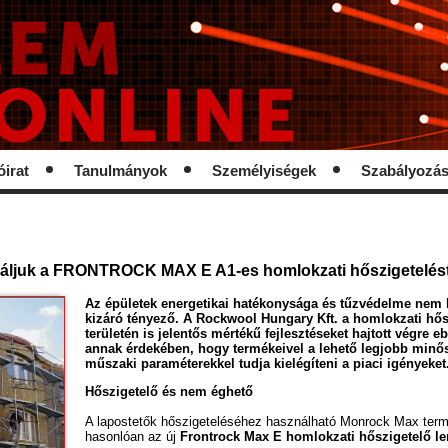
óirat
Tanulmányok
Személyiségek
Szabályozá
áljuk a FRONTROCK MAX E A1-es homlokzati hőszigetelés
Az épületek energetikai hatékonysága és tűzvédelme nem 
kizáró tényező. A Rockwool Hungary Kft. a homlokzati hős
területén is jelentős mértékű fejlesztéseket hajtott végre 
annak érdekében, hogy termékeivel a lehető legjobb minő
műszaki paraméterekkel tudja kielégíteni a piaci igényeket
Hőszigetelő és nem éghető
A lapostetők hőszigeteléséhez használható Monrock Max ter
hasonlóan az új
Frontrock Max E homlokzati hőszigetelő l