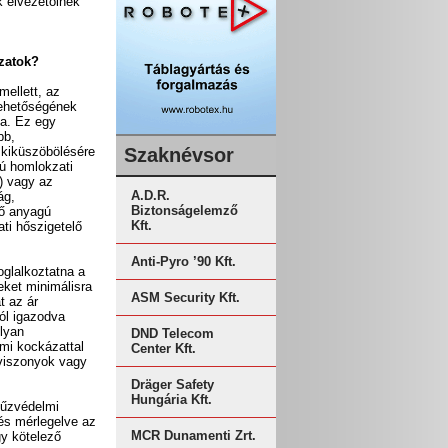
 elvezetőinek
ázatok?
mellett, az
lehetőségének
sa. Ez egy
bb,
 kiküszöbölésére
Szaknévsor
ú homlokzati
) vagy az
A.D.R.
ág,
Biztonságelemző
tő anyagú
Kft.
ti hőszigetelő
Anti-Pyro ’90 Kft.
oglalkoztatna a
eket minimálisra
ASM Security Kft.
t az ár
ól igazodva
olyan
DND Telecom
mi kockázattal
Center Kft.
 viszonyok vagy
Dräger Safety
Hungária Kft.
tűzvédelmi
és mérlegelve az
MCR Dunamenti Zrt.
gy kötelező