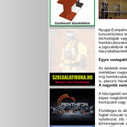
Nyugat-Európáho
korszerűsítése te
technológiák vag
homlokzattüzekre
a jogszabályok al
használatbavételk
Egyre vastagabb
Az épületek ener
mértékben megnö
míg homlokzatok
is, passzív háza
A nagyobb vasta
A hőszigetelő re
képes megkülönbö
kockázatot vagy
Elsődleges és ál
foglalt műszaki 
nyilatkozat, stb
biztonságosnak a