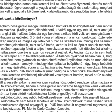
körülmények együttes jelenléte növeli a kockázatot!
ok kidolgozása során csökkenteni kell az életet veszélyeztető jelentős mérték
kibocsátó, égve csepegő anyagok alkalmazhatóságát és szakmailag, megfont
lni kell a speciális körülmények kialakulásának, összeadódásának a lehetős
nek ezek a körülmények?
éghető hőszigetelő maggal rendelkező homlokzati hőszigetelések nem rendsz
almazása. (Utólag nem ellenőrizhető, kívülről ugyan úgy néz ki, mint amit jól
 angliai tűz halálos áldozata egy kerekes székes férfi volt, aki mozgásában k
lhagyni az épületet. (Történt volna e haláleset ha nincs homlokzati tűzterjedé
özép magas és magas épületeknél huzat és szélhatással mindig kell számolni
melten jelentkezik, mint szívó hatás, azért is kell az épület sarkok mentén,
 épületmagasság felett a teljes homlokzaton megerősített dűbelezést alkal
nyílászárók cseréje is számos veszélyt rejthet. Az Angliai tűz során sem tud
ók szerepét a tűz továbbterjedésében. Általános gyakorlat hazánkban is, hog
kcseréjénél nem gyártanak minden eltérő méretű nyíláshoz más és más ablak
t alkalmaznak - amelyik mindegyikbe nyílásba beépíthető - úgy, hogy beépít
i, ami egy épülettűz során a tűz hatására ég. Amennyiben a homlokzati hőszig
 és a kitöltő PUR habra rátakar (már pedig ha a hőtechnikai követelményeke
k csökkentése érdekében) tűzvédelmi veszélyeket hordoz, mivel a tűz akadály
szigetelő anyaghoz.
ll a veszély akkor is amikor igen vastag hőszigetelő rendszer alkalmazása e
 falszerkezetben, hanem a hőszigetelő rendszerbe beágyazva kerül kialakítá
ek a beépítési módok nem felelnek meg a homlokzati tűzterjedés vizsgálatba
ért az ilyen eltérő kialakításokra külön engedélyt kell beszerezni!
legkülönbözőbb anyagból, felületkezeléssel, sok esetben hőszigetelt házzal,
lt redőnytokok sem teszik lehetővé az ablak szemöldökök minősítésben szere
homlokzaton éghető anyagból, pl. PUR hab készült nagyméretű tagozatok, d
 is kockázatos. Pl. Monte Carlo Casino tűzesete.