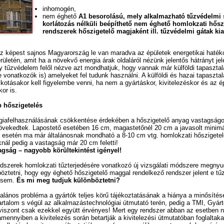
inhomogén,
nem éghető
A1 besorolású, mely alkalmazható tűzvédelmi
korlátozás nélküli beépíthető nem éghető homlokzati hősz
rendszerek hőszigetelő magjaként ill. tűzvédelmi gátak kia
z képest sajnos Magyarország le van maradva az épületek energetikai haté
rületén, amit ha a növekvő energia árak oldaláról nézünk jelentős hátrányt jel
y tűzvédelem felől nézve azt mondhatjuk, hogy vannak már külföldi tapasztal
 vonatkozók is) amelyeket fel tudunk használni. A külföldi és hazai tapaszta
kotásakor kell figyelembe venni, ha nem a gyártáskor, kivitelezéskor és az é
or is.
 hőszigetelés
giafelhasználásának csökkentése érdekében a hőszigetelő anyag vastagságo
vekedtek. Lapostető esetében 16 cm, magastetőnél 20 cm a javasolt minimá
 esetén ma már általánosnak mondható a 8-10 cm vtg. homlokzati hőszigete
knál pedig a vastagság már 20 cm feletti!
gság – nagyobb körültekintést igényel!
ndszerek homlokzati tűzterjedésére vonatkozó új vizsgálati módszere megny
ztetni, hogy egy éghető hőszigetelő maggal rendelkező rendszer jelent e tű
 sem.
És mi meg tudjuk különböztetni?
talános probléma a gyártók teljes körű tájékoztatásának a hiánya a minősítés
tartalom s végül az alkalmazástechnológiai útmutató terén, pedig a TMI, Gyárt
. viszont csak ezekkel együtt érvényes! Mert egy rendszer abban az esetben 
mennyiben a kivitelezés során betartják a kivitelezési útmutatóban foglaltak