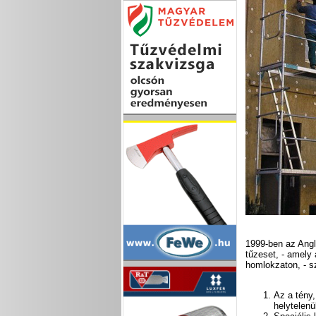
1999-ben az Angli
tűzeset, - amely 
homlokzaton, - s
Az a tény
helytelenü