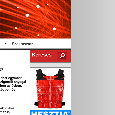
s
Szaknévsor
Keresés
t?
lehet egymást
zigetelő anyagai
ebben az évben,
ségben és
.
mékünkhöz
emez
is