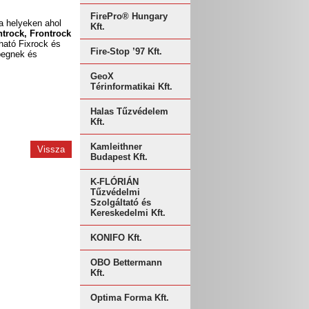
FirePro® Hungary
a helyeken ahol
Kft.
ntrock, Frontrock
ható Fixrock és
Fire-Stop ’97 Kft.
pegnek és
GeoX
Térinformatikai Kft.
Halas Tűzvédelem
Kft.
Kamleithner
Vissza
Budapest Kft.
K-FLÓRIÁN
Tűzvédelmi
Szolgáltató és
Kereskedelmi Kft.
KONIFO Kft.
OBO Bettermann
Kft.
Optima Forma Kft.