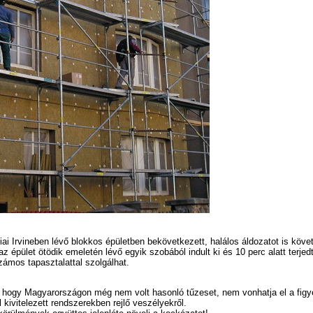
ai Irvineben lévő blokkos épületben bekövetkezett, halálos áldozatot is köve
az épület ötödik emeletén lévő egyik szobából indult ki és 10 perc alatt terjed
zámos tapasztalattal szolgálhat.
, hogy Magyarországon még nem volt hasonló tűzeset, nem vonhatja el a fig
l kivitelezett rendszerekben rejlő veszélyekről.