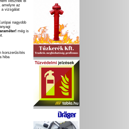
 nem vesznek el
, amelyre az
 a vizsgálat
Európai nagyobb
 anyagi
paraméter!
még is
t.
n korszerűsítés
a hiba