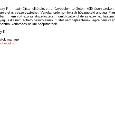
ry Kft. maximálisan elkötelezett a tűzvédelem területén, különösen azokon 
réletet is veszélyeztethet. Vakolathordó homlokzati hőszigetelő anyagai
Fro
bár itt nem volt szó az átszellőztetett homlokzatokról de az ezekhez használ
agi is A1 nem éghető besorolásúak, füstöt nem fejlesztenek, égve nem cse
ontból korlátozás nélkül beépíthetőek.
y Kft.
atok manager
ockwool.hu