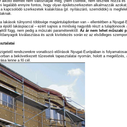
r alkotó elemeit nem változtatják meg, (nem cserélik, nem tesznek hozzá és
mi legalább ennyire fontos, hogy olyan épületszerkezeten alkalmazzák azokat
a kapcsolódó szerkezetek kialakítása (pl. nyílászáró, szemöldök) is megfelel
ttaknak.
a lakások túlnyomó többsége magántulajdonban van – ellentétben a Nyugat-
ra épülő lakáspiaccal – ezért sajnos a minőség nagyobb részt a tulajdonosok
gétől függ, nem pedig a műszaki paraméterektől.
Az ár nem lehet műszaki 
tőanyagok kiválasztása és azok kivitelezés során ez az elsődleges szempon
sztalatai
zigetelő rendszerekre vonatkozó előírások Nyugat-Európában is folyamatosa
ősorban a bekövetkezett tűzesetek tapasztalatai nyomán, holott a megelőzés, 
ása lenne a fő cél.