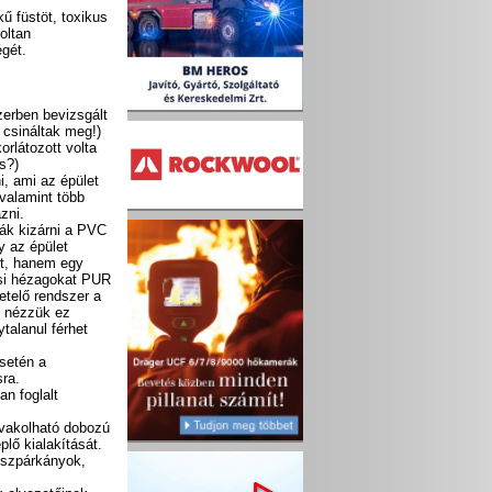
ű füstöt, toxikus
oltan
égét.
erben bevizsgált
 csináltak meg!)
orlátozott volta
s?)
, ami az épület
 valamint több
mazni.
ták kizárni a PVC
y az épület
ot, hanem egy
ési hézagokat PUR
etelő rendszer a
t nézzük ez
talanul férhet
setén a
sra.
n foglalt
 vakolható dobozú
plő kialakítását.
íszpárkányok,