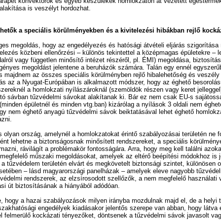
arapet konvektorok és egyéb készülékek homlokzaton át vezetett égéstermék
alakítása is veszélyt hordozhat.
hetők a speciális körülményekben és a kivitelezési hibákban rejlő kock
ges megoldás, hogy az engedélyezés és hatósági átvételi eljárás szigorítása 
telezés közbeni ellenőrzési – különös tekintettel a középmagas épületekre – 
alról vagy független minősítő intézet részéről, pl. ÉMI) megoldása, biztosítá
igényes megoldást jelentene a beruházók számára. Talán egy ennél egyszerű
és majdnem az összes speciális körülményben rejlő hibalehetőség és veszély
s az a Nyugat-Európában is alkalmazott módszer, hogy az éghető besorolás
szereknél a homlokzati nyílászároknál (szemöldök részen vagy keret jelleggel
utó sávban tűzvédelmi sávokat alakítanak ki. Bár ez nem csak EU-s sajátoss
minden épületnél és minden vtg.ban) kizárólag a nyílások 3 oldali nem éghe
gy nem éghető anyagú tűzvédelmi sávok beiktatásával lehet éghető homlokza
mazni.
s olyan ország, amelynél a homlokzatokat érintő szabályozásai területén ne f
ént lehetne a biztonságosnak minősített rendszereket, a speciális körülmény
azni, rávilágít a problémakör fontosságára. Arra, hogy meg kell találni azoka
 megfelelő műszaki megoldásokat, amelyek az eltérő beépítési módokhoz is j
k a tűzvédelem területén elvárt és megkövetelt biztonsági szintet, különösen 
setében – lásd magyarországi panelházak – amelyek eleve nagyobb tűzvédel
t védelmi rendszerek, az elzsírosodott szellőzők, a nem megfelelő használati
ási út biztosításának a hiányából adódóan.
e, hogy a hazai szabályozások milyen irányba mozdulnak majd el, de a helyi 
zakhatósági engedélyek kiadásakor jelentős szerepe van abban, hogy látva 
l felmerülő kockázati tényezőket, döntsenek a tűzvédelmi sávok javasolt va