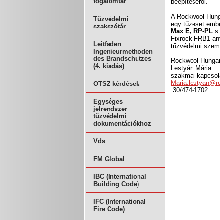
fogalomtár
beépítéséről.
A Rockwool Hunga
Tűzvédelmi
egy tűzeset embe
szakszótár
Max E, RP-PL
s 
Fixrock FRB1 any
Leitfaden
tűzvédelmi szemp
Ingenieurmethoden
des Brandschutzes
Rockwool Hungar
(4. kiadás)
Lestyán Mária
szakmai kapcsol
Maria.lestyan@r
OTSZ kérdések
30/474-1702
Egységes
jelrendszer
tűzvédelmi
dokumentációkhoz
Vds
FM Global
IBC (International
Building Code)
IFC (International
Fire Code)