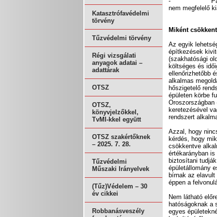
-
P
nem megfelelő ki
Katasztrófavédelmi
törvény
Miként csökkent
Tűzvédelmi törvény
Az egyik lehetsé
építkezések kivi
Régi vizsgálati
(szakhatósági old
anyagok adatai –
költséges és idő
adattárak
ellenőrizhetőbb 
alkalmas megoldá
OTSZ
hőszigetelő rend
épületen körbe f
Oroszországban (
OTSZ,
keretezésével va
könyvjelzőkkel,
rendszert alkal
TvMI-kkel együtt
Azzal, hogy ninc
OTSZ szakértőknek
kérdés, hogy mik
– 2025. 7. 28.
csökkentve alkalm
értékarányban is
biztosítani tudjá
Tűzvédelmi
épületállomány e
Műszaki Irányelvek
bírnak az elavul
éppen a felvonul
(Tűz)Védelem – 30
év cikkei
Nem látható előr
hatóságoknak a s
Robbanásveszély
egyes épületekné