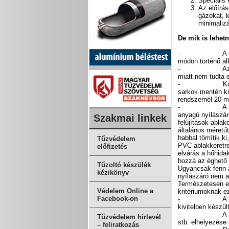
Speciális 
Az előírás
gázokat, 
minimalizá
De mik is lehet
-
A 
módon történő alk
-
Az
miatt nem tudta e
-
K
sarkok mentén kie
rendszernél 20 m
-
A 
anyagú nyílászár
Szakmai linkek
felújítások abla
általános méretű
habbal tömítik k
Tűzvédelem
PVC ablakkeretre
előfizetés
elvárás a hőhida
hozzá az éghető 
Tűzoltó készülék
Ugyancsak fenn á
kézikönyv
nyílászáró nem a
Természetesen ez
Védelem Online a
kritériumoknak ez
Facebook-on
-
A 
kivitelben készü
-
A 
Tűzvédelem hírlevél
stb. elhelyezése
– feliratkozás