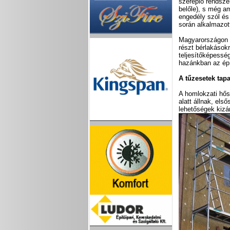
szereplő rendsze
belőle), s még a
engedély szól és 
során alkalmazo
Magyarországon 
részt bérlakások
teljesítőképessé
hazánkban az épí
A tűzesetek tapa
A homlokzati hős
alatt állnak, els
lehetőségek kizár