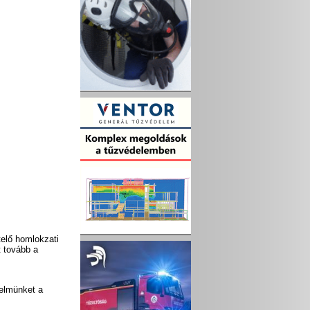
telő homlokzati
t tovább a
yelmünket a