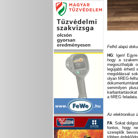
Felhő alapú doku
HG
: Igen! Egyre
hogy a szakemb
megoszthatják o
legújabb érhető 
megoldással sok
olyan fiREG-felha
dokumentumtárat
semmilyen plus
karbantartásokat
a fiREG feladata
Az elektronikus 
FA
: Sokat dolgo
fontos, hogy ne
szereplők bevon
többen érdeklődn