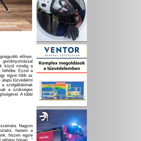
egnagyobb előnye,
és gombnyomással
ek közül mindig a
a felhőbe. Ezzel a
ogy egyre több az
ő alapú tűzvédelmi
a szolgáltatónak
Csak a szükséges
ítségével. A többi
ő számára. Nagyon
oztatni, hanem a
unk, hiszen egyre
ell néhány hónap…”