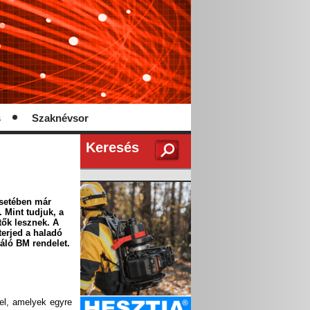
s
Szaknévsor
Keresés
esetében már
 Mint tudjuk, a
tők lesznek. A
terjed a haladó
áló BM rendelet.
kel, amelyek egyre