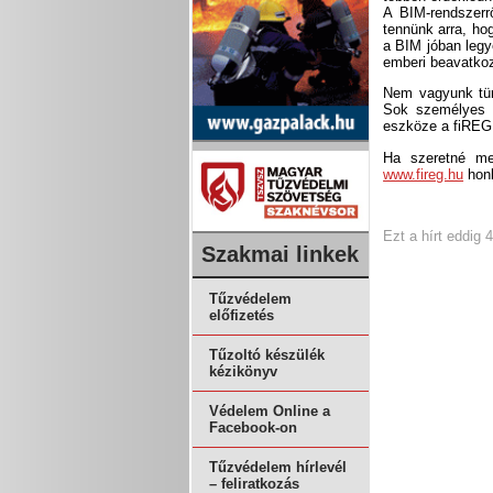
A BIM-rendszerr
tennünk arra, ho
a BIM jóban legy
emberi beavatkoz
Nem vagyunk tür
Sok személyes t
eszköze a fiREG
Ha szeretné meg
www.fireg.hu
hon
Ezt a hírt eddig 
Szakmai linkek
Tűzvédelem
előfizetés
Tűzoltó készülék
kézikönyv
Védelem Online a
Facebook-on
Tűzvédelem hírlevél
– feliratkozás