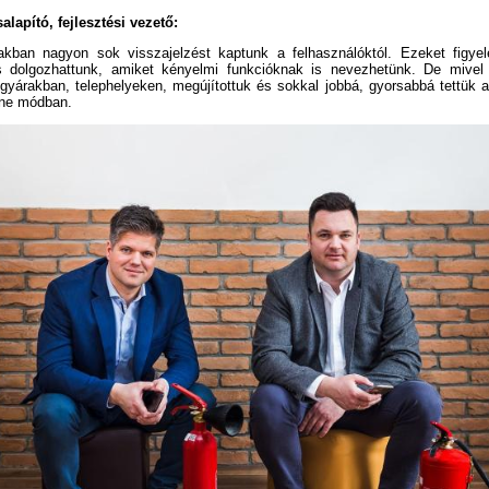
salapító, fejlesztési vezető:
akban nagyon sok visszajelzést kaptunk a felhasználóktól. Ezeket figy
is dolgozhattunk, amiket kényelmi funkcióknak is nevezhetünk. De mive
t gyárakban, telephelyeken, megújítottuk és sokkal jobbá, gyorsabbá tettük a
line módban.