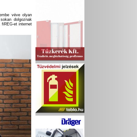
elembe véve olyan
l sokan dolgoznak
 fiREG-et internet