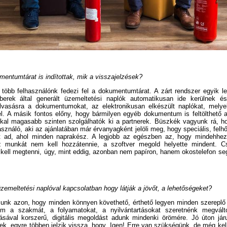
mentumtárat is indítottak, mik a visszajelzések?
 több felhasználónk fedezi fel a dokumentumtárat. A zárt rendszer egyik l
erek által generált üzemeltetési naplók automatikusan ide kerülnek 
lvasásra a dokumentumokat, az elektronikusan elkészült naplókat, mely
el. A másik fontos előny, hogy bármilyen egyéb dokumentum is feltölthető 
kal magasabb szinten szolgálhatók ki a partnerek. Büszkék vagyunk rá, h
sználó, aki az ajánlatában már érvanyagként jelöli meg, hogy speciális, felh
 ad, ahol minden naprakész. A legjobb az egészben az, hogy mindehhez 
z munkát nem kell hozzátennie, a szoftver megold helyette mindent. 
 kell megtenni, úgy, mint eddig, azonban nem papíron, hanem okostelefon seg
.
üzemeltetési naplóval kapcsolatban hogy látják a jövőt, a lehetőségeket?
zunk azon, hogy minden könnyen követhető, érthető legyen minden szerepl
m a szakmát, a folyamatokat, a nyilvántartásokat szeretnénk megvált
ásával korszerű, digitális megoldást adunk mindenki örömére. Jó úton jár
ek, egyre többen jelzik vissza, hogy „Igen! Erre van szükségünk, de még k