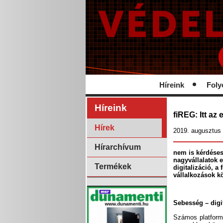
Híreink
Foly
Híreink
fiREG: Itt az
Hírek
2019. augusztus 
Hírarchívum
nem is kérdéses
nagyvállalatok 
Termékek
digitalizáció, 
vállalkozások k
Sebesség – digit
Számos platformo