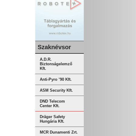
Szaknévsor
A.D.R.
Biztonságelemző
Kft.
Anti-Pyro ’90 Kft.
ASM Security Kft.
DND Telecom
Center Kft.
Dräger Safety
Hungária Kft.
MCR Dunamenti Zrt.