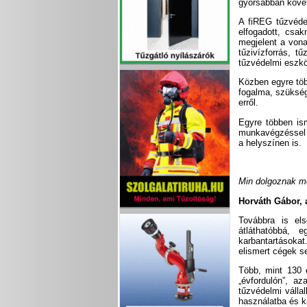
gyorsabban köve
A fiREG tűzvédel
elfogadott, csak
megjelent a vona
tűzivízforrás, t
tűzvédelmi eszk
Közben egyre töb
fogalma, szüksége
erről.
Egyre többen ism
munkavégzéssel 
a helyszínen is.
Min dolgoznak 
Horváth Gábor, 
Továbbra is els
átláthatóbbá, 
karbantartásokat
elismert cégek s
Több, mint 130 e
„évfordulón”, a
tűzvédelmi válla
használatba és k