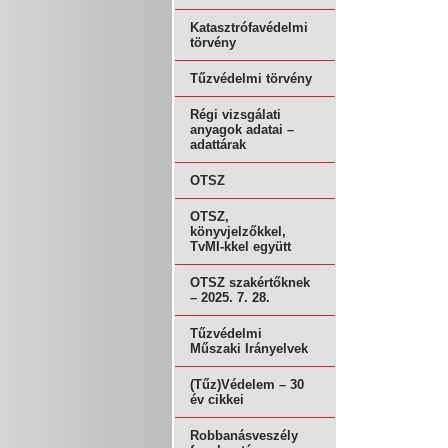
Katasztrófavédelmi
törvény
Tűzvédelmi törvény
Régi vizsgálati
anyagok adatai –
adattárak
OTSZ
OTSZ,
könyvjelzőkkel,
TvMI-kkel együtt
OTSZ szakértőknek
– 2025. 7. 28.
Tűzvédelmi
Műszaki Irányelvek
(Tűz)Védelem – 30
év cikkei
Robbanásveszély