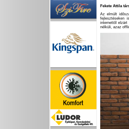
Fekete Attila tár
Az elmúlt idősz
fejlesztéseken 
internettől elzár
nélküli, azaz off