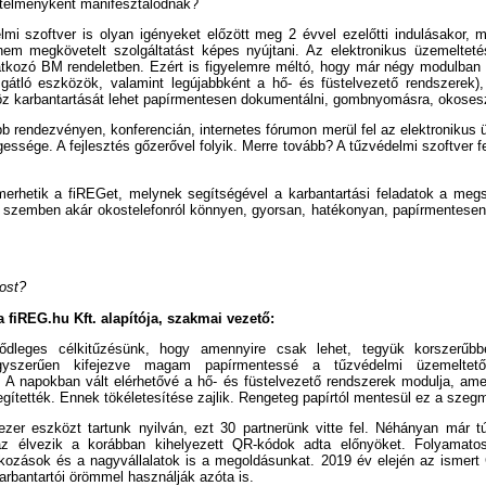
telményként manifesztálódnak?
mi szoftver is olyan igényeket előzött meg 2 évvel ezelőtti indulásakor, 
nem megkövetelt szolgáltatást képes nyújtani. Az elektronikus üzemeltetés
tkozó BM rendeletben. Ezért is figyelemre méltó, hogy már négy modulban (
űzgátló eszközök, valamint legújabbként a hő- és füstelvezető rendszerek),
öz karbantartását lehet papírmentesen dokumentálni, gombnyomásra, okose
b rendezvényen, konferencián, internetes fórumon merül fel az elektronikus 
ssége. A fejlesztés gőzerővel folyik. Merre tovább? A tűzvédelmi szoftver fe
erhetik a fiREGet, melynek segítségével a karbantartási feladatok a megs
szemben akár okostelefonról könnyen, gyorsan, hatékonyan, papírmentese
most?
a fiREG.hu Kft. alapítója, szakmai vezető:
ődleges célkitűzésünk, hogy amennyire csak lehet, tegyük korszerűbb
egyszerűen kifejezve magam papírmentessé a tűzvédelmi üzemeltetői
. A napokban vált elérhetővé a hő- és füstelvezető rendszerek modulja, ame
egítették. Ennek tökéletesítése zajlik. Rengeteg papírtól mentesül ez a szeg
zer eszközt tartunk nyilván, ezt 30 partnerünk vitte fel. Néhányan már t
zaz élvezik a korábban kihelyezett QR-kódok adta előnyöket. Folyamato
lkozások és a nagyvállalatok is a megoldásunkat. 2019 év elején az ismert
arbantartói örömmel használják azóta is.