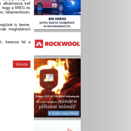
s alkalmassá kell
, hogy a fiREG és
ben, hibamentesen,
egítünk is benne.
ainak meghatározó
et, keresse fel a
Vissza