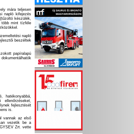
mely mára teljesen
i napló kifejezés
tűzoltó készülék,
 több mint tízféle
szközökkel.
üzemeltetési napló
jlesztői beszéltek
zokott papíralapú
n dokumentálhatók
é, hatékonyabbá,
 ellenőrzéseket,
lynek fejlesztését
mens is.
úl vannak az első
san vezetik be a
 GYSEV Zrt. vette