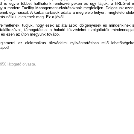
ől is egyre többet hallhatunk rendezvényeken és úgy látjuk, a fiREG-et i
gy a modern Facility Management-elvárásoknak megfeleljen. Dolgozunk azon
enek egymással. A karbantartások adatai a megfelelő helyen, megfelelő idő
ás nélkül jelenjenek meg. Ez a jövő!
elmetlenek, tudjuk, hogy ezek az átállások időigényesek és mindenkinek s
alálkozóval, támogatással a haladó tűzvédelmi szolgáltatók mindennapj
 és ezen az úton megyünk tovább.
ismerni az elektronikus tűzvédelmi nyilvántartásban rejlő lehetőségek
lapot!
4950 látogató olvasta.