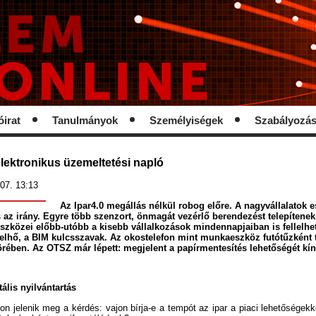
óirat
Tanulmányok
Személyiségek
Szabályozá
 elektronikus üzemeltetési napló
07. 13:13
Az Ipar4.0 megállás nélkül robog előre. A nagyvállalatok 
 az irány. Egyre több szenzort, önmagát vezérlő berendezést telepítenek.
eszközei előbb-utóbb a kisebb vállalkozások mindennapjaiban is fellelhe
a felhő, a BIM kulcsszavak. Az okostelefon mint munkaeszköz futótűzként 
örében. Az OTSZ már lépett: megjelent a papírmentesítés lehetőségét kín
ális nyilvántartás
n jelenik meg a kérdés: vajon bírja-e a tempót az ipar a piaci lehetőségek