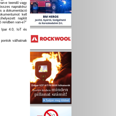
 van-e teendő vagy
 összes naprakész
és a dokumentáció
dokumentumot kell
ihelyezett naplót
ló rendben van-e?”
 Ipar 4.0, IoT és
y pontok válhatnak