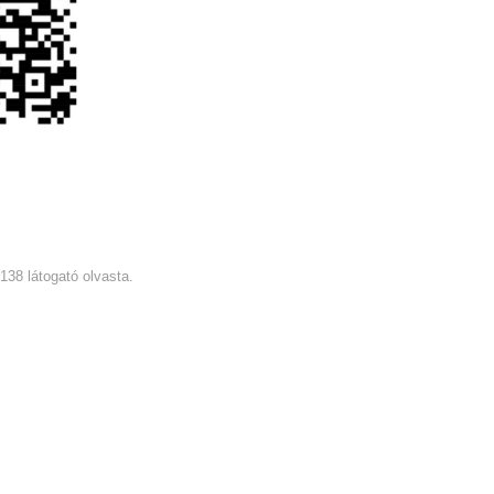
4138 látogató olvasta.