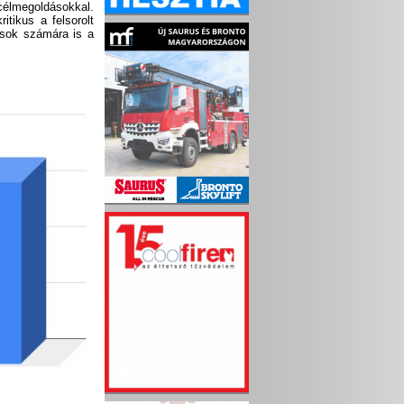
célmegoldásokkal.
tikus a felsorolt
ások számára is a