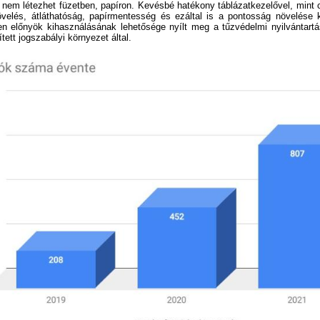
nem létezhet füzetben, papíron. Kevésbé hatékony táblázatkezelővel, mint 
elés, átláthatóság, papírmentesség és ezáltal is a pontosság növelése kri
en előnyök kihasználásának lehetősége nyílt meg a tűzvédelmi nyilvántart
ett jogszabályi környezet által.