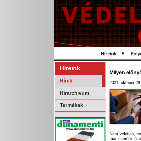
Híreink
Foly
Híreink
Milyen előnyö
Hírek
2021. október 29
Hírarchívum
Termékek
Nem véletlen, hog
már cserélik úja