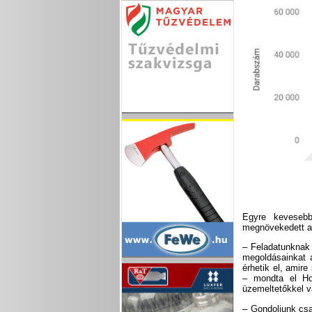
Egyre kevesebb 
megnövekedett az
– Feladatunknak 
megoldásainkat a
érhetik el, ami
– mondta el Hor
üzemeltetőkkel v
– Gondoljunk csa