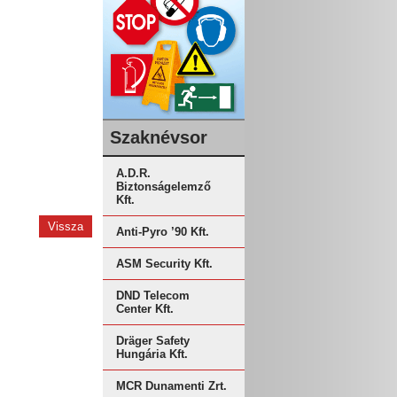
Szaknévsor
A.D.R.
Biztonságelemző
Kft.
Vissza
Anti-Pyro ’90 Kft.
ASM Security Kft.
DND Telecom
Center Kft.
Dräger Safety
Hungária Kft.
MCR Dunamenti Zrt.