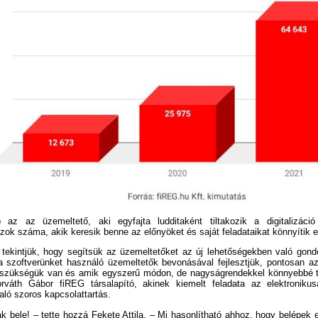
az az üzemeltető, aki egyfajta ludditaként tiltakozik a digitalizáció
ok száma, akik keresik benne az előnyöket és saját feladataikat könnyítik ez
tekintjük, hogy segítsük az üzemeltetőket az új lehetőségekben való gond
 szoftverünket használó üzemeltetők bevonásával fejlesztjük, pontosan az
re szükségük van és amik egyszerű módon, de nagyságrendekkel könnyebbé 
váth Gábor fiREG társalapító, akinek kiemelt feladata az elektronikus
aló szoros kapcsolattartás.
k bele! – tette hozzá Fekete Attila. – Mi hasonlítható ahhoz, hogy belépek 