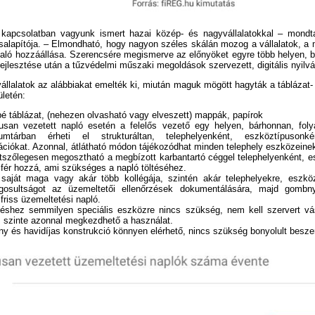
kapcsolatban vagyunk ismert hazai közép- és nagyvállalatokkal – mondta
rsalapítója. – Elmondható, hogy nagyon széles skálán mozog a vállalatok, a
 való hozzáállása. Szerencsére megismerve az előnyöket egyre több helyen, 
fejlesztése után a tűzvédelmi műszaki megoldások szervezett, digitális nyilv
állalatok az alábbiakat emelték ki, miután maguk mögött hagyták a táblázat-
ületén:
bé táblázat, (nehezen olvasható vagy elveszett) mappák, papírok
kusan vezetett napló esetén a felelős vezető egy helyen, bárhonnan, foly
umtárban érheti el strukturáltan, telephelyenként, eszköztípusonk
ciókat. Azonnal, átlátható módon tájékozódhat minden telephely eszközeinek 
etszőlegesen megosztható a megbízott karbantartó céggel telephelyenként, e
 fér hozzá, ami szükséges a napló töltéséhez.
saját maga vagy akár több kollégája, szintén akár telephelyekre, eszkö
gosultságot az üzemeltetői ellenőrzések dokumentálására, majd gombn
 friss üzemeltetési napló.
éshez semmilyen speciális eszközre nincs szükség, nem kell szervert vásár
i, szinte azonnal megkezdhető a használat.
y és havidíjas konstrukció könnyen elérhető, nincs szükség bonyolult beszer