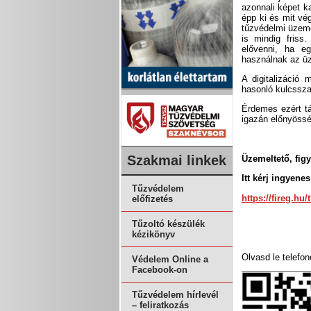
azonnali képet k
épp ki és mit vé
tűzvédelmi üzem
is mindig friss
elővenni, ha eg
használnak az üze
A digitalizáció 
hasonló kulcssza
Érdemes ezért tá
igazán előnyössé
Szakmai linkek
Üzemeltető, fig
Itt kérj ingyene
Tűzvédelem
https://fireg.hu
előfizetés
Tűzoltó készülék
kézikönyv
Olvasd le telefo
Védelem Online a
Facebook-on
Tűzvédelem hírlevél
– feliratkozás