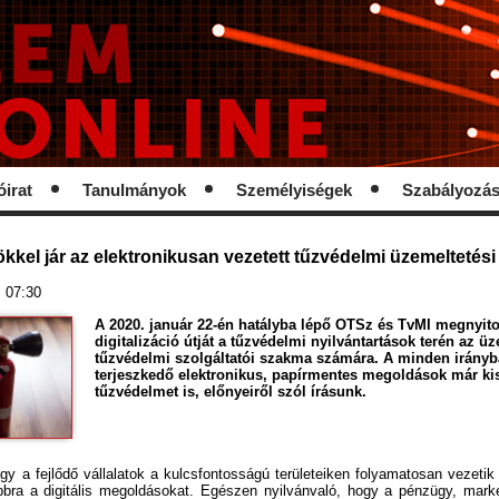
óirat
Tanulmányok
Személyiségek
Szabályozá
kkel jár az elektronikusan vezetett tűzvédelmi üzemeltetés
. 07:30
A 2020. január 22-én hatályba lépő OTSz és TvMI megnyito
digitalizáció útját a tűzvédelmi nyilvántartások terén az ü
tűzvédelmi szolgáltatói szakma számára. A minden irány
terjeszkedő elektronikus, papírmentes megoldások már kis
tűzvédelmet is, előnyeiről szól írásunk.
y a fejlődő vállalatok a kulcsfontosságú területeiken folyamatosan vezetik b
bbra a digitális megoldásokat. Egészen nyilvánvaló, hogy a pénzügy, marke