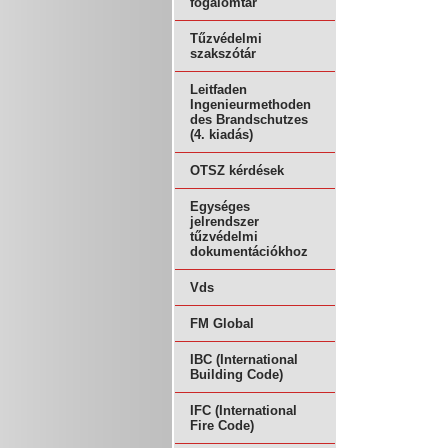
fogalomtár
Tűzvédelmi
szakszótár
Leitfaden
Ingenieurmethoden
des Brandschutzes
(4. kiadás)
OTSZ kérdések
Egységes
jelrendszer
tűzvédelmi
dokumentációkhoz
Vds
FM Global
IBC (International
Building Code)
IFC (International
Fire Code)