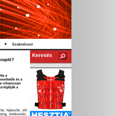
s
Szaknévsor
Keresés
i napló?
tta a
zemeltetők és a
ba rohamosan
zolgálják a
e, fejlesztik, sőt
ting, értékesítés,