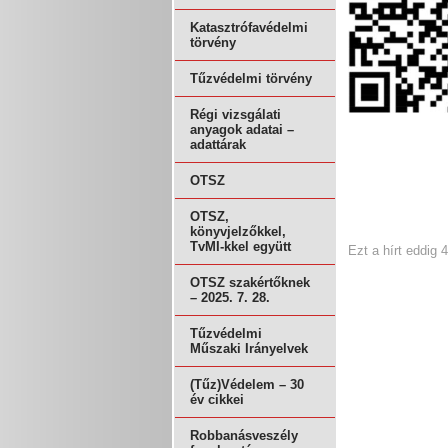
Katasztrófavédelmi
törvény
Tűzvédelmi törvény
Régi vizsgálati
anyagok adatai –
adattárak
OTSZ
OTSZ,
könyvjelzőkkel,
TvMI-kkel együtt
Ezt a hírt eddig 
OTSZ szakértőknek
– 2025. 7. 28.
Tűzvédelmi
Műszaki Irányelvek
(Tűz)Védelem – 30
év cikkei
Robbanásveszély