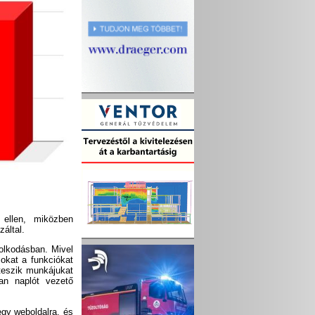
 ellen, miközben
által.
olkodásban. Mivel
okat a funkciókat
teszik munkájukat
an naplót vezető
egy weboldalra, és