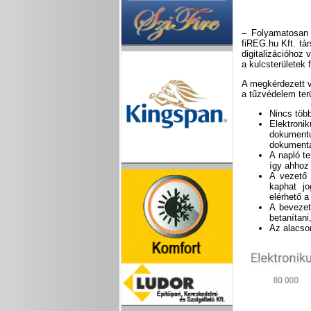
– Folyamatosan 
fiREG.hu Kft. tá
digitalizációhoz
a kulcsterületek 
A megkérdezett v
a tűzvédelem ter
Nincs töb
Elektroni
dokument
dokumentá
A napló t
így ahhoz
A vezető 
kaphat jo
elérhető a
A bevezet
betanítan
Az alacson