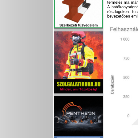
termelés ma már 
A hatékonyságnöv
részlegeken. Ez
bevezetőben említ