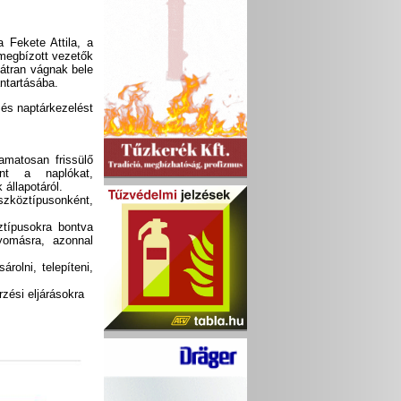
 Fekete Attila, a
 megbízott vezetők
bátran vágnak bele
ántartásába.
 és naptárkezelést
amatosan frissülő
ént a naplókat,
állapotáról.
szköztípusonként,
ztípusokra bontva
yomásra, azonnal
olni, telepíteni,
zési eljárásokra