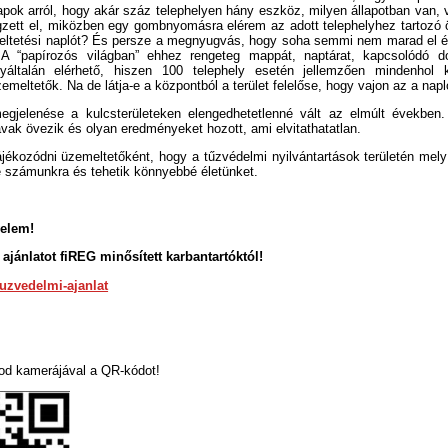
apok arról, hogy akár száz telephelyen hány eszköz, milyen állapotban van,
gzett el, miközben egy gombnyomásra elérem az adott telephelyhez tartozó
eltetési naplót? És persze a megnyugvás, hogy soha semmi nem marad el 
. A “papírozós világban” ehhez rengeteg mappát, naptárat, kapcsolódó 
yáltalán elérhető, hiszen 100 telephely esetén jellemzően mindenhol k
meltetők. Na de látja-e a központból a terület felelőse, hogy vajon az a nap
megjelenése a kulcsterületeken elengedhetetlenné vált az elmúlt években.
vak övezik és olyan eredményeket hozott, ami elvitathatatlan.
jékozódni üzemeltetőként, hogy a tűzvédelmi nyilvántartások területén mel
 számunkra és tehetik könnyebbé életünket.
yelem!
s ajánlatot fiREG minősített karbantartóktól!
/tuzvedelmi-ajanlat
nod kamerájával a QR-kódot!