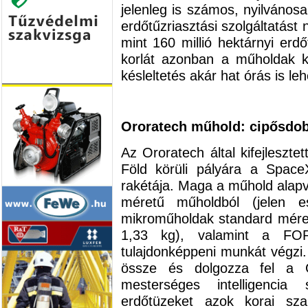
jelenleg is számos, nyilvánosa
erdőtűzriasztási szolgáltatást
mint 160 millió hektárnyi erdő
korlát azonban a műholdak kép
késleltetés akár hat órás is leh
Ororatech műhold: cipősdob
Az Ororatech által kifejlesztet
Föld körüli pályára a Space
rakétája. Maga a műhold alapv
méretű műholdból (jelen 
mikroműholdak standard mér
1,33 kg), valamint a FO
tulajdonképpeni munkát végzi.
össze és dolgozza fel a G
mesterséges intelligencia
erdőtüzeket azok korai sz