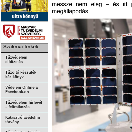
messze nem elég – és itt j
megállapodás.
Szakmai linkek
Tűzvédelem
előfizetés
Tűzoltó készülék
kézikönyv
Védelem Online a
Facebook-on
Tűzvédelem hírlevél
– feliratkozás
Katasztrófavédelmi
törvény