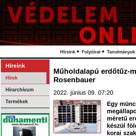
Híreink
Folyóirat
Tanulmányok
Híreink
Műholdalapú erdőtűz-me
Hírek
Rosenbauer
Hírarchívum
2022. június 09. 07:20
Termékek
Egy münch
megállapo
méretű er
készül föl
korai sza