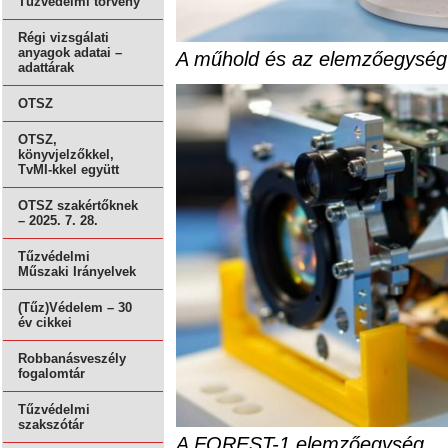
Tűzvédelmi törvény
Régi vizsgálati
anyagok adatai –
A műhold és az elemzőegység
adattárak
OTSZ
OTSZ,
könyvjelzőkkel,
TvMI-kkel együtt
OTSZ szakértőknek
– 2025. 7. 28.
Tűzvédelmi
Műszaki Irányelvek
(Tűz)Védelem – 30
év cikkei
Robbanásveszély
fogalomtár
Tűzvédelmi
szakszótár
A FOREST-1 elemzőegység