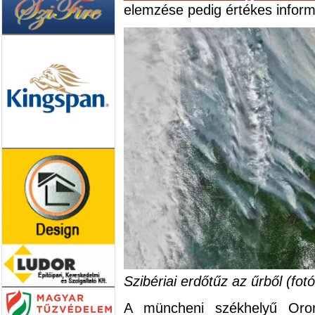
elemzése pedig értékes informá
Szibériai erdőtűz az űrből (fo
A müncheni székhelyű Oror