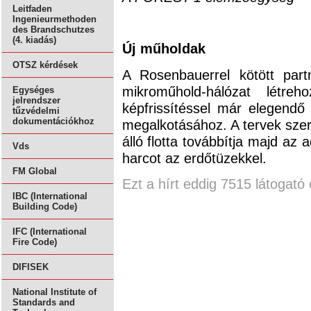
Leitfaden
Ingenieurmethoden
des Brandschutzes
(4. kiadás)
Új műholdak
OTSZ kérdések
A Rosenbauerrel kötött par
mikroműhold-hálózat létre
Egységes
jelrendszer
képfrissítéssel már elegendő 
tűzvédelmi
dokumentációkhoz
megalkotásához. A tervek sze
álló flotta továbbítja majd az 
Vds
harcot az erdőtüzekkel.
FM Global
Ezt a hírt eddig 7515 látogató 
IBC (International
Building Code)
IFC (International
Fire Code)
DIFISEK
National Institute of
Standards and