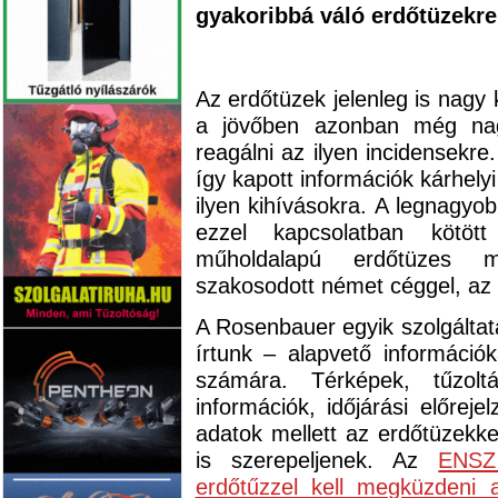
gyakoribbá váló erdőtüzekre
Az erdőtüzek jelenleg is nagy 
a jövőben azonban még nag
reagálni az ilyen incidensekre
így kapott információk kárhely
ilyen kihívásokra. A legnagy
ezzel kapcsolatban kötöt
műholdalapú erdőtüzes m
szakosodott német céggel, az 
A Rosenbauer egyik szolgáltat
írtunk – alapvető információk
számára. Térképek, tűzoltá
információk, időjárási előreje
adatok mellett az erdőtüzekke
is szerepeljenek. Az
ENSZ
erdőtűzzel kell megküzdeni 