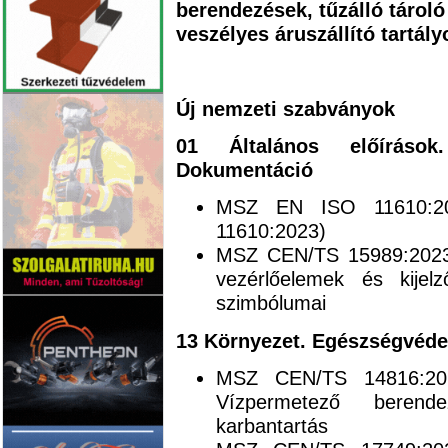
berendezések, tűzálló tároló
veszélyes áruszállító tartál
Új nemzeti szabványok
01 Általános előírások.
Dokumentáció
MSZ EN ISO 11610:202
11610:2023)
MSZ CEN/TS 15989:2023 T
vezérlőelemek és kijelz
szimbólumai
13 Környezet. Egészségvéde
MSZ CEN/TS 14816:2023
Vízpermetező berend
karbantartás