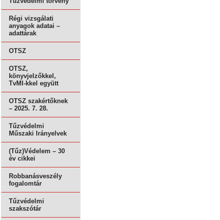
Tűzvédelmi törvény
Régi vizsgálati
anyagok adatai –
adattárak
OTSZ
OTSZ,
könyvjelzőkkel,
TvMI-kkel együtt
OTSZ szakértőknek
– 2025. 7. 28.
Tűzvédelmi
Műszaki Irányelvek
(Tűz)Védelem – 30
év cikkei
Robbanásveszély
fogalomtár
Tűzvédelmi
szakszótár