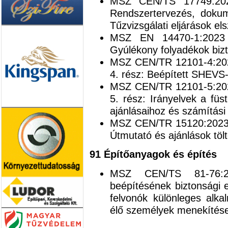
MSZ CEN/TS 17749:2023
Rendszertervezés, dokum
Tűzvizsgálati eljárások e
MSZ EN 14470-1:2023 T
Gyúlékony folyadékok bizt
MSZ CEN/TR 12101-4:2023
4. rész: Beépített SHEVS
MSZ CEN/TR 12101-5:2023
5. rész: Irányelvek a füs
ajánlásaihoz és számítás
MSZ CEN/TR 15120:2023 Ta
Útmutató és ajánlások tölt
91 Építőanyagok és építés
MSZ CEN/TS 81-76:2
beépítésének biztonsági e
felvonók különleges alka
élő személyek menekítése