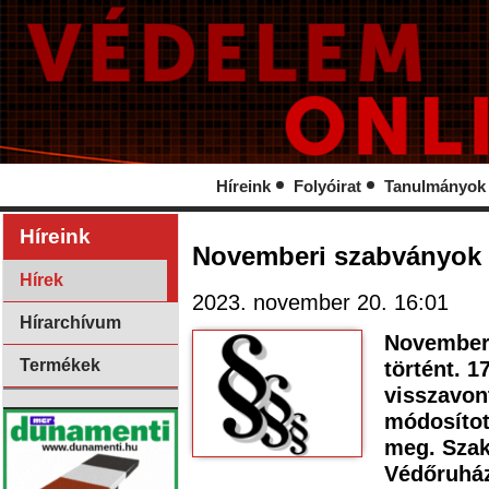
Híreink
Folyóirat
Tanulmányok
Híreink
Novemberi szabványok –
Hírek
2023. november 20. 16:01
Hírarchívum
November 
Termékek
történt. 1
visszavont
módosítot
meg. Szakt
Védőruház