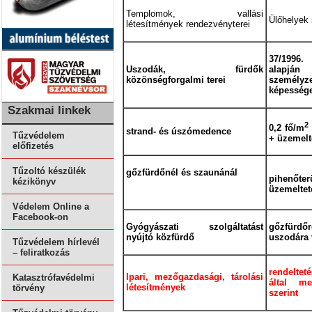
Templomok, vallási
Ülőhelyek
létesítmények rendezvényterei
37/1996.
Uszodák, fürdők
alapjá
közönségforgalmi terei
személyze
képesség
Szakmai linkek
2
0,2 fő/m
strand- és úszómedence
Tűzvédelem
+ üzemelte
előfizetés
Tűzoltó készülék
gőzfürdőnél és szaunánál
pihenőte
kézikönyv
üzemeltet
Védelem Online a
Facebook-on
Gyógyászati szolgáltatást
gőzfürd
nyújtó közfürdő
uszodára 
Tűzvédelem hírlevél
– feliratkozás
rendeltet
Ipari, mezőgazdasági, tárolási
Katasztrófavédelmi
által me
létesítmények
törvény
szerint