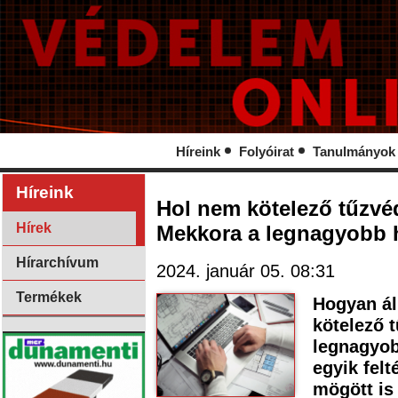
Híreink
Folyóirat
Tanulmányok
Híreink
Hol nem kötelező tűzvéd
Hírek
Mekkora a legnagyobb 
Hírarchívum
2024. január 05. 08:31
Termékek
Hogyan ál
kötelező 
legnagyob
egyik felt
mögött is