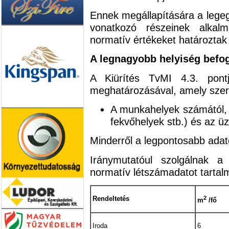
Ennek megállapítására a lege
vonatkozó részeinek alkalm
normatív értékeket határoztak
A legnagyobb helyiség bef
A Kiürítés TvMI 4.3. pontj
meghatározásával, amely szeri
A munkahelyek számától, a
fekvőhelyek stb.) és az ü
Minderről a legpontosabb adat
Iránymutatóul szolgálnak a
normatív létszámadatot tartal
2
Rendeltetés
m
/fő
Iroda
6