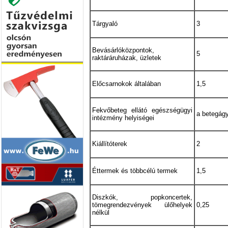
Tárgyaló
3
Bevásárlóközpontok,
5
raktáráruházak, üzletek
Előcsarnokok általában
1,5
Fekvőbeteg ellátó egészségügyi
a betegág
intézmény helyiségei
Kiállítóterek
2
Éttermek és többcélú termek
1,5
Diszkók, popkoncertek,
tömegrendezvények ülőhelyek
0,25
nélkül