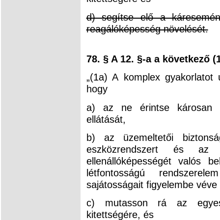
d) segítse elő a káresemén
reagálóképesség növelését.
78. § A 12. §-a a következő (
„(1a) A komplex gyakorlatot 
hogy
a) az ne érintse károsan 
ellátását,
b) az üzemeltetői biztonsá
eszközrendszert és az i
ellenállóképességét valós 
létfontosságú rendszerele
sajátosságait figyelembe véve 
c) mutasson rá az egyes
kitettségére, és