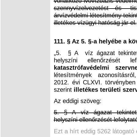
vonatkozó ivóvízbázis-védelmet
szennyvízelvezetést és -tis
árvízvédelmi létesítmény tekin
illetékes vízügyi hatóság jár el.
111. § Az 5. §-a helyébe a k
„5. § A víz ágazat tekinte
helyszíni ellenőrzésé
katasztrófavédelmi szervn
létesítmények azonosításról
2012. évi CLXVI. törvényben
szerint
illetékes területi szer
Az eddigi szöveg:
5. § A víz ágazat tekintet
helyszíni ellenőrzését lefolytat
Ezt a hírt eddig 5262 látogató 