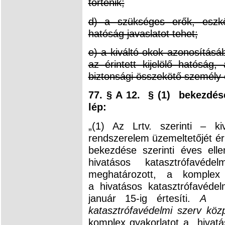
történik;
d) a szükséges erők, eszkö
hatóság javaslatot tehet;
e) a kiváltó okok azonosításá
az érintett kijelölő hatósá
biztonsági összekötő személy 
77. § A 12. § (1) bekezdés
lép:
„(1) Az Lrtv. szerinti – k
rendszerelem üzemeltetőjét ér
bekezdése szerinti éves elle
hivatásos katasztrófavéd
meghatározott, a komplex g
a hivatásos katasztrófavéde
január 15-ig értesíti.
A ko
katasztrófavédelmi szerv közp
komplex gyakorlatot a hivatá