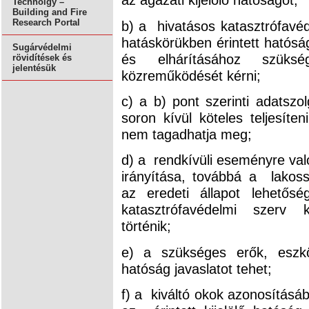
Technolgy –
Building and Fire
Research Portal
b) a hivatásos katasztrófavéd
hatáskörükben érintett hatósá
Sugárvédelmi
és elhárításához szüksé
rövidítések és
jelentésük
közreműködését kérni;
c) a b) pont szerinti adatszol
soron kívül köteles teljesíte
nem tagadhatja meg;
d) a rendkívüli eseményre va
irányítása, továbbá a lakoss
az eredeti állapot lehetőség
katasztrófavédelmi szerv k
történik;
e) a szükséges erők, eszkö
hatóság javaslatot tehet;
f) a kiváltó okok azonosításá