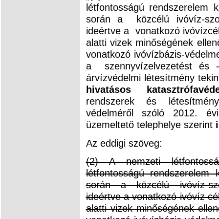
létfontosságú rendszerelem k
során a közcélú ivóvíz-szolg
ideértve a vonatkozó ivóvízcél
alatti vizek minőségének ellen
vonatkozó ivóvízbázis-védelmet
a szennyvízelvezetést és -ti
árvízvédelmi létesítmény tekin
hivatásos katasztrófavé
rendszerek és létesítménye
védelméről szóló 2012. év
üzemeltető telephelye szerint
Az eddigi szöveg:
(2) A nemzeti létfontos
létfontosságú rendszerelem k
során a közcélú ivóvíz-szol
ideértve a vonatkozó ivóvíz cél
alatti vizek minőségének ellen