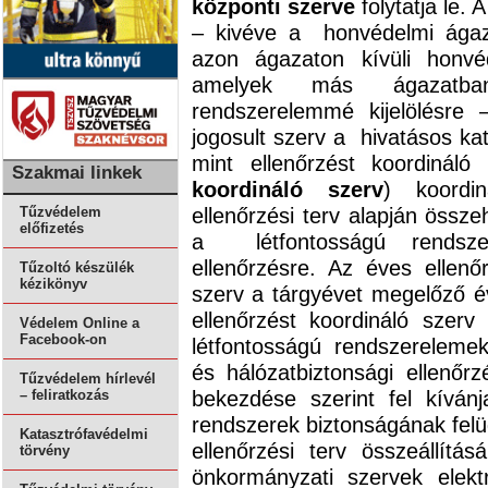
központi szerve
folytatja le.
– kivéve a honvédelmi ágaza
azon ágazaton kívüli honvé
amelyek más ágazatban
rendszerelemmé kijelölésre 
jogosult szerv a hivatásos ka
mint ellenőrzést koordinál
Szakmai linkek
koordináló szerv
) koordi
ellenőrzési terv alapján össze
Tűzvédelem
előfizetés
a létfontosságú rendszer
ellenőrzésre. Az éves ellenőr
Tűzoltó készülék
kézikönyv
szerv a tárgyévet megelőző é
ellenőrzést koordináló sze
Védelem Online a
Facebook-on
létfontosságú rendszereleme
és hálózatbiztonsági ellenőr
Tűzvédelem hírlevél
bekezdése szerint fel kíván
– feliratkozás
rendszerek biztonságának felü
Katasztrófavédelmi
ellenőrzési terv összeállít
törvény
önkormányzati szervek elektr