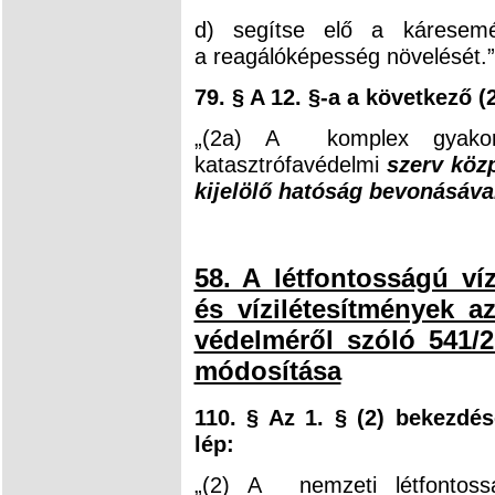
d) segítse elő a káresemé
a reagálóképesség növelését.”
79. § A 12. §-a a következő (
„(2a) A komplex gyakorl
katasztrófavédelmi
szerv köz
kijelölő hatóság bevonásáva
58. A létfontosságú ví
és vízilétesítmények az
védelméről szóló 541/20
módosítása
110. § Az 1. § (2) bekezdé
lép:
„(2) A nemzeti létfontos