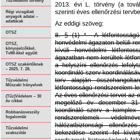
Tűzvédelmi törvény
2013. évi L. törvény (a tová
szerinti éves ellenőrzési tervbe
Régi vizsgálati
anyagok adatai –
adattárak
Az eddigi szöveg:
OTSZ
8. § (1) * A létfontosságú
honvédelmi ágazaton belüli r
OTSZ,
könyvjelzőkkel,
kívüli honvédelmi létfonto
TvMI-kkel együtt
ágazatban nem kerültek létfo
a helyszíni ellenőrzés lefoly
OTSZ szakértőknek
– 2025. 7. 28.
koordináló szerv koordinálásá
terv alapján összehangolt
Tűzvédelmi
Műszaki Irányelvek
létfontosságú rendszerelem le
Az éves ellenőrzési tervet az 
(Tűz)Védelem – 30
év cikkei
megelőző év december 31-ig
koordináló szerv a komplex 
Robbanásveszély
rendszerelemek védelmév
fogalomtár
hálózatbiztonsági ellenőrz
Tűzvédelmi
bekezdése szerint fel kíván
szakszótár
rendszerek biztonságának felü