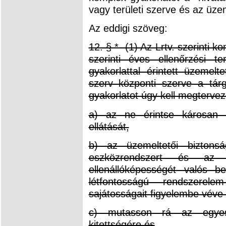
vagy területi szerve és az üze
Az eddigi szöveg:
12. § * (1) Az Lrtv. szerinti 
szerinti éves ellenőrzési t
gyakorlattal érintett üzemelt
szerv központi szerve a tárg
gyakorlatot úgy kell megtervez
a) az ne érintse károsan 
ellátását,
b) az üzemeltetői biztonsá
eszközrendszert és az i
ellenállóképességét valós 
létfontosságú rendszerele
sajátosságait figyelembe véve 
c) mutasson rá az egyes
kitettségére és