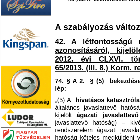
A szabályozás változ
42. A létfontosságú 
azonosításáról, kijel
2012. évi CLXVI. tör
65/2013. (III. 8.) Korm.
74. § A 2. § (5) bekezdés
lép:
„(5) A
hivatásos katasztróf
általános javaslattevő hat
kijelölt
ágazati javaslattev
javaslattevő hatóság) – ki
rendszerelem ágazati javasl
hatóság köteles megküldeni 