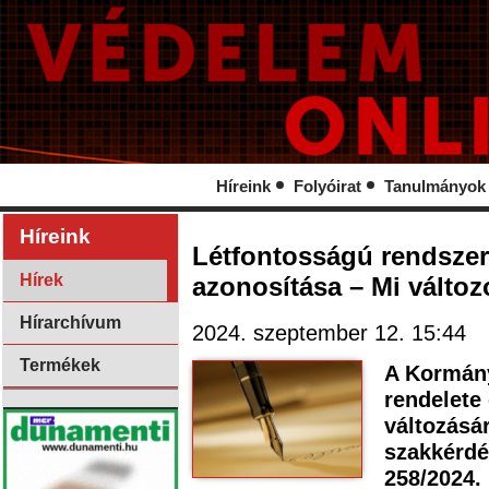
Híreink
Folyóirat
Tanulmányok
Híreink
Létfontosságú rendszer
Hírek
azonosítása – Mi változ
Hírarchívum
2024. szeptember 12. 15:44
Termékek
A Kormány 
rendelete
változásár
szakkérdé
258/2024. 