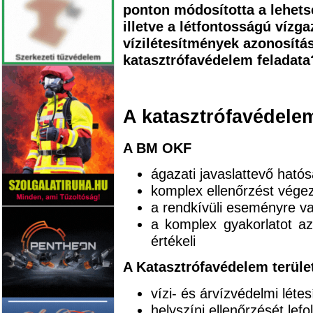
ponton módosította a lehets
illetve a létfontosságú víz
vízilétesítmények azonosítás
katasztrófavédelem feladata
A katasztrófavédelem
A BM OKF
ágazati javaslattevő ható
komplex ellenőrzést végez
a rendkívüli eseményre val
a komplex gyakorlatot az
értékeli
A Katasztrófavédelem terület
vízi- és árvízvédelmi léte
helyszíni ellenőrzését lefo