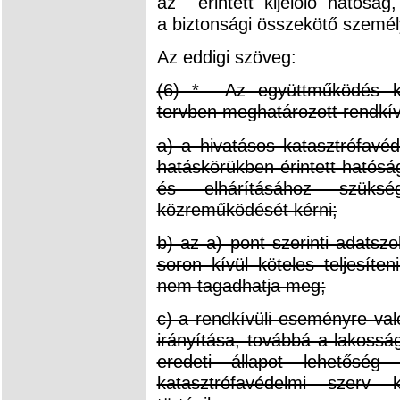
az érintett kijelölő hatós
a biztonsági összekötő személy
Az eddigi szöveg:
(6) * Az együttműködés ker
tervben meghatározott rendkí
a) a hivatásos katasztrófavéd
hatáskörükben érintett hatósá
és elhárításához szüksé
közreműködését kérni;
b) az a) pont szerinti adatszo
soron kívül köteles teljesíte
nem tagadhatja meg;
c) a rendkívüli eseményre va
irányítása, továbbá a lakossá
eredeti állapot lehetőség 
katasztrófavédelmi szerv k