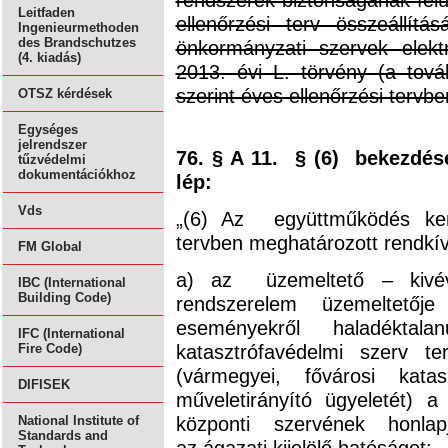
Leitfaden
ellenőrzési terv összeállít
Ingenieurmethoden
des Brandschutzes
önkormányzati szervek elektr
(4. kiadás)
2013. évi L. törvény (a tová
szerint éves ellenőrzési tervben
OTSZ kérdések
Egységes
jelrendszer
76. § A 11. § (6) bekezdés
tűzvédelmi
dokumentációkhoz
lép:
Vds
„(6) Az együttműködés ker
tervben meghatározott rendkí
FM Global
a) az üzemeltető – kivé
IBC (International
Building Code)
rendszerelem üzemeltető
eseményekről haladéktal
IFC (International
katasztrófavédelmi szerv ter
Fire Code)
(vármegyei, fővárosi kata
DIFISEK
műveletirányító ügyeletét) 
központi szervének honlap
National Institute of
Standards and
az ágazati kijelölő hatóságot;