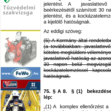
jelentést. A javaslattevő
beérkezésétől számított 30 na
jelentést, és a kockázatelemz
a kijelölő hatóságnak.
Az eddigi szöveg:
(5) A Kormány által rendeletbe
(a továbbiakban: javaslattev
köteles megküldeni véleményezé
javaslattevő hatóság az azonos
30 napon belül megvizsgál
kockázatelemzéssel kapcsola
hatóságnak.
75. § A 8. § (1) bekezdés
lép:
„(1) A komplex ellenőrzést 