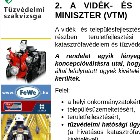
2. A VIDÉK- ÉS 
MINISZTER (VTM)
A vidék- és településfejleszté
részben területfejleszt
katasztrófavédelem és tűzvéd
A rendelet egyik lénye
koncepcióváltásra utal, ho
által lefolytatott ügyek kivétel
kerültek.
Felel:
a helyi önkormányzatokért
településüzemeltetésért,
területfejlesztésért,
tűzvédelmi hatósági ügy
(a hivatásos katasztrófav
kivételével),