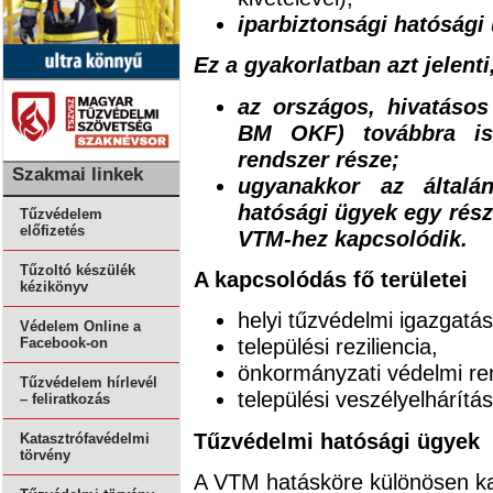
iparbiztonsági hatósági 
Ez a gyakorlatban azt jelenti
az országos, hivatásos 
BM OKF) továbbra is 
rendszer része;
Szakmai linkek
ugyanakkor az általá
hatósági ügyek egy része
Tűzvédelem
előfizetés
VTM-hez kapcsolódik.
Tűzoltó készülék
A kapcsolódás fő területei
kézikönyv
helyi tűzvédelmi igazgatás
Védelem Online a
települési reziliencia,
Facebook-on
önkormányzati védelmi re
Tűzvédelem hírlevél
települési veszélyelhárítás
– feliratkozás
Tűzvédelmi hatósági ügyek
Katasztrófavédelmi
törvény
A VTM hatásköre különösen ka