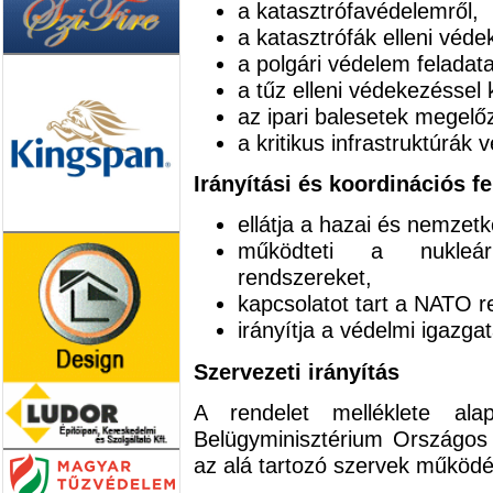
a katasztrófavédelemről,
a katasztrófák elleni véde
a polgári védelem feladata
a tűz elleni védekezéssel 
az ipari balesetek megelőz
a kritikus infrastruktúrák 
Irányítási és koordinációs fe
ellátja a hazai és nemzetk
működteti a nukleáris
rendszereket,
kapcsolatot tart a NATO re
irányítja a védelmi igazgat
Szervezeti irányítás
A rendelet melléklete alap
Belügyminisztérium Országos
az alá tartozó szervek működé