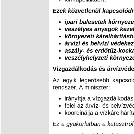
Ezek közvetlenül kapcsolód
ipari balesetek környez
veszélyes anyagok keze
környezeti kárelhárításh
árvízi és belvízi védeke
aszály- és erdőtűz-kock
veszélyhelyzeti környez
Vízgazdálkodás és árvízvéd
Az egyik legerősebb kapcsol
rendszer. A miniszter:
irányítja a vízgazdálkodási
felel az árvíz- és belvízv
koordinálja a vízkárelhárít
Ez a gyakorlatban a katasztr