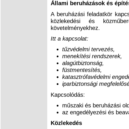
Állami beruházások és építé
A beruházási feladatkör kapcs
közlekedési és közműberu
követelményekhez.
Itt a kapcsolat:
tűzvédelmi tervezés,
menekítési rendszerek,
alagútbiztonság,
füstmentesítés,
katasztrófavédelmi enged
iparbiztonsági megfelelős
Kapcsolódás:
műszaki és beruházási old
az engedélyezési és beav
Közlekedés