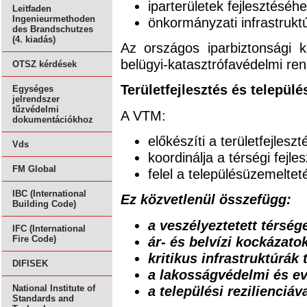
iparterületek fejlesztéséhe
Leitfaden
Ingenieurmethoden
önkormányzati infrastrukt
des Brandschutzes
(4. kiadás)
Az országos iparbiztonsági 
belügyi-katasztrófavédelmi re
OTSZ kérdések
Területfejlesztés és települ
Egységes
jelrendszer
tűzvédelmi
A VTM:
dokumentációkhoz
előkészíti a területfejlesz
Vds
koordinálja a térségi fejle
FM Global
felel a településüzemeltet
IBC (International
Ez közvetlenül összefügg:
Building Code)
a veszélyeztetett térsége
IFC (International
ár- és belvízi kockázato
Fire Code)
kritikus infrastruktúrák 
DIFISEK
a lakosságvédelmi és e
a települési rezilienciáva
National Institute of
Standards and