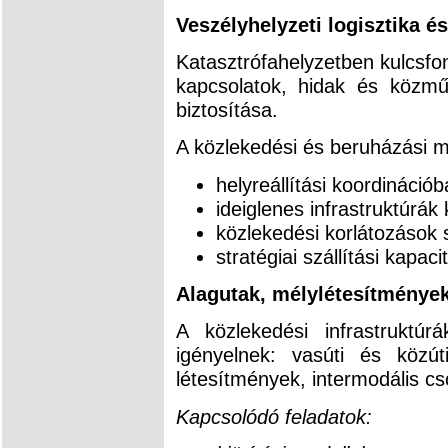
Veszélyhelyzeti logisztika és
Katasztrófahelyzetben kulcsfon
kapcsolatok, hidak és közm
biztosítása.
A közlekedési és beruházási mi
helyreállítási koordinációb
ideiglenes infrastruktúrák 
közlekedési korlátozások
stratégiai szállítási kapac
Alagutak, mélylétesítmények
A közlekedési infrastruktúr
igényelnek: vasúti és közút
létesítmények, intermodális c
Kapcsolódó feladatok: