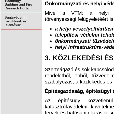
Technolgy –
Önkormányzati és helyi véd
Building and Fire
Research Portal
Mivel a VTM: a helyi ön
Sugárvédelmi
törvényességi felügyeletéért is
rövidítések és
jelentésük
a helyi veszélyelhárítási
települési védelmi felad
önkormányzati tűzvédelm
helyi infrastruktúra-véd
3.
KÖZLEKEDÉSI ÉS
Szerteágazó és sok kapcsolódá
rendeletből, ebből, tűzvédel
szabályozás, a közlekedés és 
Építésgazdaság, építésügyi 
Az építésügy közvetlenü
katasztrófavédelmi követelm
tervek és hatósági eljárások s