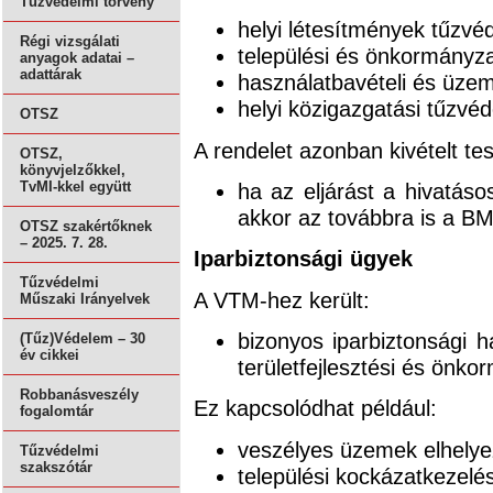
Tűzvédelmi törvény
helyi létesítmények tűzv
Régi vizsgálati
települési és önkormányz
anyagok adatai –
adattárak
használatbavételi és üzem
helyi közigazgatási tűzvéd
OTSZ
A rendelet azonban kivételt tes
OTSZ,
könyvjelzőkkel,
ha az eljárást a hivatásos
TvMI-kkel együtt
akkor az továbbra is a BM
OTSZ szakértőknek
– 2025. 7. 28.
Iparbiztonsági ügyek
Tűzvédelmi
A VTM-hez került:
Műszaki Irányelvek
bizonyos iparbiztonsági h
(Tűz)Védelem – 30
év cikkei
területfejlesztési és önk
Robbanásveszély
Ez kapcsolódhat például:
fogalomtár
veszélyes üzemek elhely
Tűzvédelmi
szakszótár
települési kockázatkezelé