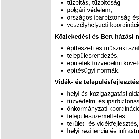
tűzoltás, tűzoltóság
polgári védelem,
országos iparbiztonság é
veszélyhelyzeti koordináci
Közlekedési és Beruházási 
építészeti és műszaki sza
településrendezés,
épületek tűzvédelmi követ
építésügyi normák.
Vidék- és településfejleszté
helyi és közigazgatási olda
tűzvédelmi és iparbiztons
önkormányzati koordináci
településüzemeltetés,
terület- és vidékfejlesztés,
helyi reziliencia és infrast