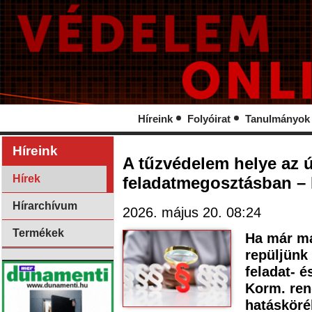
Híreink
Folyóirat
Tanulmányok
Híreink
A tűzvédelem helye az 
Hírek
feladatmegosztásban 
Hírarchívum
2026. május 20. 08:24
Termékek
Ha már ma
repüljünk
feladat- é
Korm. ren
hatásköré