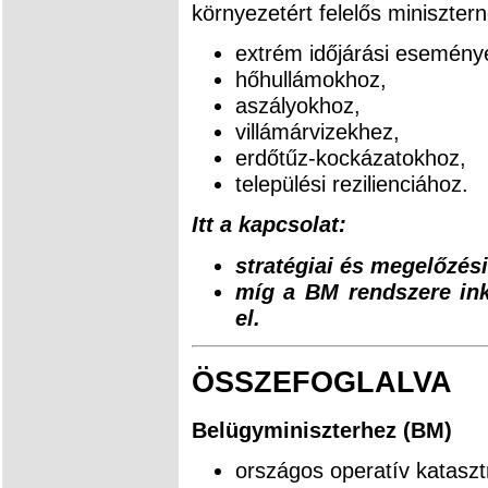
környezetért felelős miniszter
extrém időjárási esemény
hőhullámokhoz,
aszályokhoz,
villámárvizekhez,
erdőtűz-kockázatokhoz,
települési rezilienciához.
Itt a kapcsolat:
stratégiai és megelőzési
míg a BM rendszere inká
el.
ÖSSZEFOGLALVA
Belügyminiszterhez (BM)
országos operatív kataszt