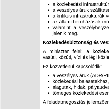
a közlekedési infrastruktú
a veszélyes áruk szállítás
a kritikus infrastruktúrák 
az állami beruházások mű
valamint a veszélyhelyzet
jelenik meg.
Közlekedésbiztonság és vesz
A miniszter felel: a közleked
vasúti, közúti, vízi és légi közl
Ez közvetlenül kapcsolódik:
a veszélyes áruk (ADR/RI
közlekedési balesetekhez,
alagutak, hidak, pályaud
tömeges közlekedési ese
A feladatmegosztás jellemzően