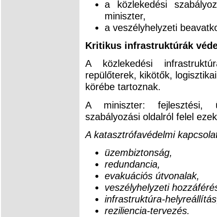
a közlekedési szabályoz
miniszter,
a veszélyhelyzeti beavat
Kritikus infrastruktúrák véd
A közlekedési infrastruktú
repülőterek, kikötők, logisztik
körébe tartoznak.
A miniszter: fejlesztési, 
szabályozási oldalról felel ezek
A katasztrófavédelmi kapcsolat
üzembiztonság,
redundancia,
evakuációs útvonalak,
veszélyhelyzeti hozzáféré
infrastruktúra-helyreállítás
reziliencia-tervezés.