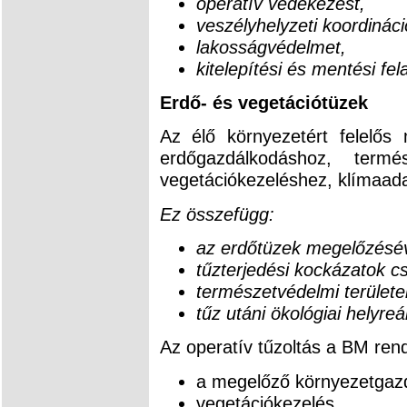
operatív védekezést,
veszélyhelyzeti koordináci
lakosságvédelmet,
kitelepítési és mentési fel
Erdő- és vegetációtüzek
Az élő környezetért felelős 
erdőgazdálkodáshoz, termés
vegetációkezeléshez, klímaad
Ez összefügg:
az erdőtüzek megelőzésév
tűzterjedési kockázatok c
természetvédelmi területe
tűz utáni ökológiai helyreál
Az operatív tűzoltás a BM rend
a megelőző környezetgaz
vegetációkezelés,