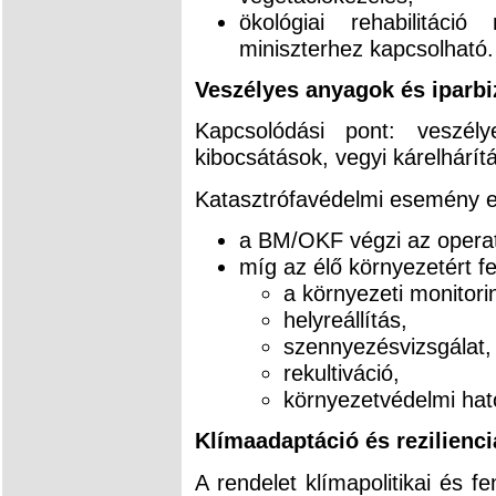
ökológiai rehabilitáci
miniszterhez kapcsolható.
Veszélyes anyagok és iparb
Kapcsolódási pont: veszély
kibocsátások, vegyi kárelhárítá
Katasztrófavédelmi esemény e
a BM/OKF végzi az operat
míg az élő környezetért fe
a környezeti monitori
helyreállítás,
szennyezésvizsgálat,
rekultiváció,
környezetvédelmi hat
Klímaadaptáció és rezilienci
A rendelet klímapolitikai és f