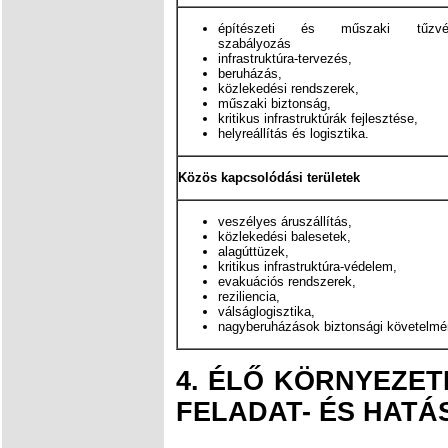
építészeti és műszaki tűzvéd
szabályozás
infrastruktúra-tervezés,
beruházás,
közlekedési rendszerek,
műszaki biztonság,
kritikus infrastruktúrák fejlesztése,
helyreállítás és logisztika.
Közös kapcsolódási területek
veszélyes áruszállítás,
közlekedési balesetek,
alagúttüzek,
kritikus infrastruktúra-védelem,
evakuációs rendszerek,
reziliencia,
válságlogisztika,
nagyberuházások biztonsági követelm
4. É
LŐ KÖRNYEZET
FELADAT- ÉS HAT