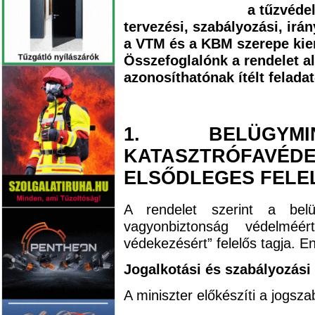
a tűzvédel
tervezési, szabályozási, irá
a VTM és a KBM szerepe kiem
Összefoglalónk a rendelet al
azonosíthatónak ítélt felada
1. BELÜGY
KATASZTRÓFAVÉD
ELSŐDLEGES FELEL
A rendelet szerint a bel
vagyonbiztonság védelméér
védekezésért” felelős tagja. E
Jogalkotási és szabályozási 
A miniszter előkészíti a jogsza