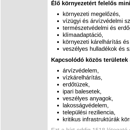
Élő környezetért felelős mi
környezeti megelőzés,
vízügyi és árvízvédelmi sz
természetvédelmi és erdőg
klímaadaptáció,
környezeti kárelhárítás és 
veszélyes hulladékok és 
Kapcsolódó közös területek
árvízvédelem,
vízkárelhárítás,
erdőtüzek,
ipari balesetek,
veszélyes anyagok,
lakosságvédelem,
települési reziliencia,
kritikus infrastruktúrák k
Ezt a hírt eddig 1518 látogató 