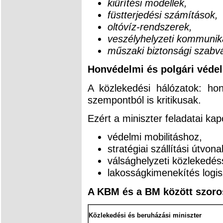
kiürítési modellek,
füstterjedési számítások,
oltóvíz-rendszerek,
veszélyhelyzeti kommunik
műszaki biztonsági szabv
Honvédelmi és polgári védel
A közlekedési hálózatok: hon
szempontból is kritikusak.
Ezért a miniszter feladatai ka
védelmi mobilitáshoz,
stratégiai szállítási útvon
válsághelyzeti közlekedé
lakosságkimenekítés logis
A KBM és a BM között szoros
Közlekedési és beruházási miniszter