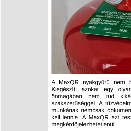
A MaxQR nyakgyűrű nem hely
Kiegészíti azokat egy oly
önmagában nem tud kikénys
szakszerűséggel. A tűzvédelmi
munkának nemcsak dokumentá
kell lennie. A MaxQR ezt tes
megkérdőjelezhetetlenül.