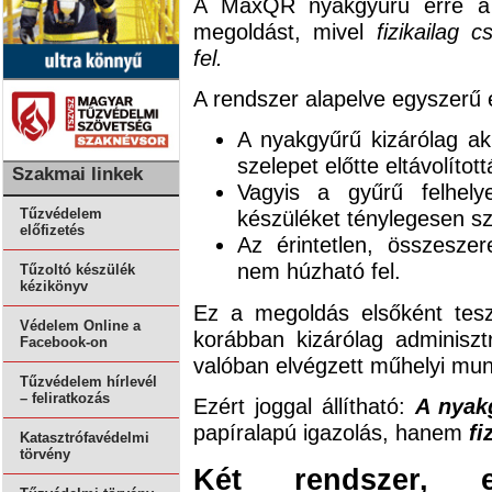
A MaxQR nyakgyűrű erre a p
megoldást, mivel
fizikailag 
fel.
A rendszer alapelve egyszerű 
A nyakgyűrű kizárólag ak
szelepet előtte eltávolított
Szakmai linkek
Vagyis a gyűrű felhel
készüléket ténylegesen sz
Tűzvédelem
előfizetés
Az érintetlen, összeszer
nem húzható fel.
Tűzoltó készülék
kézikönyv
Ez a megoldás elsőként teszi 
Védelem Online a
korábban kizárólag adminiszt
Facebook-on
valóban elvégzett műhelyi mun
Tűzvédelem hírlevél
– feliratkozás
Ezért joggal állítható:
A nyak
papíralapú igazolás, hanem
fi
Katasztrófavédelmi
törvény
Két rendszer, e