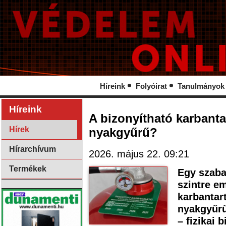
Híreink
Folyóirat
Tanulmányok
Híreink
A bizonyítható karbantar
Hírek
nyakgyűrű?
Hírarchívum
2026. május 22. 09:21
Termékek
Egy szaba
szintre em
karbantar
nyakgyűrű
– fizikai 