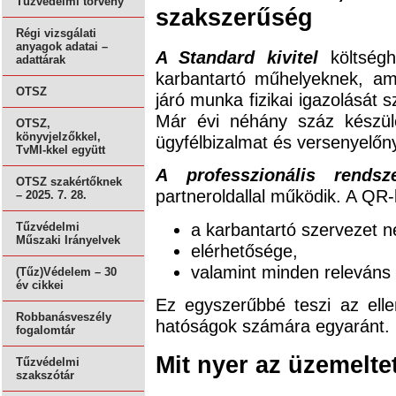
Tűzvédelmi törvény
szakszerűség
Régi vizsgálati
anyagok adatai –
A Standard kivitel
költségh
adattárak
karbantartó műhelyeknek, am
OTSZ
járó munka fizikai igazolását 
Már évi néhány száz készül
OTSZ,
könyvjelzőkkel,
ügyfélbizalmat és versenyelőny
TvMI-kkel együtt
A professzionális rendsz
OTSZ szakértőknek
partneroldallal működik. A QR
– 2025. 7. 28.
a karbantartó szervezet n
Tűzvédelmi
Műszaki Irányelvek
elérhetősége,
valamint minden releváns 
(Tűz)Védelem – 30
év cikkei
Ez egyszerűbbé teszi az elle
Robbanásveszély
hatóságok számára egyaránt.
fogalomtár
Mit nyer az üzemelte
Tűzvédelmi
szakszótár