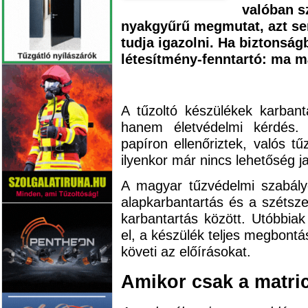
valóban sz
nyakgyűrű megmutat, azt s
tudja igazolni. Ha biztonság
létesítmény-fenntartó: ma 
A tűzoltó készülékek karbant
hanem életvédelmi kérdés.
papíron ellenőriztek, valós 
ilyenkor már nincs lehetőség 
A magyar tűzvédelmi szabály
alapkarbantartás és a szétszer
karbantartás között. Utóbbia
el, a készülék teljes megbont
követi az előírásokat.
Amikor csak a matric