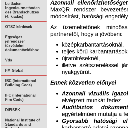
Azonnali ellenőrizhetősége
Leitfaden
Ingenieurmethoden
MaxQR rendszer bevezetése
des Brandschutzes
módosítást, hatósági engedélyt
(4. kiadás)
Az üzemeltetőnek mindössz
OTSZ kérdések
partnerétől, hogy a jövőbeni:
Egységes
jelrendszer
középkarbantartásoknál,
tűzvédelmi
dokumentációkhoz
teljes körű karbantartások
újratöltéseknél,
Vds
illetve szétszereléssel 
FM Global
nyakgyűrűt.
IBC (International
Ennek közvetlen előnyei
Building Code)
Azonnali vizuális igazo
IFC (International
elvégzett munkát fedez.
Fire Code)
Auditbiztos dokument
DIFISEK
egyértelműen mutatja a fe
Gyorsabb hatósági el
National Institute of
Standards and
karbantartó adatai azonna