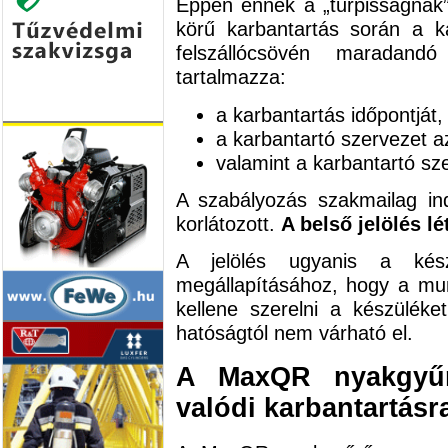
Éppen ennek a „turpisságnak”
körű karbantartás során a 
felszállócsövén maradandó
tartalmazza:
a karbantartás időpontját,
a karbantartó szervezet a
valamint a karbantartó sz
A szabályozás szakmailag in
korlátozott.
A belső jelölés lé
A jelölés ugyanis a kész
megállapításához, hogy a mun
kellene szerelni a készülék
hatóságtól nem várható el.
A MaxQR nyakgyűrű
valódi karbantartásr