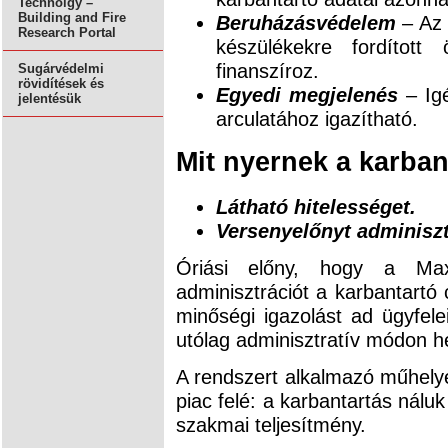
Technolgy –
Building and Fire
Beruházásvédelem
– Az 
Research Portal
készülékekre fordítot
finanszíroz.
Sugárvédelmi
rövidítések és
Egyedi megjelenés
– Igé
jelentésük
arculatához igazítható.
Mit nyernek a karban
Látható hitelességet.
Versenyelőnyt adminisztr
Óriási előny, hogy a Ma
adminisztrációt a karbantartó
minőségi igazolást ad ügyfel
utólag adminisztratív módon he
A rendszert alkalmazó műhely
piac felé: a karbantartás nál
szakmai teljesítmény.