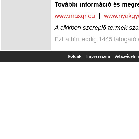
További információ és megr
www.maxqr.eu
|
www.nyakgy
A cikkben szereplő termék sza
Ezt a hírt eddig 1445 látogató 
Rólunk
Impresszum
Adatvédelmi 