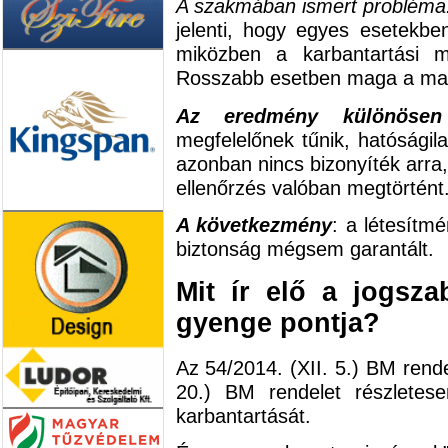
A szakmában ismert probléma:
jelenti, hogy egyes esetekb
miközben a karbantartási m
Rosszabb esetben maga a matr
Az eredmény különösen
megfelelőnek tűnik, hatóságila
azonban nincs bizonyíték arra,
ellenőrzés valóban megtörtént
A következmény
: a létesítmé
biztonság mégsem garantált.
Mit ír elő a jogsza
gyenge pontja?
Az 54/2014. (XII. 5.) BM rende
20.) BM rendelet részletes
karbantartását.