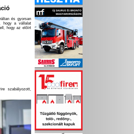
áció
uráltan és gyorsan
, hogy a vállalat
ll, hogy az előírt
e szabályozott,