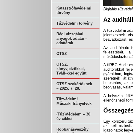
Katasztrófavédelmi
Digitális tűzvéd
törvény
Az auditál
Tűzvédelmi törvény
A tűzvédelmi ada
Régi vizsgálati
jelentkeznek vi
anyagok adatai –
beavatkozást, és
adattárak
Az auditálható 
fejlesztését, 
OTSZ
működésbiztonság
OTSZ,
A fiREG Audit cs
könyvjelzőkkel,
auditorokkal fej
TvMI-kkel együtt
gyárakban, logi
szeretnék átlát
betekintés, az 
OTSZ szakértőknek
beolvasás, valam
– 2025. 7. 28.
A helyszíni fiR
Tűzvédelmi
ellenőrizhető for
Műszaki Irányelvek
Összegzé
(Tűz)Védelem – 30
év cikkei
Egy korszerű tűz
azt kell biztosí
Robbanásveszély
igazolhatók legy