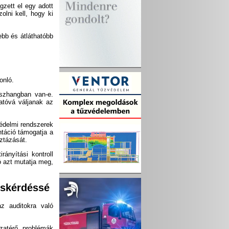
gzett el egy adott
olni kell, hogy ki
ebb és átláthatóbb
onló.
sszhangban van-e.
atóvá váljanak az
védelmi rendszerek
ntáció támogatja a
ztázását.
ányítási kontroll
ó azt mutatja meg,
cskérdéssé
z auditokra való
szatérő problémák