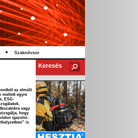
s
Szaknévsor
Keresés
pontból az elmúlt
k mellett egyre
k, ESG-
izsgálatok.
tkozatokra vagy
vizsgálja, hogy
módon igazolni.
thelyzetben” is