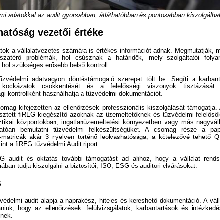
elmi adatokkal az audit gyorsabban, átláthatóbban és pontosabban kiszolgálha
hatóság vezetői értéke
tok a vállalatvezetés számára is értékes információt adnak. Megmutatják, 
sszatérő problémák, hol csúsznak a határidők, mely szolgáltatói folya
 hol szükséges erősebb belső kontroll.
tűzvédelmi adatvagyon döntéstámogató szerepet tölt be. Segíti a karbant
a kockázatok csökkentését és a felelősségi viszonyok tisztázását
i kontrollként használhatja a tűzvédelmi dokumentációt.
omag kifejezetten az ellenőrzések professzionális kiszolgálását támogatja. 
lesztett fiREG kiegészítő azoknak az üzemeltetőknek és tűzvédelmi felelősö
sztikai központokban, ingatlanüzemeltetési környezetben vagy más nagyvál
hatóan bemutatni tűzvédelmi felkészültségüket. A csomag része a papí
e-matricák akár 3 nyelven történő leolvashatósága, a kötelezővé tehető
int a fiREG tűzvédelmi Audit riport.
EG audit és oktatás további támogatást ad ahhoz, hogy a vállalat rends
mában tudja kiszolgálni a biztosítói, ISO, ESG és auditori elvárásokat.
s
védelmi audit alapja a naprakész, hiteles és kereshető dokumentáció. A vá
taniuk, hogy az ellenőrzések, felülvizsgálatok, karbantartások és intézke
enek.