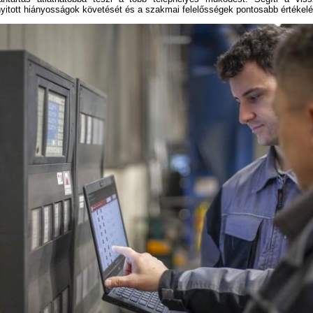
nyitott hiányosságok követését és a szakmai felelősségek pontosabb értékelé