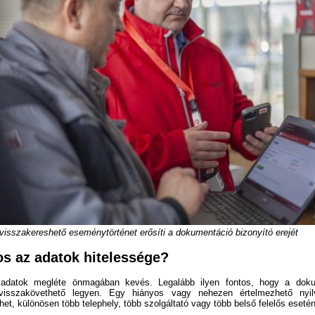
 visszakereshető eseménytörténet erősíti a dokumentáció bizonyító erejét
os az adatok hitelessége?
adatok megléte önmagában kevés. Legalább ilyen fontos, hogy a dokum
visszakövethető legyen. Egy hiányos vagy nehezen értelmezhető nyil
het, különösen több telephely, több szolgáltató vagy több belső felelős esetén