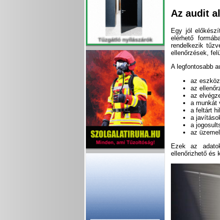
Az audit 
Egy jól előkészí
elérhető formáb
rendelkezik tűzv
ellenőrzések, fe
A legfontosabb au
az eszköz
az ellenőr
az elvégz
a munkát 
a feltárt 
a javítás
a jogosul
az üzemelt
Ezek az adatok
ellenőrizhető és