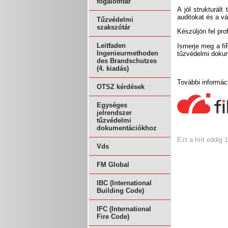
fogalomtár
A jól strukturált
auditokat és a vá
Tűzvédelmi
szakszótár
Készüljön fel pro
Leitfaden
Ismerje meg a fi
Ingenieurmethoden
tűzvédelmi dokum
des Brandschutzes
(4. kiadás)
További informác
OTSZ kérdések
Egységes
jelrendszer
tűzvédelmi
dokumentációkhoz
Ezt a hírt eddig 
Vds
FM Global
IBC (International
Building Code)
IFC (International
Fire Code)