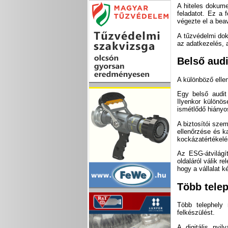
A hiteles dokume
feladatot. Ez a f
végezte el a beav
A tűzvédelmi dok
az adatkezelés, 
Belső audi
A különböző elle
Egy belső audit
Ilyenkor különös
ismétlődő hiányo
A biztosítói szem
ellenőrzése és k
kockázatértékelé
Az ESG-átvilágít
oldaláról válik r
hogy a vállalat 
Több telep
Több telephely 
felkészülést.
A digitális nyi