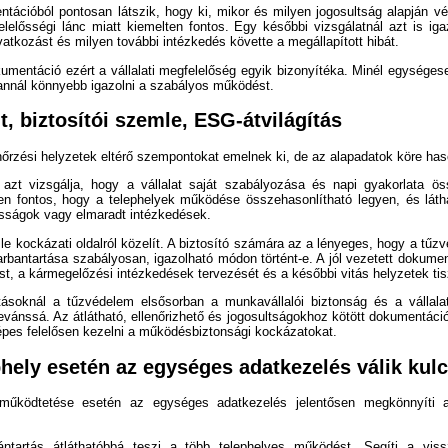
ntációból pontosan látszik, hogy ki, mikor és milyen jogosultság alapján vé
elelősségi lánc miatt kiemelten fontos. Egy későbbi vizsgálatnál azt is igaz
atkozást és milyen további intézkedés követte a megállapított hibát.
umentáció ezért a vállalati megfelelőség egyik bizonyítéka. Minél egységes
annál könnyebb igazolni a szabályos működést.
t, biztosítói szemle, ESG-átvilágítás
nőrzési helyzetek eltérő szempontokat emelnek ki, de az alapadatok köre has
 azt vizsgálja, hogy a vállalat saját szabályozása és napi gyakorlata ö
en fontos, hogy a telephelyek működése összehasonlítható legyen, és láth
sságok vagy elmaradt intézkedések.
le kockázati oldalról közelít. A biztosító számára az a lényeges, hogy a tűz
arbantartása szabályosan, igazolható módon történt-e. A jól vezetett dokume
st, a kármegelőzési intézkedések tervezését és a későbbi vitás helyzetek tis
ásoknál a tűzvédelem elsősorban a munkavállalói biztonság és a vállalatir
elevánssá. Az átlátható, ellenőrizhető és jogosultságokhoz kötött dokumentáci
képes felelősen kezelni a működésbiztonsági kockázatokat.
hely esetén az egységes adatkezelés válik kul
működtetése esetén az egységes adatkezelés jelentősen megkönnyíti a
lvántartás átláthatóbbá teszi a több telephelyes működést. Segíti a vis