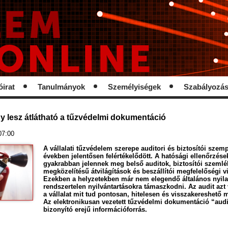
óirat
Tanulmányok
Személyiségek
Szabályozá
így lesz átlátható a tűzvédelmi dokumentáció
07:00
A vállalati tűzvédelem szerepe auditori és biztosítói szem
években jelentősen felértékelődött. A hatósági ellenőrzése
gyakrabban jelennek meg belső auditok, biztosítói szemlé
megközelítésű átvilágítások és beszállítói megfelelőségi v
Ezekben a helyzetekben már nem elegendő általános nyila
rendszertelen nyilvántartásokra támaszkodni. Az audit azt 
a vállalat mit tud pontosan, hitelesen és visszakereshető 
Az elektronikusan vezetett tűzvédelmi dokumentáció “audi
bizonyító erejű információforrás.