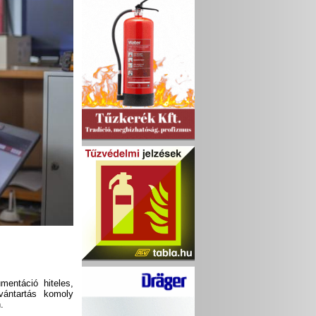
entáció hiteles,
vántartás komoly
.