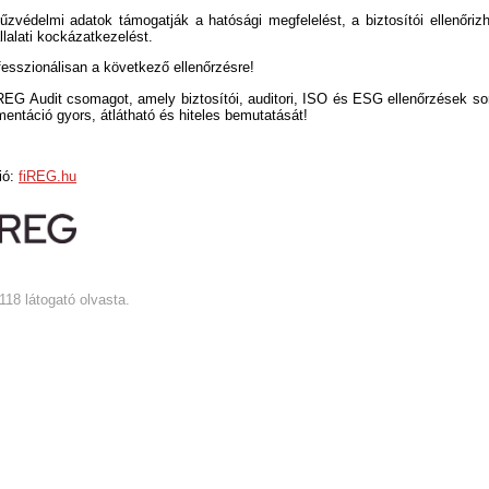
 tűzvédelmi adatok támogatják a hatósági megfelelést, a biztosítói ellenőriz
llalati kockázatkezelést.
fesszionálisan a következő ellenőrzésre!
REG Audit csomagot, amely biztosítói, auditori, ISO és ESG ellenőrzések so
entáció gyors, átlátható és hiteles bemutatását!
ió:
fiREG.hu
1118 látogató olvasta.