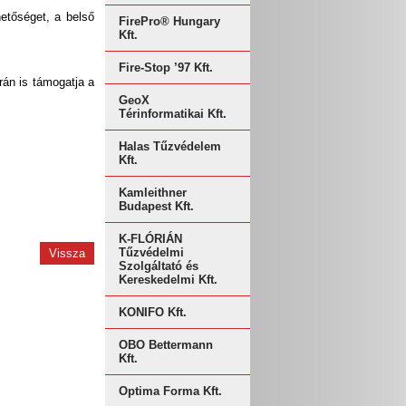
hetőséget, a belső
FirePro® Hungary
Kft.
Fire-Stop ’97 Kft.
rán is támogatja a
GeoX
Térinformatikai Kft.
Halas Tűzvédelem
Kft.
Kamleithner
Budapest Kft.
K-FLÓRIÁN
Tűzvédelmi
Vissza
Szolgáltató és
Kereskedelmi Kft.
KONIFO Kft.
OBO Bettermann
Kft.
Optima Forma Kft.