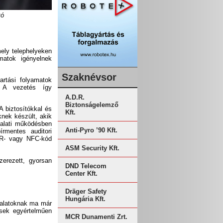
tó
mely telephelyeken
matok igényelnek
Szaknévsor
artási folyamatok
. A vezetés így
A.D.R.
Biztonságelemző
A biztosítókkal és
Kft.
knek készült, akik
lalati működésben
Anti-Pyro ’90 Kft.
rmentes auditori
 QR- vagy NFC-kód
ASM Security Kft.
zerezett, gyorsan
DND Telecom
Center Kft.
Dräger Safety
Hungária Kft.
llalatoknak ma már
dések egyértelműen
MCR Dunamenti Zrt.