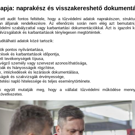
alapja: naprakész és visszakereshető dokument
tett audit fontos feltétele, hogy a tűzvédelmi adatok naprakészen, strukt
an álljanak rendelkezésre. Az ellenőrzés során nem elég azt bemutatni
édelmi szabályzattal vagy karbantartási dokumentációkkal. Azt is igazolni ke
lülvizsgálatok és karbantartások ténylegesen megtörténtek.
ditálható adatok közé tartozik:
ök pontos nyilvántartása,
zések és karbantartások időpontja,
ett tevékenységek típusa,
végző személy vagy szervezet azonosíthatósága,
hibák és hiányosságok rögzítése,
ok, intézkedések és lezárások dokumentálása,
tságok és szakvizsgák érvényessége,
etési napló hitelessége és teljes eseménytörténete.
 együtt mutatják meg, hogy a vállalat tűzvédelmi működése mennyir
 következetes.