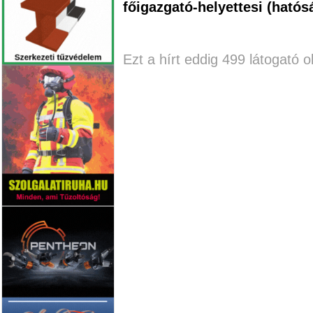
főigazgató-helyettesi (hatós
Ezt a hírt eddig 499 látogató o