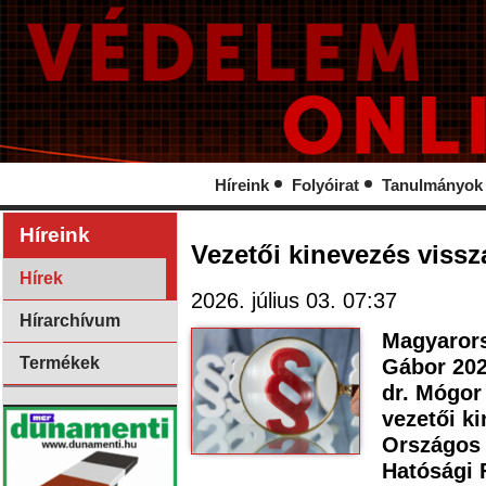
Híreink
Folyóirat
Tanulmányok
Híreink
Vezetői kinevezés viss
Hírek
2026. július 03. 07:37
Hírarchívum
Magyarors
Termékek
Gábor 2026
dr. Mógor
vezetői k
Országos 
Hatósági 