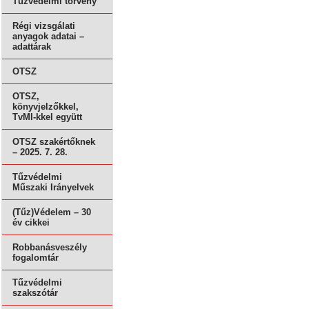
Tűzvédelmi törvény
Régi vizsgálati
anyagok adatai –
adattárak
OTSZ
OTSZ,
könyvjelzőkkel,
TvMI-kkel együtt
OTSZ szakértőknek
– 2025. 7. 28.
Tűzvédelmi
Műszaki Irányelvek
(Tűz)Védelem – 30
év cikkei
Robbanásveszély
fogalomtár
Tűzvédelmi
szakszótár