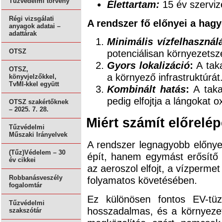
Tűzvédelmi törvény
Élettartam:
15 év szervize
Régi vizsgálati
A rendszer fő előnyei a ha
anyagok adatai –
adattárak
Minimális vízfelhasznál
potenciálisan környezetsz
OTSZ
Gyors lokalizáció
:
A taka
OTSZ,
a környező infrastruktúrát
könyvjelzőkkel,
TvMI-kkel együtt
Kombinált hatás
:
A taka
pedig elfojtja a lángokat o
OTSZ szakértőknek
– 2025. 7. 28.
Miért számít előrelé
Tűzvédelmi
Műszaki Irányelvek
A rendszer legnagyobb előnye
(Tűz)Védelem – 30
épít, hanem egymást erősítő e
év cikkei
az aeroszol elfojt, a vízperme
Robbanásveszély
folyamatos követésében.
fogalomtár
Ez különösen fontos EV-tüz
Tűzvédelmi
hosszadalmas, és a környeze
szakszótár