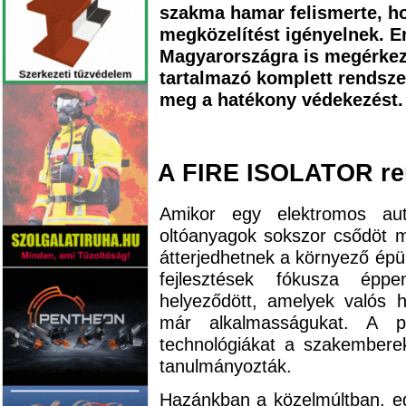
szakma hamar felismerte, hog
megközelítést igényelnek. E
Magyarországra is megérkeze
tartalmazó komplett rendszer
meg a hatékony védekezést.
A FIRE ISOLATOR re
Amikor egy elektromos au
oltóanyagok sokszor csődöt m
átterjedhetnek a környező épü
fejlesztések fókusza ép
helyeződött, amelyek valós h
már alkalmasságukat. A p
technológiákat a szakemberek
tanulmányozták.
Hazánkban a közelmúltban, e