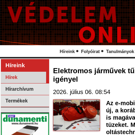
Híreink
Folyóirat
Tanulmányok
Híreink
Elektromos járművek tű
Hírek
igényel
Hírarchívum
2026. július 06. 08:54
Termékek
Az e-mobi
új, a korá
is magáva
tüzeket. 
oltástech