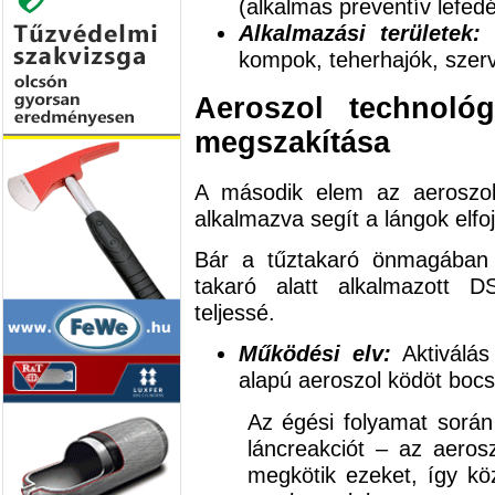
(alkalmas preventív lefedé
Alkalmazási területek:
Z
kompok, teherhajók, szervi
Aeroszol technológ
megszakítása
A második elem az aeroszol
alkalmazva segít a lángok elfo
Bár a tűztakaró önmagában 
takaró alatt alkalmazott D
teljessé.
Működési elv:
Aktiválás
alapú aeroszol ködöt bocsá
Az égési folyamat során 
láncreakciót – az aerosz
megkötik ezeket, így köz