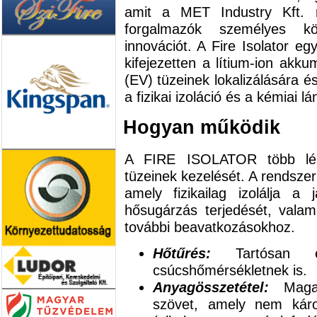
amit a MET Industry Kft. r
forgalmazók személyes k
innovációt. A Fire Isolator e
kifejezetten a lítium-ion akku
(EV) tüzeinek lokalizálására és
a fizikai izoláció és a kémiai 
Hogyan működik
A FIRE ISOLATOR több lép
tüzeinek kezelését. A rendsze
amely fizikailag izolálja 
hősugárzás terjedését, valami
további beavatkozásokhoz.
Hőtűrés:
Tartósan e
csúcshőmérsékletnek is.
Anyagösszetétel:
Magas 
szövet, amely nem káros