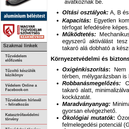
avatkoznak be.
Oltási osztályok:
A, B és
Kapacitás:
Egyetlen kom
térfogat lefedésére képes
Működtetés:
Mechanikus k
egyszerű aktiválást tes
Szakmai linkek
takaró alá dobható a kész
Tűzvédelem
Környezetvédelmi és bizton
előfizetés
Oxigénkiszorítás
:
Nem vo
Tűzoltó készülék
térben, mélygarázsban is
kézikönyv
Robbanásmegelőzés:
Cs
Védelem Online a
takaró alatt, minimalizálv
Facebook-on
kockázatát.
Tűzvédelem hírlevél
Maradványanyag:
Minimá
– feliratkozás
gyorsan elvégezhető.
Katasztrófavédelmi
Ökológiai mutatók
:
Ózonl
törvény
felmelegedési potenciál (