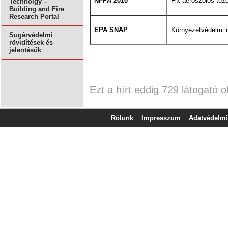
NFPA 2010
Fix aeroszolos tűz
Technolgy –
Building and Fire
Research Portal
EPA SNAP
Környezetvédelmi ü
Sugárvédelmi
rövidítések és
jelentésük
Ezt a hírt eddig 729 látogató o
Rólunk
Impresszum
Adatvédelmi 