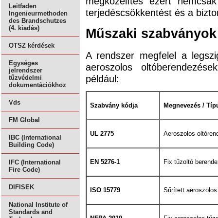
megközelítés ezért nemcsak
Leitfaden
terjedéscsökkentést és a bizto
Ingenieurmethoden
des Brandschutzes
(4. kiadás)
Műszaki szabványok 
OTSZ kérdések
A rendszer megfelel a legsz
Egységes
aeroszolos oltóberendezése
jelrendszer
például:
tűzvédelmi
dokumentációkhoz
Vds
Szabvány kódja
Megnevezés / Típ
FM Global
UL 2775
Aeroszolos oltóre
IBC (International
Building Code)
EN 5276-1
Fix tűzoltó berend
IFC (International
Fire Code)
DIFISEK
ISO 15779
Sűrített aeroszolo
National Institute of
Standards and