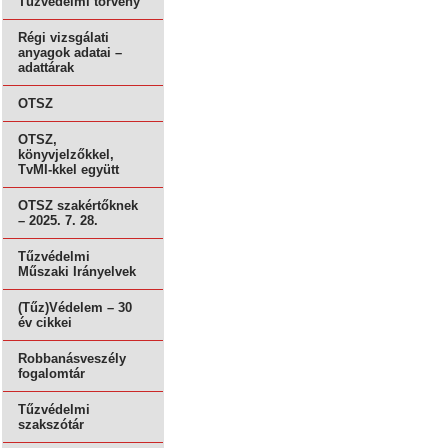
Tűzvédelmi törvény
Régi vizsgálati
anyagok adatai –
adattárak
OTSZ
OTSZ,
könyvjelzőkkel,
TvMI-kkel együtt
OTSZ szakértőknek
– 2025. 7. 28.
Tűzvédelmi
Műszaki Irányelvek
(Tűz)Védelem – 30
év cikkei
Robbanásveszély
fogalomtár
Tűzvédelmi
szakszótár