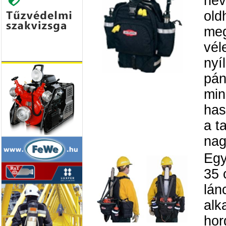
hev
old
meg
vél
nyí
pán
min
has
a t
nag
Egy
35 
lán
alk
hor