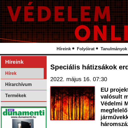
Híreink
Folyóirat
Tanulmányok
Híreink
Speciális hátizsákok er
Hírek
2022. május 16. 07:30
Hírarchívum
EU projek
Termékek
valósult 
Védelmi M
megfelelő 
járművekk
háromszáz