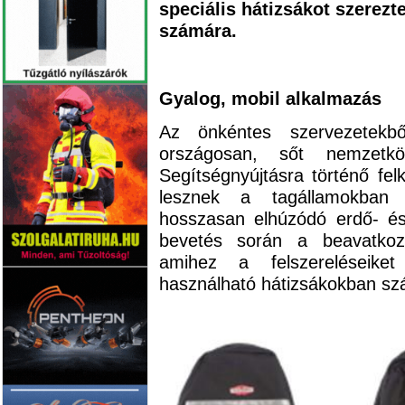
speciális hátizsákot szerez
számára.
Gyalog, mobil alkalmazás
Az önkéntes szervezetekből
országosan, sőt nemzetkö
Segítségnyújtásra történő fe
lesznek a tagállamokban 
hosszasan elhúzódó erdő- és
bevetés során a beavatkoz
amihez a felszereléseiket
használható hátizsákokban szál