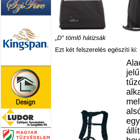
„D” tömlő hátizsák
Ezt két felszerelés egészíti ki:
Ala
jel
tűz
alk
mel
als
egy
áll