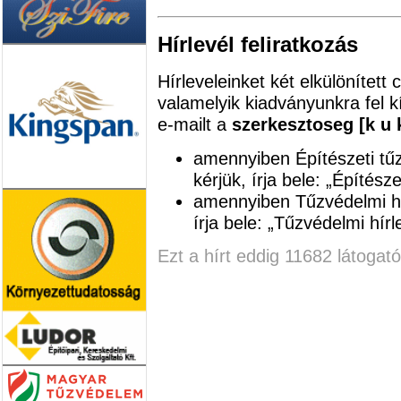
Hírlevél feliratkozás
Hírleveleinket két elkülönített
valamelyik kiadványunkra fel kí
e-mailt a
szerkesztoseg [k u 
amennyiben Építészeti tűzv
kérjük, írja bele: „Építésze
amennyiben Tűzvédelmi hír
írja bele: „Tűzvédelmi hírl
Ezt a hírt eddig 11682 látogató