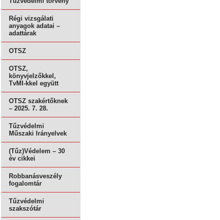
Tűzvédelmi törvény
Régi vizsgálati
anyagok adatai –
adattárak
OTSZ
OTSZ,
könyvjelzőkkel,
TvMI-kkel együtt
OTSZ szakértőknek
– 2025. 7. 28.
Tűzvédelmi
Műszaki Irányelvek
(Tűz)Védelem – 30
év cikkei
Robbanásveszély
fogalomtár
Tűzvédelmi
szakszótár