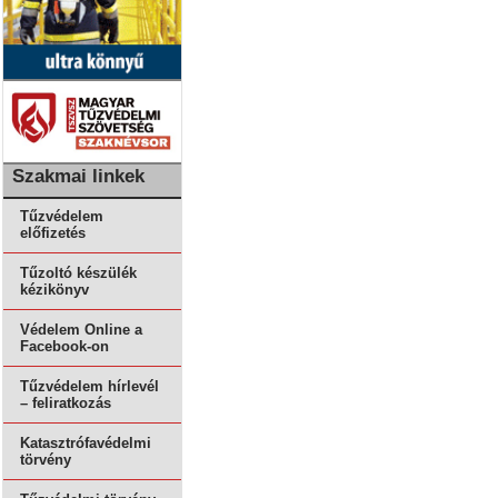
Szakmai linkek
Tűzvédelem
előfizetés
Tűzoltó készülék
kézikönyv
Védelem Online a
Facebook-on
Tűzvédelem hírlevél
– feliratkozás
Katasztrófavédelmi
törvény