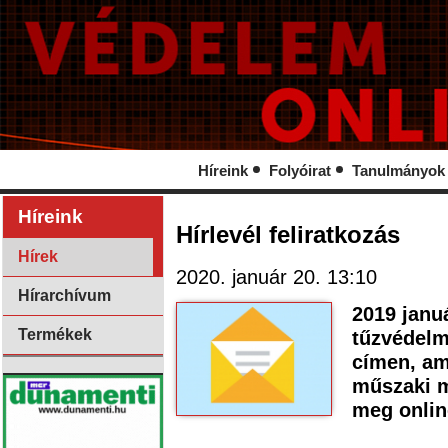
Híreink
Folyóirat
Tanulmányok
Híreink
Hírlevél feliratkozás
Hírek
2020. január 20. 13:10
Hírarchívum
2019 januá
Termékek
tűzvédelm
címen, am
műszaki m
meg onlin