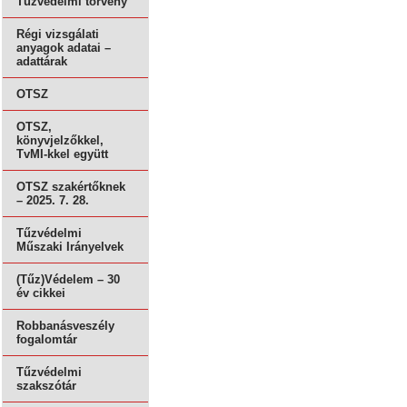
Tűzvédelmi törvény
Régi vizsgálati
anyagok adatai –
adattárak
OTSZ
OTSZ,
könyvjelzőkkel,
TvMI-kkel együtt
OTSZ szakértőknek
– 2025. 7. 28.
Tűzvédelmi
Műszaki Irányelvek
(Tűz)Védelem – 30
év cikkei
Robbanásveszély
fogalomtár
Tűzvédelmi
szakszótár