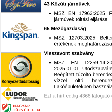
43 Közúti járművek
MSZ EN 17963:2025 Fö
járművek töltési eljárásai
65 Mezőgazdaság
MSZ 12703:2025 Belter
értékének meghatározása
Visszavont szabvány
MSZ EN 12259-14:202
2025.01.01 Utódszabvá
Beépített tűzoltó berendez
vízzel oltó berende
Lakóépületekben használa
Ezt a hírt eddig 4368 látogató 