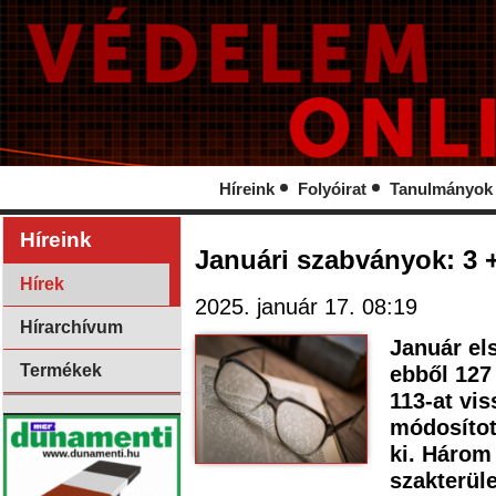
Híreink
Folyóirat
Tanulmányok
Híreink
Januári szabványok: 3 +
Hírek
2025. január 17. 08:19
Hírarchívum
Január el
Termékek
ebből 127
113-at vis
módosítot
ki. Három
szakterüle