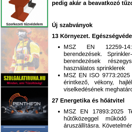
pedig akár a beavatkozó tűzo
Új szabványok
13 Környezet. Egészségvéde
MSZ EN 12259-14:20
berendezések. Sprinkler
berendezések részegy
használatos sprinklerek
MSZ EN ISO 9773:2025 Mű
érintkező, vékony, hajl
viselkedésének meghatár
27 Energetika és hőátvitel
MSZ EN 17893:2025 Ter
hűtőközeggel működő h
áruszállításra. Követelmé