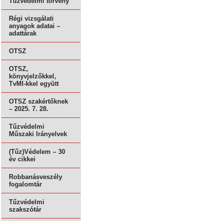
Tűzvédelmi törvény
Régi vizsgálati
anyagok adatai –
adattárak
OTSZ
OTSZ,
könyvjelzőkkel,
TvMI-kkel együtt
OTSZ szakértőknek
– 2025. 7. 28.
Tűzvédelmi
Műszaki Irányelvek
(Tűz)Védelem – 30
év cikkei
Robbanásveszély
fogalomtár
Tűzvédelmi
szakszótár