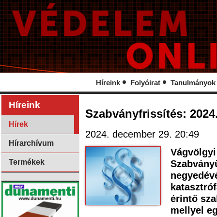
Híreink
Folyóirat
Tanulmányok
Híreink
Szabványfrissítés: 2024
Hírek
2024. december 29. 20:49
Hírarchívum
Vágvölgyi
Termékek
Szabványü
negyedévé
katasztróf
érintő sza
mellyel eg