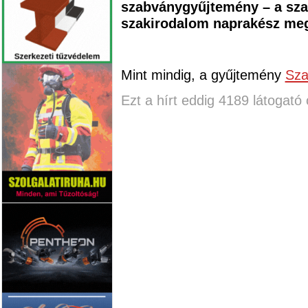
szabványgyűjtemény – a sza
szakirodalom naprakész megi
Mint mindig, a gyűjtemény
Sza
Ezt a hírt eddig 4189 látogató 