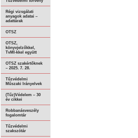
Tűzvédelmi törvény
Régi vizsgálati
anyagok adatai –
adattárak
OTSZ
OTSZ,
könyvjelzőkkel,
TvMI-kkel együtt
OTSZ szakértőknek
– 2025. 7. 28.
Tűzvédelmi
Műszaki Irányelvek
(Tűz)Védelem – 30
év cikkei
Robbanásveszély
fogalomtár
Tűzvédelmi
szakszótár