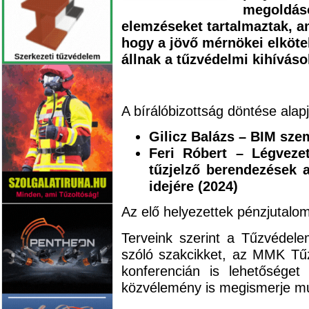
megoldáso
elemzéseket tartalmaztak, a
hogy a jövő mérnökei elköte
állnak a tűzvédelmi kihíváso
A bírálóbizottság döntése alapj
Gilicz Balázs – BIM sze
Feri Róbert – Légvezet
tűzjelző berendezések a
idejére (2024)
Az elő helyezettek pénzjutalo
Terveink szerint a Tűzvédele
szóló szakcikket, az MMK Tű
konferencián is lehetőséget
közvélemény is megismerje mu