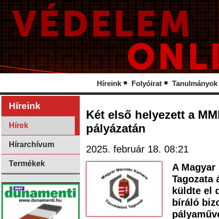
Híreink
Folyóirat
Tanulmányok
Híreink
Két első helyezett a M
Hírek
pályázatán
Hírarchívum
2025. február 18. 08:21
Termékek
A Magyar
Tagozata á
küldte el 
bíráló biz
pályaműv