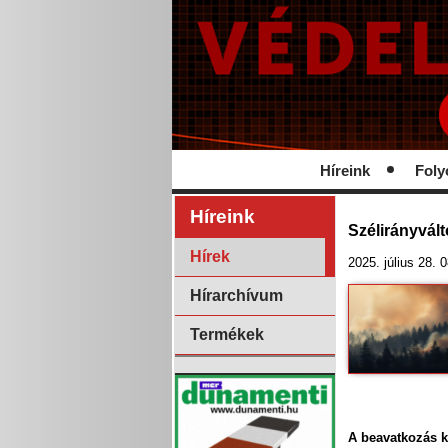
Híreink
Foly
Híreink
Szélirányvál
Hírek
2025. július 28. 
Hírarchívum
Termékek
A beavatkozás k