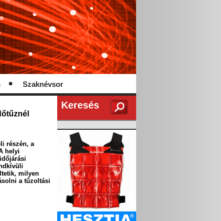
s
Szaknévsor
Keresés
dőtűznél
li részén, a
A helyi
időjárási
ndkívüli
ltetik, milyen
solni a tűzoltási