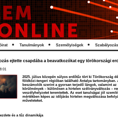
óirat
Tanulmányok
Személyiségek
Szabályozá
tozás ejtette csapdába a beavatkozókat egy törökországi er
08:01
2025. július közepén súlyos erdőtűz tört ki Törökország dé
földközi-tengeri régióban található Antalya tartományban. 
beszámolók szerint a gyorsan terjedő lángok, valamint az 
körülmények – különösen a hirtelen szélirányváltozás – re
veszélyhelyzetet teremtettek. Az eset tanulságai jól szemlé
mértékben képes az időjárás hirtelen megváltozása befolyá
műveleteket.
ezdete és a tűz dinamikája