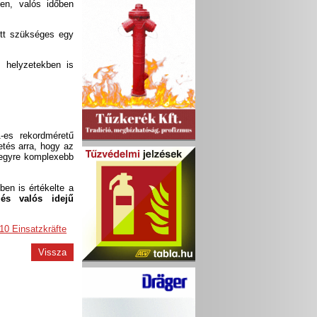
en, valós időben
lett szükséges egy
 helyzetekben is
-es rekordméretű
etés arra, hogy az
 egyre komplexebb
en is értékelte a
 és valós idejű
10 Einsatzkräfte
Vissza