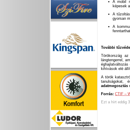
A mobil m
képesek ad
A tűzoltá
gyorsan mó
A kommuni
fenntartha
További tűzvéde
Törökország az
lángtengerrel, am
éghajlatváltozás
kihívások elé állí
A török katasztr
tanulságokat,
adatmegosztás
n
Forrás:
CTIF – W
Ezt a hírt eddig 