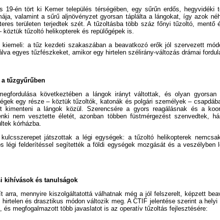
us 19-én tört ki Kemer település térségében, egy sűrűn erdős, hegyvidéki t
ímája, valamint a sűrű aljnövényzet gyorsan táplálta a lángokat, így azok né
éteres területen terjedtek szét. A tűzoltásba több száz főnyi tűzoltó, mentő
 köztük tűzoltó helikopterek és repülőgépek is.
 kiemeli: a tűz kezdeti szakaszában a beavatkozó erők jól szervezett módo
álva egyes tűzfészkeket, amikor egy hirtelen szélirány-változás drámai fordula
 a tűzgyűrűben
 megfordulása következtében a lángok irányt váltottak, és olyan gyorsan 
égek egy része – köztük tűzoltók, katonák és polgári személyek – csapdáb
tt kimenteni a lángok közül. Szerencsére a gyors reagálásnak és a koo
nki nem vesztette életét, azonban többen füstmérgezést szenvedtek, há
ültek kórházba.
kulcsszerepet játszottak a légi egységek: a tűzoltó helikopterek nemcsak
 légi felderítéssel segítették a földi egységek mozgását és a veszélyben l
si kihívások és tanulságok
ít arra, mennyire kiszolgáltatottá válhatnak még a jól felszerelt, képzett b
s hirtelen és drasztikus módon változik meg. A CTIF jelentése szerint a helyi 
, és megfogalmazott több javaslatot is az operatív tűzoltás fejlesztésére: