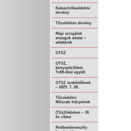
Katasztrófavédelmi
törvény
Tűzvédelmi törvény
Régi vizsgálati
anyagok adatai –
adattárak
OTSZ
OTSZ,
könyvjelzőkkel,
TvMI-kkel együtt
OTSZ szakértőknek
– 2025. 7. 28.
Tűzvédelmi
Műszaki Irányelvek
(Tűz)Védelem – 30
év cikkei
Robbanásveszély