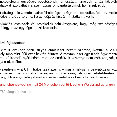
eteorológiai egységek bevetésének fontossága, amelyek a tűz közeléb
atokat szolgáltatni a szélmozgásról, páratartalomról, hőmérsékletről.
si stratégia folyamatos adaptálhatósága: a rögzített beavatkozási terv mel
dosítható „B-terv” is, ha az időjárás kiszámíthatatlanná válik.
kációs eszközök és protokollok felülvizsgálata, hogy még szélsőséges
tó legyen az egységek közti kapcsolat.
lmi fejlesztések
 elmúlt években több súlyos erdőtűzzel nézett szembe, köztük a 2021
ely több mint 200 ezer hektárt érintett. A mostani eset egy újabb figyelmezt
 és a fokozódó nyári hőség miatt az erdőtüzek veszélye nem csökken, sőt,
tja a tűzoltókat.
ófavédelem – a CTIF tudósítása szerint – már a helyszíni beavatkozás közb
 és tervezi a
digitális térképes modellezés, drónos előfelderítés
agyobb arányú integrálását a jövőbeni erdőtüzes beavatkozások során.
indrichtungswechsel hält 24 Menschen bei türkischem Waldbrand gefangen, 
3780 látogató olvasta.