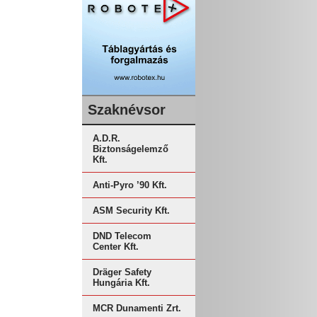
Szaknévsor
A.D.R.
Biztonságelemző
Kft.
Anti-Pyro ’90 Kft.
ASM Security Kft.
DND Telecom
Center Kft.
Dräger Safety
Hungária Kft.
MCR Dunamenti Zrt.