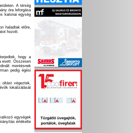
erületen. A térség
hány óra leforgása
 és katonai egység
n haladtak előre,
tot hozott.
terjedtek, hogy a
a esett. Összesen
rdinált mentésnek
rman pedig égési
 oltást végeztek,
évők lokalizálását
eavatkozó egységek
irányítás értékelte