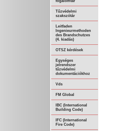
fogalomtár
Tűzvédelmi
szakszótár
Leitfaden
Ingenieurmethoden
des Brandschutzes
(4. kiadás)
OTSZ kérdések
Egységes
jelrendszer
tűzvédelmi
dokumentációkhoz
Vds
FM Global
IBC (International
Building Code)
IFC (International
Fire Code)