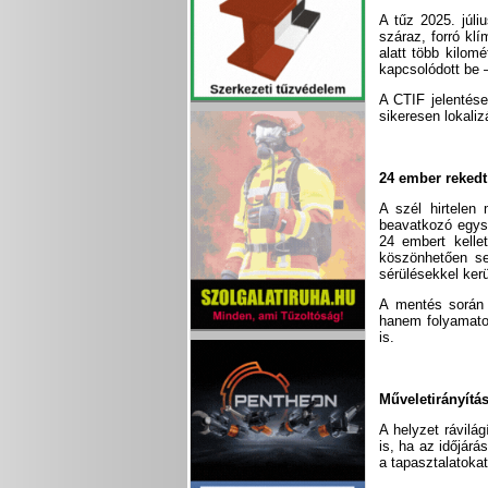
A tűz 2025. júli
száraz, forró kl
alatt több kilom
kapcsolódott be –
A CTIF jelentése
sikeresen lokaliz
24 ember rekedt
A szél hirtelen
beavatkozó egys
24 embert kelle
köszönhetően se
sérülésekkel ker
A mentés során 
hanem folyamatos
is.
Műveletirányítá
A helyzet rávilág
is, ha az időjárá
a tapasztalatokat