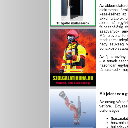
Az akkumulátorok
elektromos jármű
kezeléséhez az 
akkumulátorok bi
akkumulátorgyár
felhasználásig é
szabványok, amel
Már eleve a ten
rendszerek telep
nagy szükség v
vonatkozó szabál
Az új szabványj
– a tervek szer
hasonlóan egyfa
támaszkodik majd
Mit jelent ez a 
Az anyag várható
vetítve. Egysze
biztonságos
(használat
használat
hulladékk