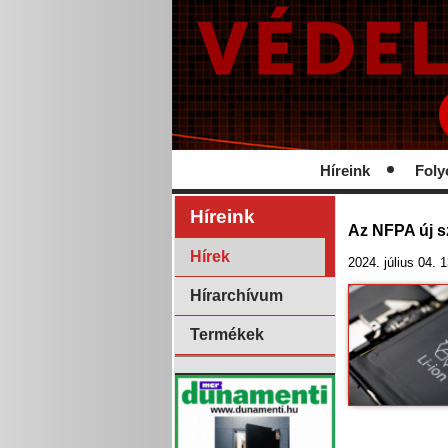
Híreink
Foly
Híreink
Az NFPA új s
Hírek
2024. július 04. 
Hírarchívum
Termékek