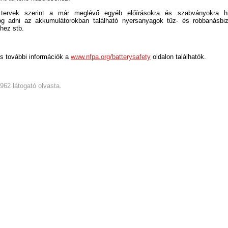
ervek szerint a már meglévő egyéb előírásokra és szabványokra hi
og adni az akkumulátorokban található nyersanyagok tűz- és robbanásbi
shez stb.
s további információk a
www.nfpa.org/batterysafety
oldalon találhatók.
4962 látogató olvasta.