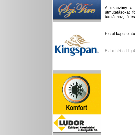
A szabvány a t
útmutatásokat f
tároláshoz, tölté
Ezzel kapcsolato
Ezt a hírt eddig 