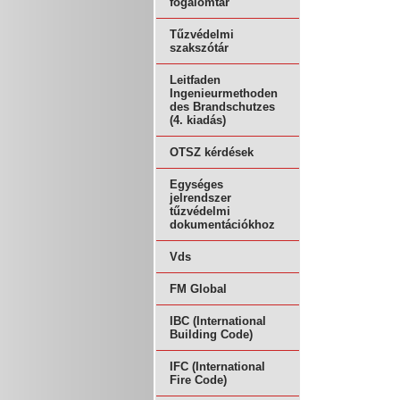
fogalomtár
Tűzvédelmi
szakszótár
Leitfaden
Ingenieurmethoden
des Brandschutzes
(4. kiadás)
OTSZ kérdések
Egységes
jelrendszer
tűzvédelmi
dokumentációkhoz
Vds
FM Global
IBC (International
Building Code)
IFC (International
Fire Code)