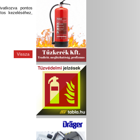
vatkozva pontos
ztos kezeléséhez,
Vissza