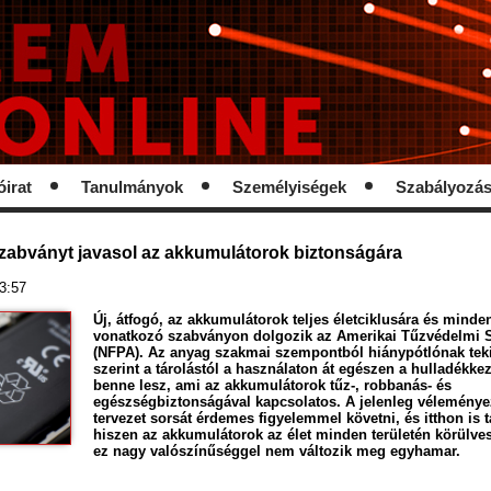
óirat
Tanulmányok
Személyiségek
Szabályozá
zabványt javasol az akkumulátorok biztonságára
13:57
Új, átfogó, az akkumulátorok teljes életciklusára és minde
vonatkozó szabványon dolgozik az Amerikai Tűzvédelmi 
(NFPA). Az anyag szakmai szempontból hiánypótlónak tekin
szerint a tárolástól a használaton át egészen a hulladékk
benne lesz, ami az akkumulátorok tűz-, robbanás- és
egészségbiztonságával kapcsolatos. A jelenleg véleményez
tervezet sorsát érdemes figyelemmel követni, és itthon is t
hiszen az akkumulátorok az élet minden területén körülve
ez nagy valószínűséggel nem változik meg egyhamar.