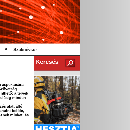
s
Szaknévsor
Keresés
n aspektusára
Szövetség
thető: a tervek
ezelésig minden
és alatt álló
anulni belőle,
sznek minket, és