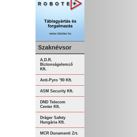
Szaknévsor
A.D.R.
Biztonságelemző
Kft.
Anti-Pyro ’90 Kft.
ASM Security Kft.
DND Telecom
Center Kft.
Dräger Safety
Hungária Kft.
MCR Dunamenti Zrt.