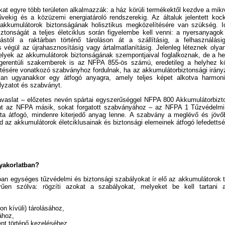
at egyre több területen alkalmazzák: a ház körüli termékektől kezdve a mikr
vekig és a közüzemi energiatároló rendszerekig. Az általuk jelentett koc
akkumulátorok biztonságának holisztikus megközelítésére van szükség. I
ztonságát a teljes életciklus során figyelembe kell venni: a nyersanyagok
tástól a raktárban történő tároláson át a szállításig, a felhasználás
s végül az újrahasznosításig vagy ártalmatlanításig. Jelenleg léteznek oly
yek az akkumulátorok biztonságának szempontjaival foglalkoznak, de a hel
gerentúli szakemberek is az NFPA 855-ös számú, eredetileg a helyhez köt
ítésére vonatkozó szabványhoz fordulnak, ha az akkumulátorbiztonsági irány
an ugyanakkor egy átfogó anyagra, amely teljes képet alkotva harmon
yzatot és szabványt.
avaslat – előzetes nevén spártai egyszerűséggel NFPA 800 Akkumulátorbizt
int az NFPA másik, sokat forgatott szabványához – az NFPA 1 Tűzvédelm
jta átfogó, mindenre kiterjedő anyag lenne. A szabvány a meglévő és jövő
 az akkumulátorok életciklusainak és biztonsági elemeinek átfogó lefedetts
gyakorlatban?
an egységes tűzvédelmi és biztonsági szabályokat ír elő az akkumulátorok te
rűen szólva: rögzíti azokat a szabályokat, melyeket be kell tartani 
on kívüli) tárolásához,
ához,
ént történő kezeléséhez.