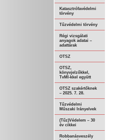
Katasztrófavédelmi
törvény
Tűzvédelmi törvény
Régi vizsgálati
anyagok adatai –
adattárak
OTSZ
OTSZ,
könyvjelzőkkel,
TvMI-kkel együtt
OTSZ szakértőknek
– 2025. 7. 28.
Tűzvédelmi
Műszaki Irányelvek
(Tűz)Védelem – 30
év cikkei
Robbanásveszély