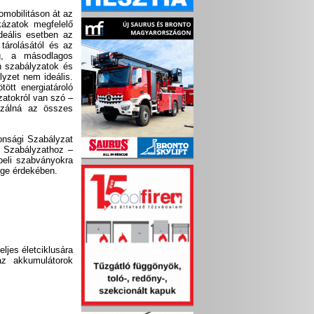
omobilitáson át az
kázatok megfelelő
deális esetben az
 tárolásától és az
ig, a másodlagos
an szabályzatok és
yzet nem ideális.
ött energiatároló
zatokról van szó –
izálná az összes
onsági Szabályzat
i Szabályzathoz –
beli szabványokra
ége érdekében.
ljes életciklusára
az akkumulátorok