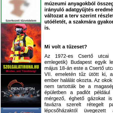
múzeumi anyagokból összegy
irányuló adatgyűjtés eredmé
változat a terv szerint részl
utóéletét, a szakmára gyakor
is.
Mi volt a tűzeset?
Az 1972-es Csertő utcai t
emlegetik) Budapest egyik l
május 18-án este a Csertő utc
VII. emeletén tűz ütött ki, 
ember halálát okozta. Az okok 
nem tartották be a magasépü
épületben a padlót például
mérgező, éghető gázokat is 
favázra szerelt rétegelt p
lépcsőházaktól üvegezett