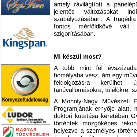
amely rávilágított a panelép
jelentős változásokat in
szabályozásában. A tragédia
fontos mérföldkővé vált
szigorításában.
Mi készül most?
A több mint fél évszázada 
homályába vész, ám egy művés
feldolgozásra kerülhet 
tanúvallomásokra, túlélőkre, 
A Moholy-Nagy Művészeti E
Programjának ernyője alatt, 
doktori kutatása keretében Gy
történtek mozgóképes rekonst
helyezve a személyes történet