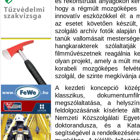
és rekonstruált anyagokon kere
hogy a régmúlt mozgóképes 
innovatív eszközökkel él: a m
az esetet követően készült,
szolgáló archív fotók alapján
tanúk vallomásait mesterséges 
hangkarakterek szólalta
filmművészetnek reagálnia ke
olyan projekt, amely a múlt me
korabeli mozgóképes felvét
szolgál, de szinte megkívánja 
A kezdeti koncepció közép
klasszikus, dokumentumfi
megszólaltatása, a helyszí
feldolgozásának kísérlete á
Nemzeti Közszolgálati Egye
doktorandusza, és a Kata
segítségével a rendelkezésére