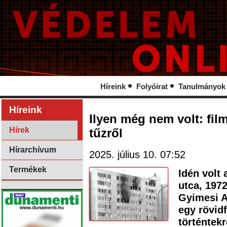
Híreink
Folyóirat
Tanulmányok
Híreink
Ilyen még nem volt: film
Hírek
tűzről
Hírarchívum
2025. július 10. 07:52
Termékek
Idén volt
utca, 1972
Gyimesi A
egy rövid
történtekr