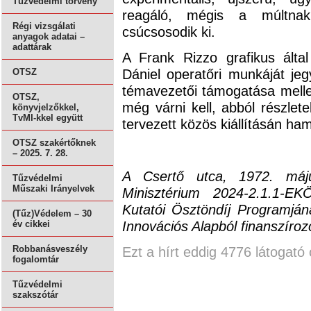
Tűzvédelmi törvény
reagáló, mégis a múltnak
Régi vizsgálati
csúcsosodik ki.
anyagok adatai –
adattárak
A Frank Rizzo grafikus ált
Dániel operatőri munkáját je
OTSZ
témavezetői támogatása melle
OTSZ,
még várni kell, abból részle
könyvjelzőkkel,
TvMI-kkel együtt
tervezett közös kiállításán ha
OTSZ szakértőknek
– 2025. 7. 28.
A Csertő utca, 1972. máju
Tűzvédelmi
Műszaki Irányelvek
Minisztérium 2024-2.1.1-E
Kutatói Ösztöndíj Programján
(Tűz)Védelem – 30
Innovációs Alapból finanszíroz
év cikkei
Ezt a hírt eddig 4776 látogató 
Robbanásveszély
fogalomtár
Tűzvédelmi
szakszótár