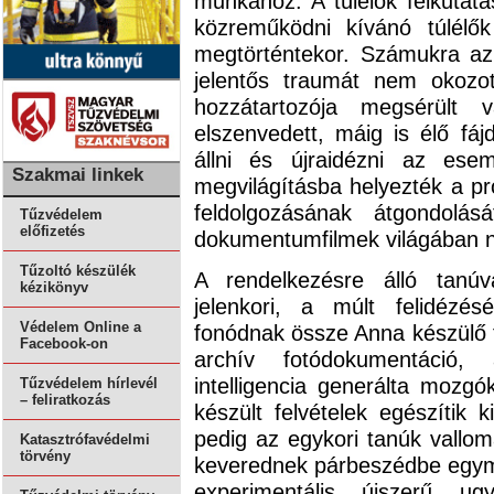
munkához. A túlélők felkutatá
közreműködni kívánó túlélő
megtörténtekor. Számukra az
jelentős traumát nem okozot
hozzátartozója megsérült 
elszenvedett, máig is élő f
állni és újraidézni az ese
Szakmai linkek
megvilágításba helyezték a pro
feldolgozásának átgondolá
Tűzvédelem
előfizetés
dokumentumfilmek világában ne
Tűzoltó készülék
A rendelkezésre álló tanú
kézikönyv
jelenkori, a múlt felidézés
Védelem Online a
fonódnak össze Anna készülő fi
Facebook-on
archív fotódokumentáció,
intelligencia generálta mozgó
Tűzvédelem hírlevél
– feliratkozás
készült felvételek egészítik 
pedig az egykori tanúk vallom
Katasztrófavédelmi
törvény
keverednek párbeszédbe egymá
experimentális, újszerű, ugy