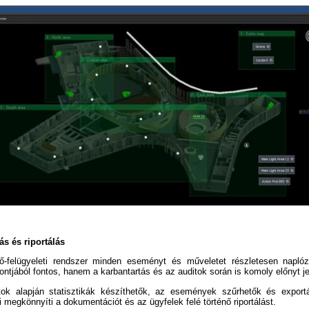
s és riportálás
ő-felügyeleti rendszer minden eseményt és műveletet részletesen napl
ntjából fontos, hanem a karbantartás és az auditok során is komoly előnyt je
tok alapján statisztikák készíthetők, az események szűrhetők és exportá
 megkönnyíti a dokumentációt és az ügyfelek felé történő riportálást.