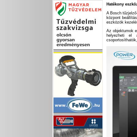
Hatékony eszkö
A Bosch tűzjelző-
központ beállítá
eszközök kezelé
Az objektumok el
helyezheti el
csoportosíthatók