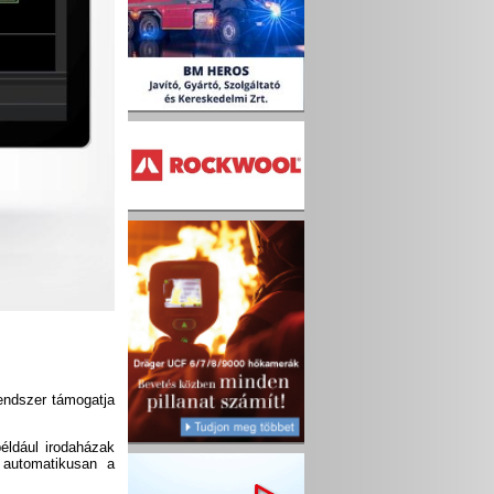
rendszer támogatja
éldául irodaházak
r automatikusan a