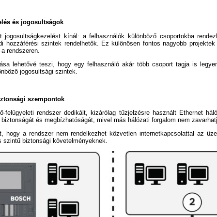
lés és jogosultságok
tt jogosultságkezelést kínál: a felhasználók különböző csoportokba rende
i hozzáférési szintek rendelhetők. Ez különösen fontos nagyobb projektek 
 a rendszeren.
sa lehetővé teszi, hogy egy felhasználó akár több csoport tagja is legye
önböző jogosultsági szintek.
biztonsági szempontok
-felügyeleti rendszer dedikált, kizárólag tűzjelzésre használt Ethernet hál
r biztonságát és megbízhatóságát, mivel más hálózati forgalom nem zavarhat
, hogy a rendszer nem rendelkezhet közvetlen internetkapcsolattal az üz
 szintű biztonsági követelményeknek.