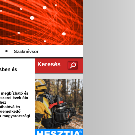
s
Szaknévsor
Keresés
ésben és
a megbízható és
dszerei évek óta
shez
áthatóvá és
 kiemelkedő
ek magyarországi