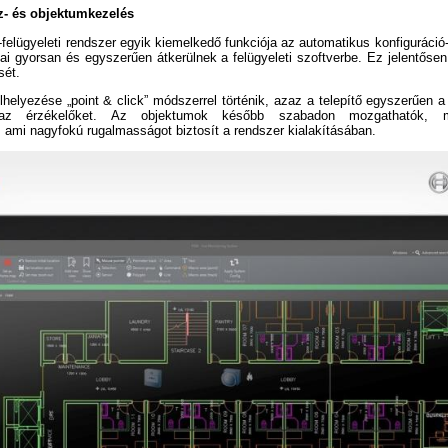
z- és objektumkezelés
felügyeleti rendszer egyik kiemelkedő funkciója az automatikus konfiguráció-á
sai gyorsan és egyszerűen átkerülnek a felügyeleti szoftverbe. Ez jelentősen
sét.
helyezése „point & click” módszerrel történik, azaz a telepítő egyszerűen a 
 az érzékelőket. Az objektumok később szabadon mozgathatók, 
, ami nagyfokú rugalmasságot biztosít a rendszer kialakításában.