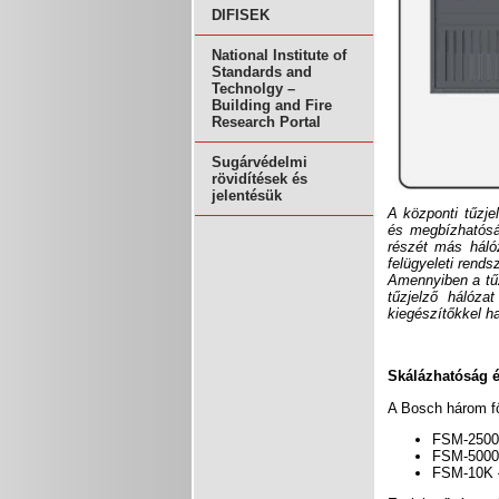
DIFISEK
National Institute of
Standards and
Technolgy –
Building and Fire
Research Portal
Sugárvédelmi
rövidítések és
jelentésük
A központi tűzje
és megbízhatósá
részét más hálóz
felügyeleti rends
Amennyiben a tűz
tűzjelző hálóza
kiegészítőkkel h
Skálázhatóság é
A Bosch három fő
FSM-2500 
FSM-5000 
FSM-10K –