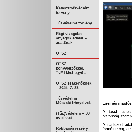
Katasztrófavédelmi
törvény
Tűzvédelmi törvény
Régi vizsgálati
anyagok adatai –
adattárak
OTSZ
OTSZ,
könyvjelzőkkel,
TvMI-kkel együtt
OTSZ szakértőknek
– 2025. 7. 28.
Tűzvédelmi
Műszaki Irányelvek
Eseménynaplózá
A Bosch tűzjelz
(Tűz)Védelem – 30
biztonság szempo
év cikkei
A naplózott ada
Robbanásveszély
formátumba), ami