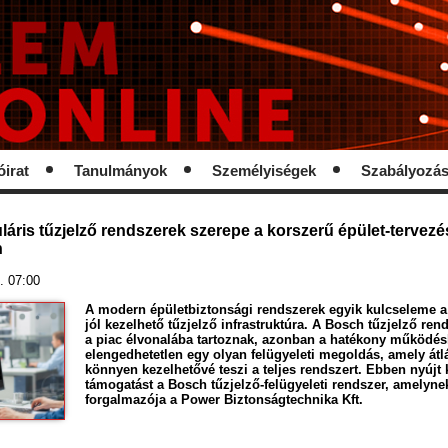
óirat
Tanulmányok
Személyiségek
Szabályozá
áris tűzjelző rendszerek szerepe a korszerű épület-tervez
n
. 07:00
A modern épületbiztonsági rendszerek egyik kulcseleme 
jól kezelhető tűzjelző infrastruktúra. A Bosch tűzjelző ren
a piac élvonalába tartoznak, azonban a hatékony működé
elengedhetetlen egy olyan felügyeleti megoldás, amely átl
könnyen kezelhetővé teszi a teljes rendszert. Ebben nyújt
támogatást a Bosch tűzjelző-felügyeleti rendszer, amelyn
forgalmazója a Power Biztonságtechnika Kft.