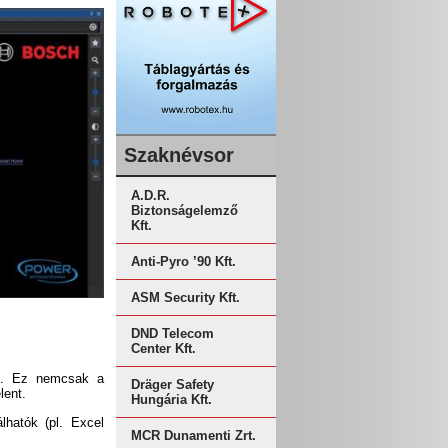
Szaknévsor
A.D.R.
Biztonságelemző
Kft.
Anti-Pyro ’90 Kft.
ASM Security Kft.
DND Telecom
Center Kft.
óz. Ez nemcsak a
Dräger Safety
lent.
Hungária Kft.
lhatók (pl. Excel
MCR Dunamenti Zrt.