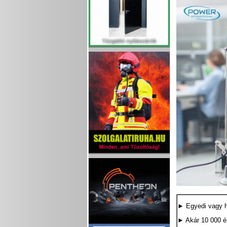
► Egyedi vagy h
► Akár 10 000 é