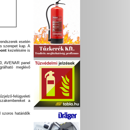
rendszerek esetén
us szerepet kap. A
pont
kezelésére is
000, AVENAR panel
rálható meglévő
jelző-felügyeleti
 szakembereket a
l szoros határidők