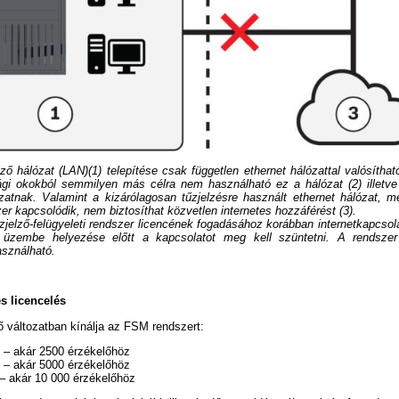
lző hálózat (LAN)(1) telepítése csak független ethernet hálózattal valósítha
gi okokból semmilyen más célra nem használható ez a hálózat (2) illetv
atnak. Valamint a kizárólagosan tűzjelzésre használt ethernet hálózat, me
zer kapcsolódik, nem biztosíthat közvetlen internetes hozzáférést (3).
jelző-felügyeleti rendszer licencének fogadásához korábban internetkapcsolat
t üzembe helyezése előtt a kapcsolatot meg kell szüntetni. A rendszer
asználható.
s licencelés
 változatban kínálja az FSM rendszert:
– akár 2500 érzékelőhöz
– akár 5000 érzékelőhöz
 akár 10 000 érzékelőhöz