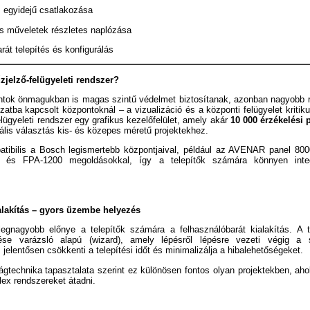
 egyidejű csatlakozása
 műveletek részletes naplózása
át telepítés és konfigurálás
űzjelző-felügyeleti rendszer?
ontok önmagukban is magas szintű védelmet biztosítanak, azonban nagyobb 
zatba kapcsolt központoknál – a vizualizáció és a központi felügyelet kritik
lügyeleti rendszer egy grafikus kezelőfelület, amely akár
10 000 érzékelési 
eális választás kis- és közepes méretű projektekhez.
atibilis a Bosch legismertebb központjaival, például az AVENAR panel 8
 és FPA-1200 megoldásokkal, így a telepítők számára könnyen integ
ialakítás – gyors üzembe helyezés
gnagyobb előnye a telepítők számára a felhasználóbarát kialakítás. A tűz
tése varázsló alapú (wizard), amely lépésről lépésre vezeti végig a
 jelentősen csökkenti a telepítési időt és minimalizálja a hibalehetőségeket.
gtechnika tapasztalata szerint ez különösen fontos olyan projektekben, aho
lex rendszereket átadni.