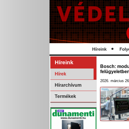
Híreink
Foly
Híreink
Bosch: modul
felügyeletbe
Hírek
2026. március 26
Hírarchívum
Termékek