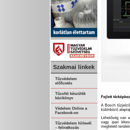
Szakmai linkek
Tűzvédelem
előfizetés
Tűzoltó készülék
Fejlett térképke
kézikönyv
A Bosch tűzjelző
Védelem Online a
különböző alapra
Facebook-on
Lehetőség van a
vagy ipari léte
Tűzvédelem hírlevél
megfelelő terület
– feliratkozás