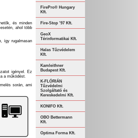
FirePro® Hungary
Kft.
zhetők, és minden
Fire-Stop ’97 Kft.
esetén, ahol több
GeoX
Térinformatikai Kft.
n, így rugalmasan
Halas Tűzvédelem
Kft.
Kamleithner
Budapest Kft.
ózatot igényel. Ez
ja a működést.
K-FLÓRIÁN
emelés során, ami
Tűzvédelmi
Szolgáltató és
Kereskedelmi Kft.
KONIFO Kft.
OBO Bettermann
Kft.
Optima Forma Kft.