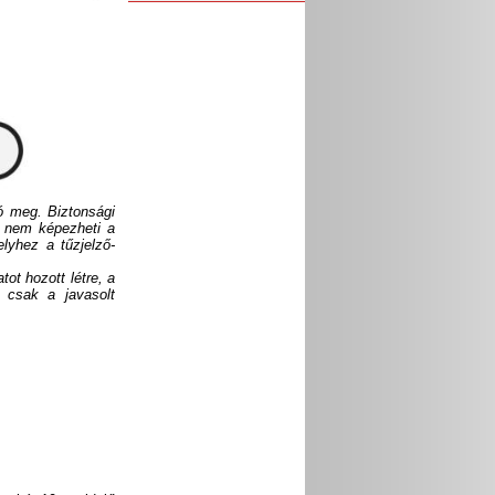
tó meg. Biztonsági
e nem képezheti a
lyhez a tűzjelző-
ot hozott létre, a
 csak a javasolt