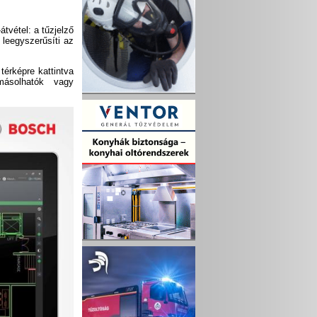
tvétel: a tűzjelző
 leegyszerűsíti az
térképre kattintva
másolhatók vagy