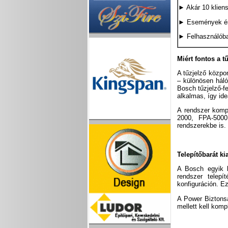
► Akár 10 kliens
► Események és
► Felhasználóbar
Miért fontos a t
A tűzjelző közp
– különösen háló
Bosch tűzjelző-fe
alkalmas, így id
A rendszer komp
2000, FPA-5000
rendszerekbe is.
Telepítőbarát k
A Bosch egyik le
rendszer telepí
konfiguráción. Ez
A Power Biztonsá
mellett kell komp