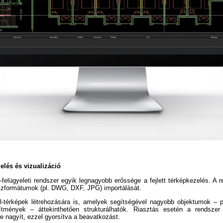
zelés és vizualizáció
-felügyeleti rendszer egyik legnagyobb erőssége a fejlett térképkezelés. A 
jzformátumok (pl. DWG, DXF, JPG) importálását.
l-térképek létrehozására is, amelyek segítségével nagyobb objektumok – p
sítmények – áttekinthetően strukturálhatók. Riasztás esetén a rendsze
re nagyít, ezzel gyorsítva a beavatkozást.