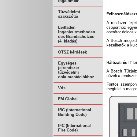
fogalomtár
Tűzvédelmi
Felhasználókeze
szakszótár
A rendszer fejle
csoporthoz egyed
Leitfaden
operátor dolgozik
Ingenieurmethoden
des Brandschutzes
A Bosch megoldá
(4. kiadás)
kezelhetők a kül
OTSZ kérdések
Hálózati és IT 
Egységes
jelrendszer
A Bosch Tűzjelző
tűzvédelmi
növeli a rendsze
dokumentációkhoz
Fontos szempont
Vds
megfelel a magas
FM Global
IBC (International
Building Code)
IFC (International
Fire Code)