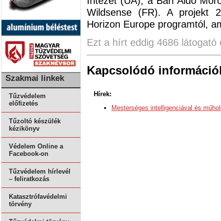
Intézet (UA), a Bari Aldo Mor
Wildsense (FR). A projekt 2
Horizon Europe programtól, a
Ezt a hírt eddig 4686 látogató 
Kapcsolódó információ
Szakmai linkek
Hírek:
Tűzvédelem
előfizetés
Mesterséges intelligenciával és műhol
Tűzoltó készülék
kézikönyv
Védelem Online a
Facebook-on
Tűzvédelem hírlevél
– feliratkozás
Katasztrófavédelmi
törvény