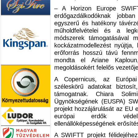
– A Horizon Europe SWIFTT
erdőgazdálkodóknak jobban 
egyszerű és hatékony távérz
műholdfelvételei és a legk
módszerek támogatásával m
kockázatmodellezést nyújtja,
erőforrás hosszú távú fennm
mondta el Ariane Kaploun
megoldásokért felelős vezetőj
A Copernicus, az Európai 
széleskörű adatokat biztosí
támogatnak. Chiara Soli
Ügynökségének (EUSPA) SWIF
projekt hozzájárulását az EU e
európai erdők védelm
ellenállóképességének erősíté
A SWIFTT projekt félidejéhe