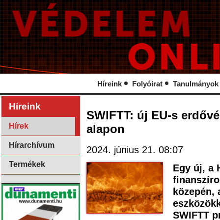
Híreink
Folyóirat
Tanulmányok
Híreink
SWIFTT: új EU-s erdővé
Hírek
alapon
Hírarchívum
2024. június 21. 08:07
Termékek
Egy új, a
finanszíro
közepén, 
eszközökk
SWIFTT pr