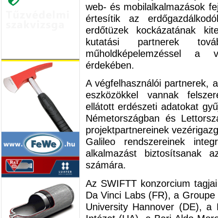
web- és mobilalkalmazások fej
értesítik az erdőgazdálkod
erdőtüzek kockázatának kite
kutatási partnerek tová
műholdképelemzéssel a ve
érdekében.
A végfelhasználói partnerek, 
eszközökkel vannak felszere
ellátott erdészeti adatokat g
Németországban és Lettorsz
projektpartnereinek vezérigazg
Galileo rendszereinek inte
alkalmazást biztosítsanak a
számára.
Az SWIFTT konzorcium tagjai 
Da Vinci Labs (FR), a Groupe 
University Hannover (DE), a 