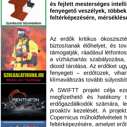
és fejlett mesterséges intell
fenyegető veszélyek, többek
feltérképezésére, mérséklés
Az erdők kritikus ökoszisz
biztosítanak élőhelyet, és to
támogatják, ráadásul létfontos
a vízháztartás szabályozása,
dioxid tárolása. Az erdőket ug
fenyegeti – erdőtüzek, viha
klímaváltozás tovább súlyosbít
A SWIFTT projekt célja eze
megfizethető és hatékony t
erdőgazdálkodók számára, l
proaktív kezelését. A projek
Copernicus műholdfelvételeit h
feltérképezésére, amelyet erő