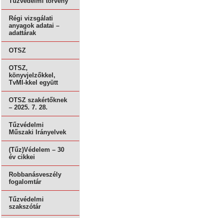
Tűzvédelmi törvény
Régi vizsgálati
anyagok adatai –
adattárak
OTSZ
OTSZ,
könyvjelzőkkel,
TvMI-kkel együtt
OTSZ szakértőknek
– 2025. 7. 28.
Tűzvédelmi
Műszaki Irányelvek
(Tűz)Védelem – 30
év cikkei
Robbanásveszély
fogalomtár
Tűzvédelmi
szakszótár