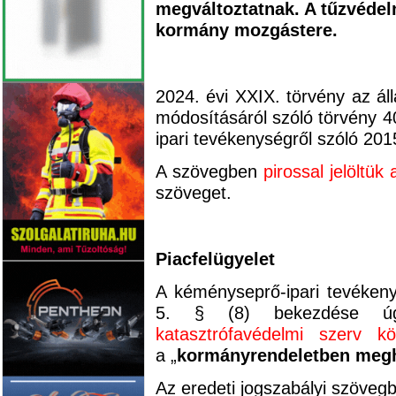
megváltoztatnak. A tűzvédelm
kormány mozgástere.
2024. évi XXIX. törvény az á
módosításáról szóló törvény 4
ipari tevékenységről szóló 201
A szövegben
pirossal jelöltük 
szöveget.
Piacfelügyelet
A kéményseprő-ipari tevékeny
5. § (8) bekezdése úg
katasztrófavédelmi szerv kö
a „
kormányrendeletben megh
Az eredeti jogszabályi szöveg