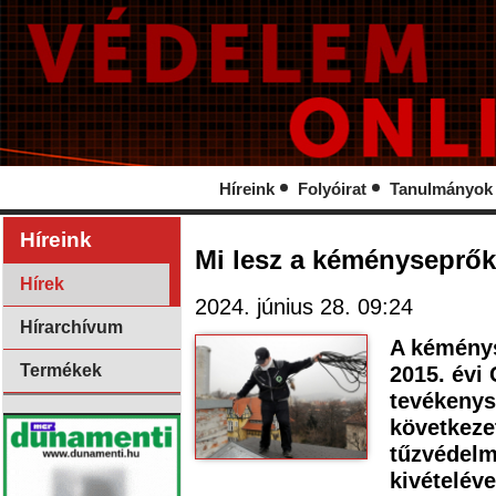
Híreink
Folyóirat
Tanulmányok
Híreink
Mi lesz a kéményseprők
Hírek
2024. június 28. 09:24
Hírarchívum
A kéménys
Termékek
2015. évi 
tevékenys
következe
tűzvédelm
kivételéve