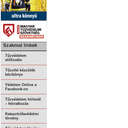
Szakmai linkek
Tűzvédelem
előfizetés
Tűzoltó készülék
kézikönyv
Védelem Online a
Facebook-on
Tűzvédelem hírlevél
– feliratkozás
Katasztrófavédelmi
törvény