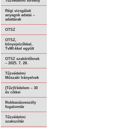
Tűzvédelmi törvény
Régi vizsgálati
anyagok adatai –
adattárak
OTSZ
OTSZ,
könyvjelzőkkel,
TvMI-kkel együtt
OTSZ szakértőknek
– 2025. 7. 28.
Tűzvédelmi
Műszaki Irányelvek
(Tűz)Védelem – 30
év cikkei
Robbanásveszély
fogalomtár
Tűzvédelmi
szakszótár