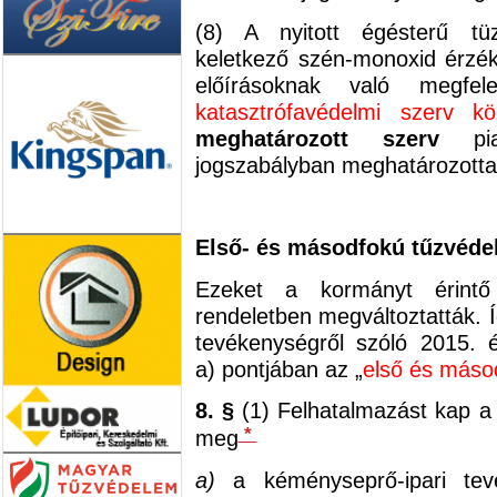
(8) A nyitott égésterű tü
keletkező szén-monoxid érzé
előírásoknak való megfe
katasztrófavédelmi szerv kö
meghatározott szerv
piac
jogszabályban meghatározottak
Első- és másodfokú tűzvéde
Ezeket a kormányt érintő 
rendeletben megváltoztatták. Í
tevékenységről szóló 2015. 
a) pontjában az „
első és máso
8. §
(1) Felhatalmazást kap a
*
meg
a)
a kéményseprő-ipari tev