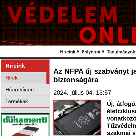
Híreink
Folyóirat
Tanulmányok
Híreink
Az NFPA új szabványt j
Hírek
biztonságára
Hírarchívum
2024. július 04. 13:57
Termékek
Új, átfogó
életciklu
vonatkozó
Tűzvédelm
szakmai s