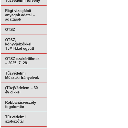
Tűzvédelmi törvény
Régi vizsgálati
anyagok adatai –
adattárak
OTSZ
OTSZ,
könyvjelzőkkel,
TvMI-kkel együtt
OTSZ szakértőknek
– 2025. 7. 28.
Tűzvédelmi
Műszaki Irányelvek
(Tűz)Védelem – 30
év cikkei
Robbanásveszély
fogalomtár
Tűzvédelmi
szakszótár