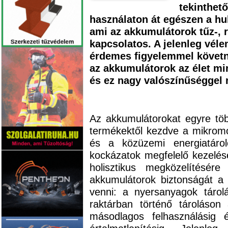
tekinthető
használaton át egészen a hu
ami az akkumulátorok tűz-, 
kapcsolatos. A jelenleg véle
érdemes figyelemmel követni,
az akkumulátorok az élet mi
és ez nagy valószínűséggel
Az akkumulátorokat egyre töb
termékektől kezdve a mikromo
és a közüzemi energiatároló
kockázatok megfelelő kezelé
holisztikus megközelítésér
akkumulátorok biztonságát a t
venni: a nyersanyagok tárol
raktárban történő tároláson 
másodlagos felhasználásig 