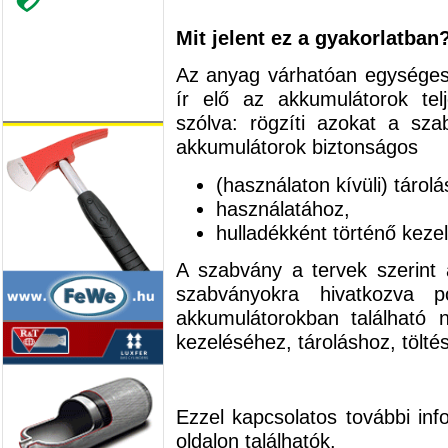
Mit jelent ez a gyakorlatban
Az anyag várhatóan egységes 
ír elő az akkumulátorok telj
szólva: rögzíti azokat a sza
akkumulátorok biztonságos
(használaton kívüli) tárol
használatához,
hulladékként történő kez
A szabvány a tervek szerint
szabványokra hivatkozva 
akkumulátorokban található 
kezeléséhez, tároláshoz, tölté
Ezzel kapcsolatos további in
oldalon találhatók.