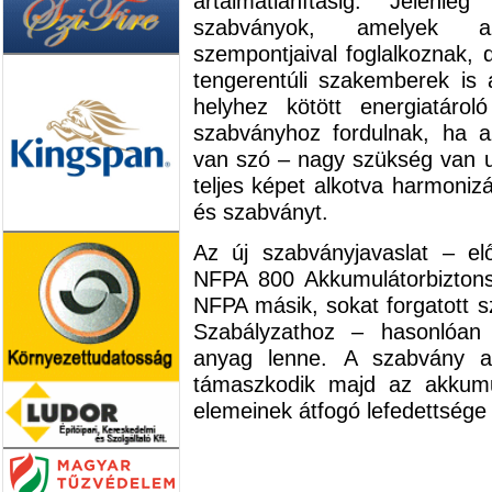
ártalmatlanításig. Jelenl
szabványok, amelyek az
szempontjaival foglalkoznak, 
tengerentúli szakemberek is
helyhez kötött energiatárol
szabványhoz fordulnak, ha az
van szó – nagy szükség van 
teljes képet alkotva harmoniz
és szabványt.
Az új szabványjavaslat – el
NFPA 800 Akkumulátorbiztons
NFPA másik, sokat forgatott
Szabályzathoz – hasonlóan 
anyag lenne. A szabvány a
támaszkodik majd az akkumul
elemeinek átfogó lefedettsége