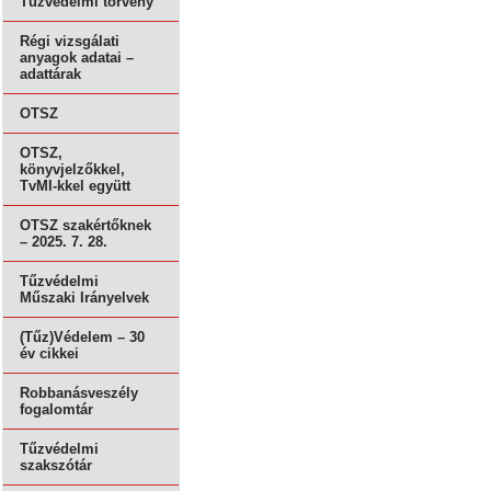
Tűzvédelmi törvény
Régi vizsgálati
anyagok adatai –
adattárak
OTSZ
OTSZ,
könyvjelzőkkel,
TvMI-kkel együtt
OTSZ szakértőknek
– 2025. 7. 28.
Tűzvédelmi
Műszaki Irányelvek
(Tűz)Védelem – 30
év cikkei
Robbanásveszély
fogalomtár
Tűzvédelmi
szakszótár