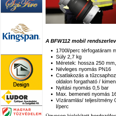
A BFW112 mobil rendszerlevá
1700l/perc térfogatáram
Súly 2,7 ​​kg
Méretek: hossza 250 mm
Névleges nyomás PN16
Csatlakozás a tűzcsaphoz
oldalon forgatható / kimen
Nyitási nyomás 0,5 bar
Max. bemeneti nyomás 16
Vízáramlás/ teljesítmény 0
l/perc
Ügyesen kialakított hordozóf