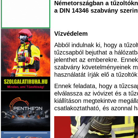
Németországban a tűzoltókna
a DIN 14346 szabvány szerint
Vízvédelem
Abból indulnak ki, hogy a tűzo
tűzcsapból bejuthat a hálózat
jelenthet az emberekre. Enne
szabvány követelményeinek me
használatát írják elő a tűzoltó
Ennek feladata, hogy a tűzcsa
elválassza az ivóvizet és a tűzo
kiállításon megtekintve megál
csatlakoztatható, és azonnal h