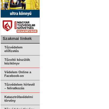
Szakmai linkek
Tűzvédelem
előfizetés
Tűzoltó készülék
kézikönyv
Védelem Online a
Facebook-on
Tűzvédelem hírlevél
– feliratkozás
Katasztrófavédelmi
törvény