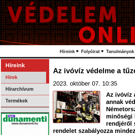
Híreink
Folyóirat
Tanulmányok
Híreink
Az ivóvíz védelme a tű
Hírek
2023. október 07. 10:35
Hírarchívum
Az ivóvíz
Termékek
annak véd
Németorsz
minőségi 
rendjéről 
rendelet szabályozza mindez