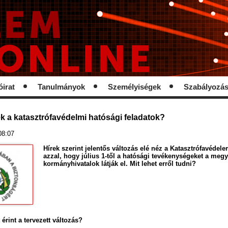
óirat
Tanulmányok
Személyiségek
Szabályozá
k a katasztrófavédelmi hatósági feladatok?
 08:07
Hírek szerint jelentős változás elé néz a Katasztrófavédel
azzal, hogy július 1-től a hatósági tevékenységeket a megy
kormányhivatalok látják el. Mit lehet erről tudni?
 érint a tervezett változás?