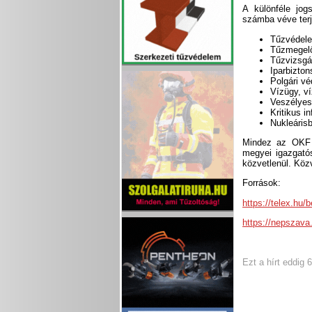
A különféle jog
számba véve terje
Tűzvédel
Tűzmegel
Tűzvizsgá
Iparbizto
Polgári v
Vízügy, v
Veszélyes 
Kritikus i
Nukleárisb
Mindez az OKF h
megyei igazgatós
közvetlenül. Közv
Források:
https://telex.hu
https://nepszav
Ezt a hírt eddig 