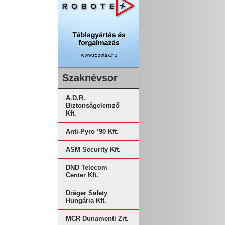
Szaknévsor
A.D.R.
Biztonságelemző
Kft.
Anti-Pyro ’90 Kft.
ASM Security Kft.
DND Telecom
Center Kft.
Dräger Safety
Hungária Kft.
MCR Dunamenti Zrt.