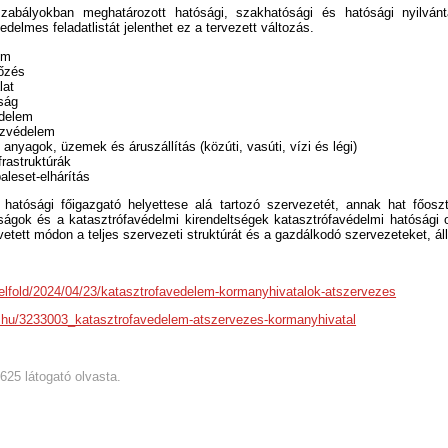
szabályokban meghatározott hatósági, szakhatósági és hatósági nyilvánta
delmes feladatlistát jelenthet ez a tervezett változás.
em
őzés
lat
nság
édelem
ízvédelem
anyagok, üzemek és áruszállítás (közúti, vasúti, vízi és légi)
nfrastruktúrák
aleset-elhárítás
atósági főigazgató helyettese alá tartozó szervezetét, annak hat főoszt
ágok és a katasztrófavédelmi kirendeltségek katasztrófavédelmi hatósági os
etett módon a teljes szervezeti struktúrát és a gazdálkodó szervezeteket, ál
/belfold/2024/04/23/katasztrofavedelem-kormanyhivatalok-atszervezes
a.hu/3233003_katasztrofavedelem-atszervezes-kormanyhivatal
6625 látogató olvasta.