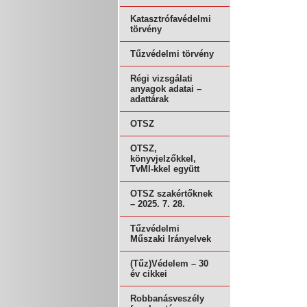
Katasztrófavédelmi
törvény
Tűzvédelmi törvény
Régi vizsgálati
anyagok adatai –
adattárak
OTSZ
OTSZ,
könyvjelzőkkel,
TvMI-kkel együtt
OTSZ szakértőknek
– 2025. 7. 28.
Tűzvédelmi
Műszaki Irányelvek
(Tűz)Védelem – 30
év cikkei
Robbanásveszély