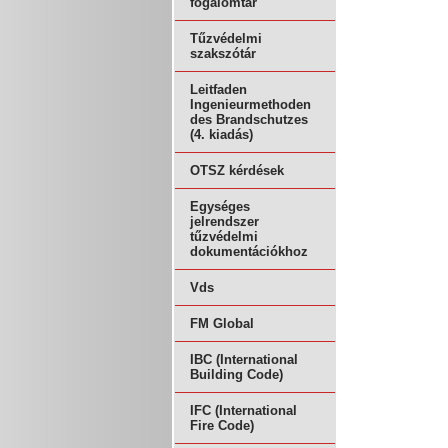
fogalomtár
Tűzvédelmi
szakszótár
Leitfaden
Ingenieurmethoden
des Brandschutzes
(4. kiadás)
OTSZ kérdések
Egységes
jelrendszer
tűzvédelmi
dokumentációkhoz
Vds
FM Global
IBC (International
Building Code)
IFC (International
Fire Code)