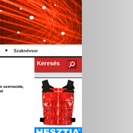
s
Szaknévsor
Keresés
em szervezete,
ei