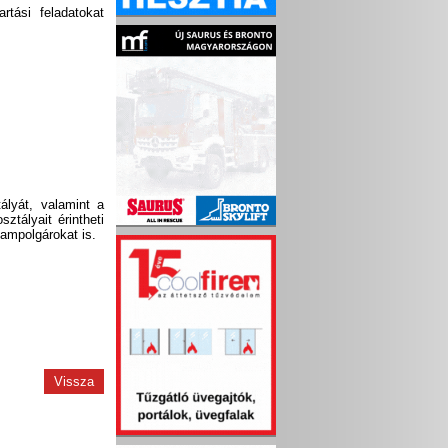
rtási feladatokat
ályát, valamint a
ztályait érintheti
lampolgárokat is.
Vissza