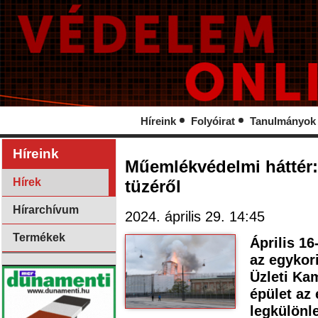
Híreink
Folyóirat
Tanulmányok
Híreink
Műemlékvédelmi háttér:
Hírek
tüzéről
Hírarchívum
2024. április 29. 14:45
Termékek
Április 16
az egykor
Üzleti Ka
épület az 
legkülönl