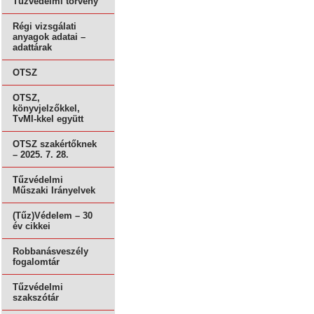
Tűzvédelmi törvény
Régi vizsgálati
anyagok adatai –
adattárak
OTSZ
OTSZ,
könyvjelzőkkel,
TvMI-kkel együtt
OTSZ szakértőknek
– 2025. 7. 28.
Tűzvédelmi
Műszaki Irányelvek
(Tűz)Védelem – 30
év cikkei
Robbanásveszély
fogalomtár
Tűzvédelmi
szakszótár