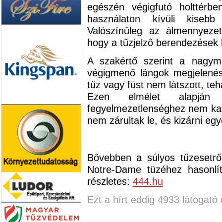
egészén végigfutó holttérb
használaton kívüli kisebb 
Valószínűleg az álmennyezet
hogy a tűzjelző berendezések 
A szakértő szerint a nagym
végigmenő lángok megjelené
tűz vagy füst nem látszott, tehá
Ezen elmélet alapján a
fegyelmezetlenséghez nem kap
nem zárultak le, és kizárni eg
Bővebben a súlyos tűzesetr
Notre-Dame tüzéhez hasonlí
részletes:
444.hu
Ezt a hírt eddig 4933 látogató 