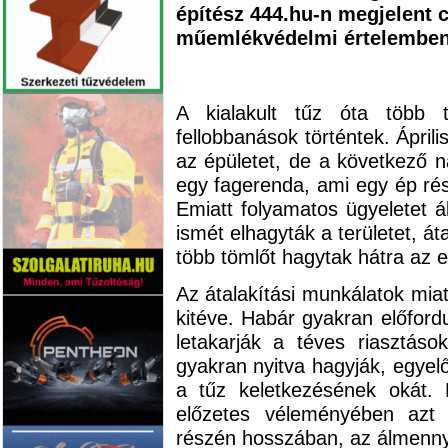
építész 444.hu-n megjelent c
műemlékvédelmi értelemben 
A kialakult tűz óta több t
fellobbanások történtek. Ápril
az épületet, de a következő na
egy fagerenda, ami egy ép rész
Emiatt folyamatos ügyeletet ál
ismét elhagyták a területet, á
több tömlőt hagytak hátra az e
Az átalakítási munkálatok miat
kitéve. Habár gyakran előfordu
letakarják a téves riasztáso
gyakran nyitva hagyják, egyel
a tűz keletkezésének okát. 
előzetes véleményében azt f
részén hosszában, az álmennyez