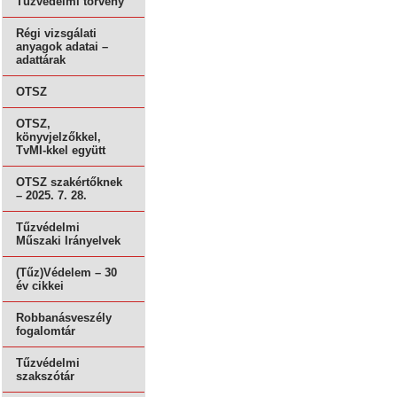
Tűzvédelmi törvény
Régi vizsgálati
anyagok adatai –
adattárak
OTSZ
OTSZ,
könyvjelzőkkel,
TvMI-kkel együtt
OTSZ szakértőknek
– 2025. 7. 28.
Tűzvédelmi
Műszaki Irányelvek
(Tűz)Védelem – 30
év cikkei
Robbanásveszély
fogalomtár
Tűzvédelmi
szakszótár