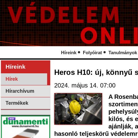
Híreink
Folyóirat
Tanulmányok
Híreink
Heros H10: új, könnyű 
Hírek
2024. május 14. 07:00
Hírarchívum
A Rosenba
Termékek
szortiment
pehelysúl
kilós, és 
ajánlják, 
hasonló teljeskörű védelemr