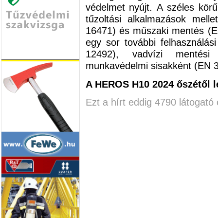
védelmet nyújt. A széles kör
tűzoltási alkalmazások melle
16471) és műszaki mentés (E
egy sor további felhasználás
12492), vadvízi mentési
munkavédelmi sisakként (EN 3
A HEROS H10 2024 őszétől le
Ezt a hírt eddig 4790 látogató 