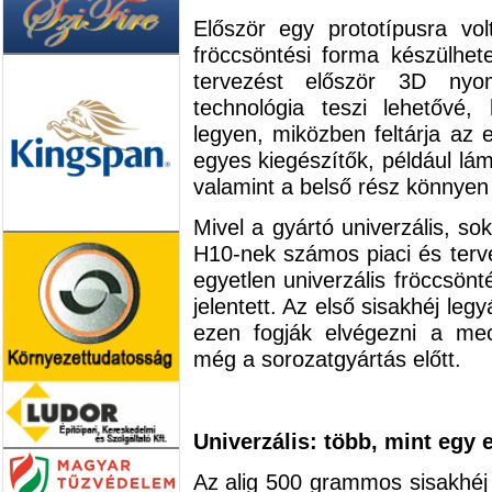
Először egy prototípusra vol
fröccsöntési forma készülhete
tervezést először 3D nyo
technológia teszi lehetővé,
legyen, miközben feltárja az 
egyes kiegészítők, például lá
valamint a belső rész könnyen 
Mivel a gyártó univerzális, so
H10-nek számos piaci és terve
egyetlen univerzális fröccsönt
jelentett. Az első sisakhéj legy
ezen fogják elvégezni a mec
még a sorozatgyártás előtt.
Univerzális: több, mint egy e
Az alig 500 grammos sisakhé