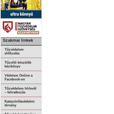
Szakmai linkek
Tűzvédelem
előfizetés
Tűzoltó készülék
kézikönyv
Védelem Online a
Facebook-on
Tűzvédelem hírlevél
– feliratkozás
Katasztrófavédelmi
törvény