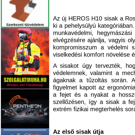
Az új HEROS H10 sisak a Rosen
ki a pehelysúlyú kategóriában.
munkavédelmi, hegymászási m
elvégzésére ajánlja, vagyis o
kompromisszum a védelmi sz
viselkedési komfort növelése 
A sisakot úgy tervezték, hog
védelemnek, valamint a mech
ágaknak a tűzoltás során. 
figyelmet kapott az ergonómia
a fejet és a nyakat a hosszú
szellőzésen, így a sisak a fe
extrém fizikai megterhelés sorá
Az első sisak útja