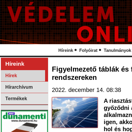
Híreink
Folyóirat
Tanulmányok
Híreink
Figyelmezető táblák és 
Hírek
rendszereken
Hírarchívum
2022. december 14. 08:38
Termékek
A riasztás
győződni 
alkalmazn
igen, akko
hol és ho