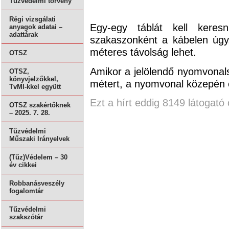
Tűzvédelmi törvény
Régi vizsgálati
Egy-egy táblát kell keresn
anyagok adatai –
adattárak
szakaszonként a kábelen úgy,
méteres távolság lehet.
OTSZ
Amikor a jelölendő nyomvona
OTSZ,
könyvjelzőkkel,
métert, a nyomvonal közepén e
TvMI-kkel együtt
Ezt a hírt eddig 8149 látogató 
OTSZ szakértőknek
– 2025. 7. 28.
Tűzvédelmi
Műszaki Irányelvek
(Tűz)Védelem – 30
év cikkei
Robbanásveszély
fogalomtár
Tűzvédelmi
szakszótár