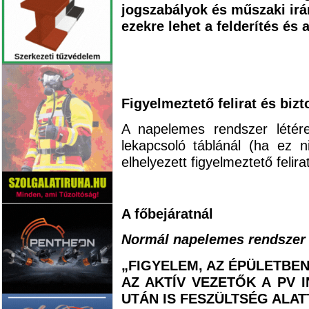
jogszabályok és műszaki irán
ezekre lehet a felderítés és
Figyelmeztető felirat és bizt
A napelemes rendszer létére
lekapcsoló táblánál (ha ez n
elhelyezett figyelmeztető felirat
A főbejáratnál
Normál napelemes rendszer 
„FIGYELEM, AZ ÉPÜLETBE
AZ AKTÍV VEZETŐK A PV 
UTÁN IS FESZÜLTSÉG ALA