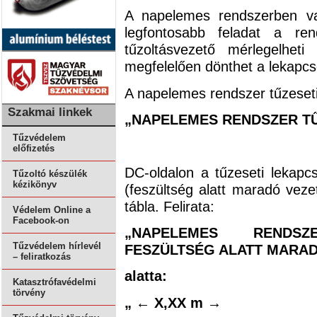
A napelemes rendszerben va
legfontosabb feladat a ren
tűzoltásvezető mérlegelhet
megfelelően dönthet a lekapcso
A napelemes rendszer tűzeseti 
Szakmai linkek
„NAPELEMES RENDSZER T
Tűzvédelem
előfizetés
DC-oldalon a tűzeseti lekapc
Tűzoltó készülék
kézikönyv
(feszültség alatt maradó vezet
tábla. Felirata:
Védelem Online a
Facebook-on
„NAPELEMES RENDS
Tűzvédelem hírlevél
FESZÜLTSÉG ALATT MARAD
– feliratkozás
alatta:
Katasztrófavédelmi
törvény
„ ← X,XX m →