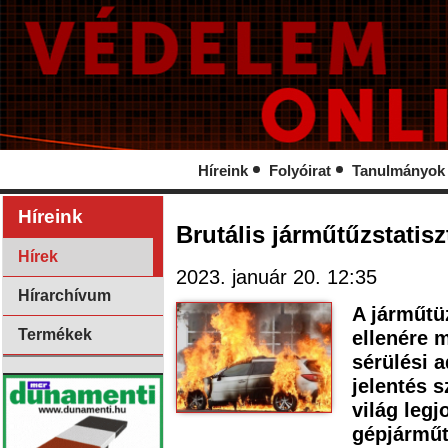
Híreink
Folyóirat
Tanulmányok
Híreink
Brutális járműtűzstatis
Hírek
2023. január 20. 12:35
Hírarchívum
A járműtü
Termékek
ellenére 
sérülési 
jelentés s
világ leg
gépjárműt