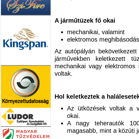
A járműtüzek fő okai
mechanikai, valamint
elektromos meghibásodáso
Az autópályán bekövetkezett
járművekben keletkezett tü
mechanikai vagy elektromos 
voltak.
Hol keletkeztek a halálesete
Az ütközések voltak a v
okai.
A nagy teherautók 1000
magasabb, mint a közúti 