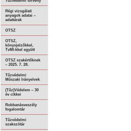
Tűzvédelmi törvény
Régi vizsgálati
anyagok adatai –
adattárak
OTSZ
OTSZ,
könyvjelzőkkel,
TvMI-kkel együtt
OTSZ szakértőknek
– 2025. 7. 28.
Tűzvédelmi
Műszaki Irányelvek
(Tűz)Védelem – 30
év cikkei
Robbanásveszély
fogalomtár
Tűzvédelmi
szakszótár