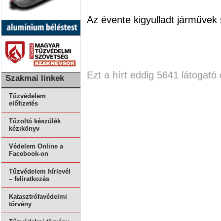
Az évente kigyulladt járművek
Ezt a hírt eddig 5641 látogató 
Szakmai linkek
Tűzvédelem
előfizetés
Tűzoltó készülék
kézikönyv
Védelem Online a
Facebook-on
Tűzvédelem hírlevél
– feliratkozás
Katasztrófavédelmi
törvény