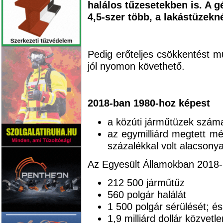
halálos tűzesetekben is. A 
4,5-szer több, a lakástüzekné
Pedig erőteljes csökkentést m
jól nyomon követhető.
2018-ban 1980-hoz képest
a közúti járműtüzek száma
az egymilliárd megtett mé
százalékkal volt alacsony
Az Egyesült Államokban 2018
212 500 járműtűz
560 polgár halálát
1 500 polgár sérülését; és
1,9 milliárd dollár közvetl