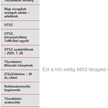
Tűzvédelmi törvény
Régi vizsgálati
anyagok adatai –
adattárak
OTSZ
OTSZ,
könyvjelzőkkel,
TvMI-kkel együtt
OTSZ szakértőknek
– 2025. 7. 28.
Tűzvédelmi
Műszaki Irányelvek
Ezt a hírt eddig 6853 látogató 
(Tűz)Védelem – 30
év cikkei
Robbanásveszély
fogalomtár
Tűzvédelmi
szakszótár