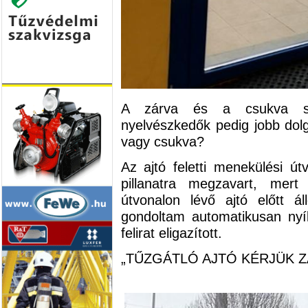
A zárva és a csukva szó
nyelvészkedők pedig jobb dol
vagy csukva?
Az ajtó feletti menekülési ú
pillanatra megzavart, mer
útvonalon lévő ajtó előtt á
gondoltam automatikusan nyíl
felirat eligazított.
„TŰZGÁTLÓ AJTÓ KÉRJÜK ZÁ