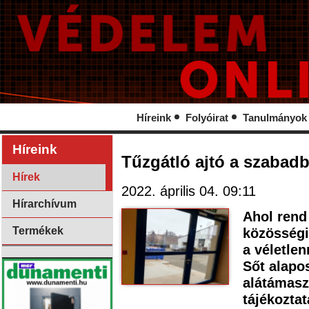
Híreink
Folyóirat
Tanulmányok
Híreink
Tűzgátló ajtó a szabad
Hírek
2022. április 04. 09:11
Hírarchívum
Ahol rend 
Termékek
közösségi
a véletlen
Sőt alapos
alátámasz
tájékozta