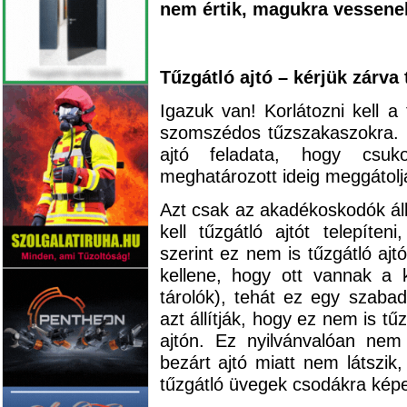
nem értik, magukra vessene
Tűzgátló ajtó – kérjük zárva 
Igazuk van! Korlátozni kell a 
szomszédos tűzszakaszokra. H
ajtó feladata, hogy csuko
meghatározott ideig meggátolj
Azt csak az akadékoskodók áll
kell tűzgátló ajtót telepít
szerint ez nem is tűzgátló aj
kellene, hogy ott vannak a k
tárolók), tehát ez egy szabadt
azt állítják, hogy ez nem is t
ajtón. Ez nyilvánvalóan nem 
bezárt ajtó miatt nem látszik,
tűzgátló üvegek csodákra ké