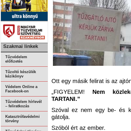
Szakmai linkek
Tűzvédelem
előfizetés
Tűzoltó készülék
kézikönyv
Ott egy másik felirat is az ajtó
Védelem Online a
„FIGYELEM!
Nem közle
Facebook-on
TARTANI.”
Tűzvédelem hírlevél
– feliratkozás
Szóval ez nem egy be- és kij
gátolja.
Katasztrófavédelmi
törvény
Szóból ért az ember.