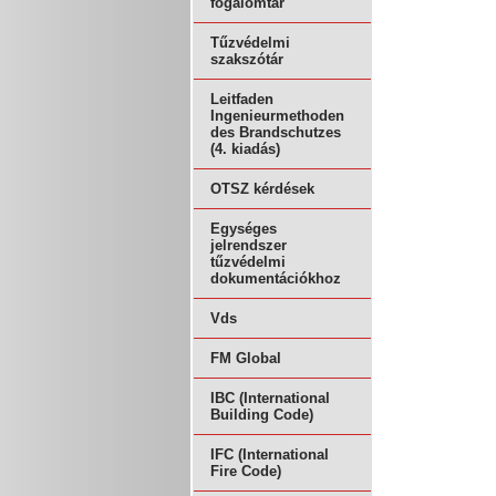
fogalomtár
Tűzvédelmi
szakszótár
Leitfaden
Ingenieurmethoden
des Brandschutzes
(4. kiadás)
OTSZ kérdések
Egységes
jelrendszer
tűzvédelmi
dokumentációkhoz
Vds
FM Global
IBC (International
Building Code)
IFC (International
Fire Code)