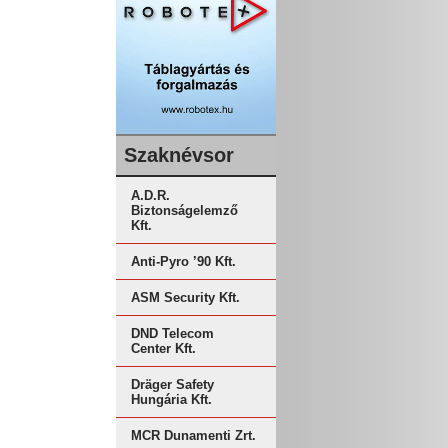
Szaknévsor
A.D.R.
Biztonságelemző
Kft.
Anti-Pyro ’90 Kft.
ASM Security Kft.
DND Telecom
Center Kft.
Dräger Safety
Hungária Kft.
MCR Dunamenti Zrt.