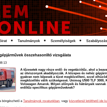
óirat
Tanulmányok
Személyiségek
Szabályozá
gépjárművek összehasonlító vizsgálata
 08:13
A tűzesetek nagy része erdő- és vegetációtűz, ahol a beava
az útviszonyok akadályozzák. A közepes és nehéz gépjá
gyakran nem képesek a tüzet megközelíteni, ezzel elhúzó
megközelítés válik szükségessé. Unimog U500 TLF 3000,
Volswagen Amarok. Milyen előnyeik és hátrányaik vannak a
erdőtűz-specifikus gépjárműveknek?
a böngészhető a
Tanulmányok rovatunkban
, vagy
közvetlenül letölthető ide k