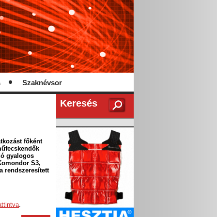
s
Szaknévsor
Keresés
tkozást főként
rműfecskendők
dó gyalogos
 Komondor S3,
 rendszeresített
attintva
.