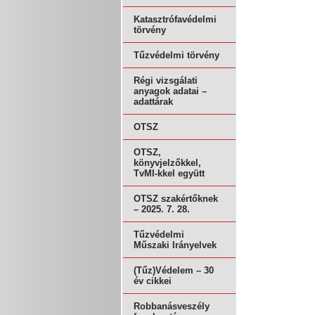
Katasztrófavédelmi
törvény
Tűzvédelmi törvény
Régi vizsgálati
anyagok adatai –
adattárak
OTSZ
OTSZ,
könyvjelzőkkel,
TvMI-kkel együtt
OTSZ szakértőknek
– 2025. 7. 28.
Tűzvédelmi
Műszaki Irányelvek
(Tűz)Védelem – 30
év cikkei
Robbanásveszély