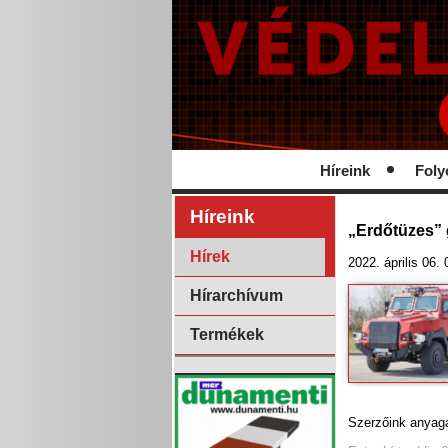
Híreink
Foly
Híreink
„Erdőtüzes” 
Hírek
2022. április 06.
Hírarchívum
Termékek
Szerzőink anyag