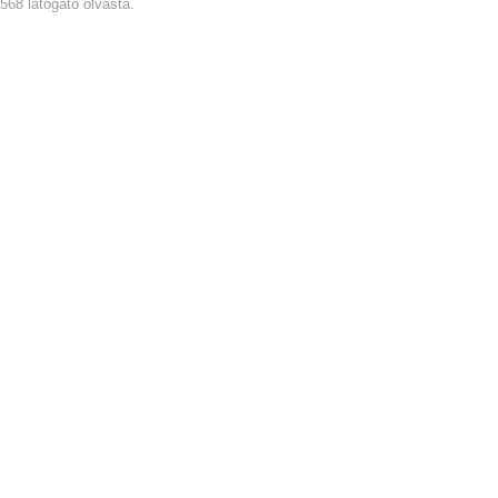
6568 látogató olvasta.