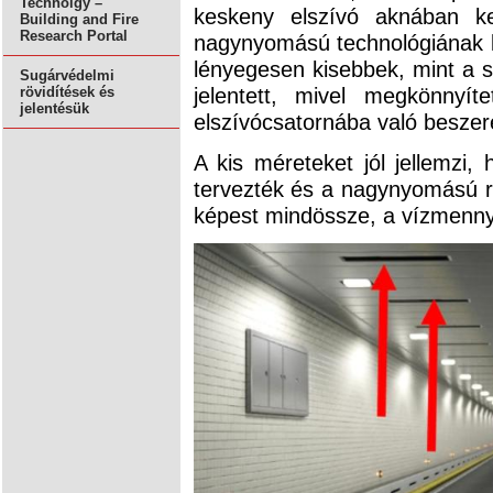
Technolgy –
keskeny elszívó aknában ke
Building and Fire
Research Portal
nagynyomású technológiának 
lényegesen kisebbek, mint a s
Sugárvédelmi
jelentett, mivel megkönnyít
rövidítések és
jelentésük
elszívócsatornába való beszere
A kis méreteket jól jellemzi
tervezték és a nagynyomású r
képest mindössze, a vízmenn