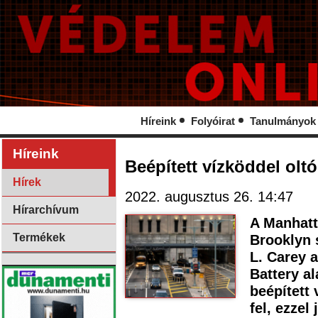
Híreink
Folyóirat
Tanulmányok
Híreink
Beépített vízköddel oltó 
Hírek
2022. augusztus 26. 14:47
Hírarchívum
A Manhatt
Termékek
Brooklyn 
L. Carey 
Battery al
beépített 
fel, ezzel