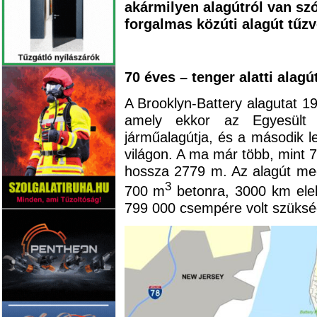
akármilyen alagútról van szó:
forgalmas közúti alagút tűzvé
70 éves – tenger alatti alagú
A Brooklyn-Battery alagutat 19
amely ekkor az Egyesült Á
járműalagútja, és a második le
világon. A ma már több, mint 7
hossza 2779 m. Az alagút me
3
700 m
betonra, 3000 km ele
799 000 csempére volt szüksé