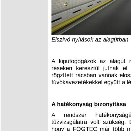
Elszívó nyílások az alagútban
A kipufogógázok az alagút 
réseken keresztül jutnak el
rögzített rácsban vannak elos
fúvókavezetékekkel együtt a l
A hatékonyság bizonyítása
A rendszer hatékonyságá
tűzvizsgálatra volt szükség. 
hogy a FOGTEC már több mint