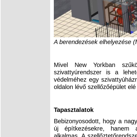
A berendezések elhelyezése 
Mivel New Yorkban szűkö
szivattyúrendszer is a lehe
védelméhez egy szivattyúházr
oldalon lévő szellőzőépület elé
Tapasztalatok
Bebizonyosodott, hogy a nag
új építkezésekre, hanem al
alkalmas. A szellőztetőrendsze