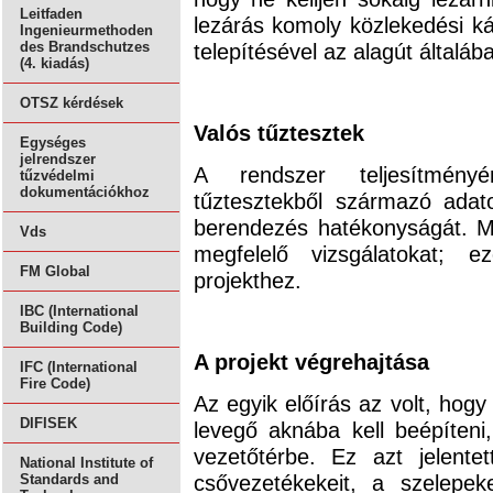
Leitfaden
lezárás komoly közlekedési ká
Ingenieurmethoden
telepítésével az alagút általá
des Brandschutzes
(4. kiadás)
OTSZ kérdések
Valós tűztesztek
Egységes
jelrendszer
A rendszer teljesítmény
tűzvédelmi
dokumentációkhoz
tűztesztekből származó adatok
berendezés hatékonyságát. M
Vds
megfelelő vizsgálatokat; 
FM Global
projekthez.
IBC (International
Building Code)
A projekt végrehajtása
IFC (International
Fire Code)
Az egyik előírás az volt, hogy
DIFISEK
levegő aknába kell beépíten
vezetőtérbe. Ez azt jelente
National Institute of
csővezetékekeit, a szelepe
Standards and