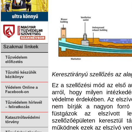
Szakmai linkek
Tűzvédelem
előfizetés
Tűzoltó készülék
Keresztirányú szellőzés az al
kézikönyv
Ez a szellőzési mód az első au
Védelem Online a
arról, hogy milyen intézked
Facebook-on
védelme érdekében. Az elszívó
Tűzvédelem hírlevél
nem bírják a nagyon forró
– feliratkozás
füstgázok az elszívott 
Katasztrófavédelmi
szellőzőépületen keresztül t
törvény
működnek ezek az elszívó vent