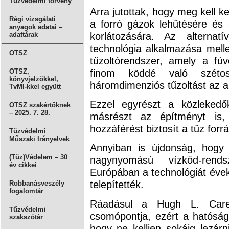
Tűzvédelmi törvény
Arra jutottak, hogy meg kell k
Régi vizsgálati
a forró gázok lehűtésére és
anyagok adatai –
korlátozására. Az alterna
adattárak
technológia alkalmazása melle
OTSZ
tűzoltórendszer, amely a f
finom köddé való szétos
OTSZ,
könyvjelzőkkel,
háromdimenziós tűzoltást az a
TvMI-kkel együtt
Ezzel egyrészt a közlekedő
OTSZ szakértőknek
– 2025. 7. 28.
másrészt az építményt is,
hozzáférést biztosít a tűz forr
Tűzvédelmi
Műszaki Irányelvek
Annyiban is újdonság, hogy
(Tűz)Védelem – 30
nagynyomású vízköd-rend
év cikkei
Európában a technológiát éve
telepítették.
Robbanásveszély
fogalomtár
Ráadásul a Hugh L. Care
Tűzvédelmi
csomópontja, ezért a hatósá
szakszótár
hogy ne kelljen sokáig lezárn