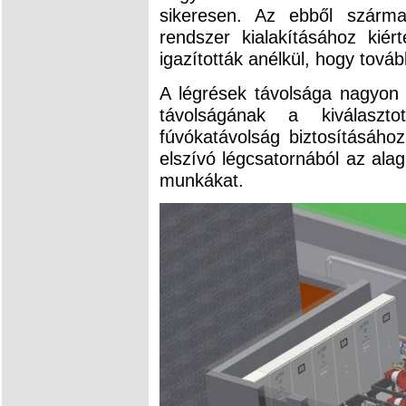
sikeresen. Az ebből szárma
rendszer kialakításához kiér
igazították anélkül, hogy továb
A légrések távolsága nagyon 
távolságának a kiválaszto
fúvókatávolság biztosításához
elszívó légcsatornából az alag
munkákat.