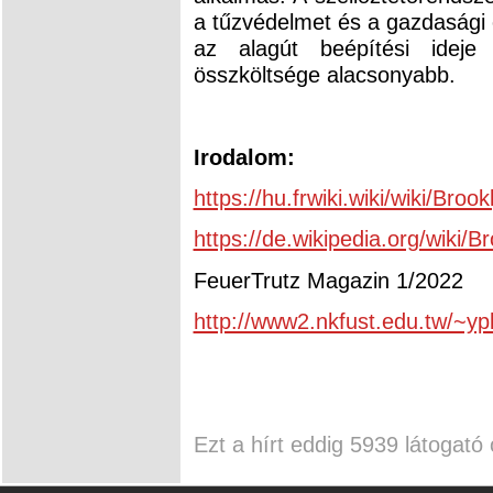
a tűzvédelmet és a gazdasági e
az alagút beépítési ideje
összköltsége alacsonyabb.
Irodalom:
https://hu.frwiki.wiki/wiki/Bro
https://de.wikipedia.org/wiki/
FeuerTrutz Magazin 1/2022
http://www2.nkfust.edu.tw/~y
Ezt a hírt eddig 5939 látogató 