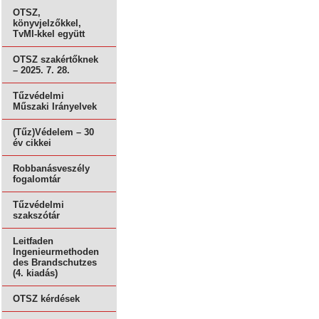
OTSZ,
könyvjelzőkkel,
TvMI-kkel együtt
OTSZ szakértőknek
– 2025. 7. 28.
Tűzvédelmi
Műszaki Irányelvek
(Tűz)Védelem – 30
év cikkei
Robbanásveszély
fogalomtár
Tűzvédelmi
szakszótár
Leitfaden
Ingenieurmethoden
des Brandschutzes
(4. kiadás)
OTSZ kérdések