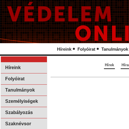
Híreink
Folyóirat
Tanulmányok
Hírek
Hír
Híreink
Folyóirat
Tanulmányok
Személyiségek
Szabályozás
Szaknévsor