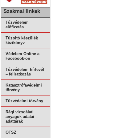
Szakmai linkek
Tűzvédelem
előfizetés
Tűzoltó készülék
kézikönyv
Védelem Online a
Facebook-on
Tűzvédelem hírlevél
– feliratkozás
Katasztrófavédelmi
törvény
Tűzvédelmi törvény
Régi vizsgálati
anyagok adatai –
adattárak
OTSZ