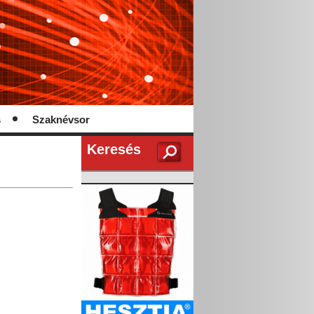
s
Szaknévsor
Keresés