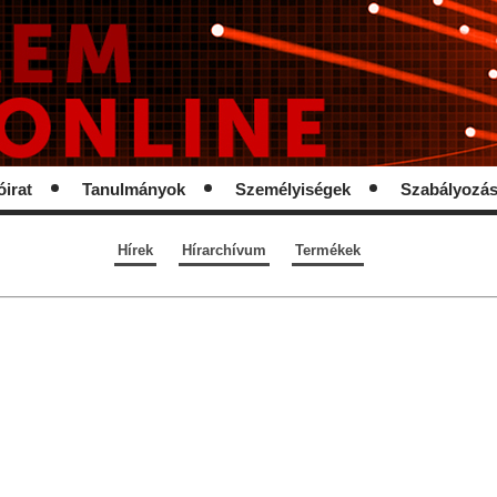
óirat
Tanulmányok
Személyiségek
Szabályozá
Hírek
Hírarchívum
Termékek