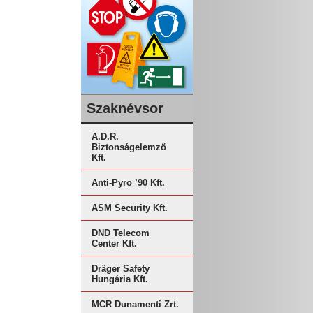
Szaknévsor
A.D.R.
Biztonságelemző
Kft.
Anti-Pyro ’90 Kft.
ASM Security Kft.
DND Telecom
Center Kft.
Dräger Safety
Hungária Kft.
MCR Dunamenti Zrt.