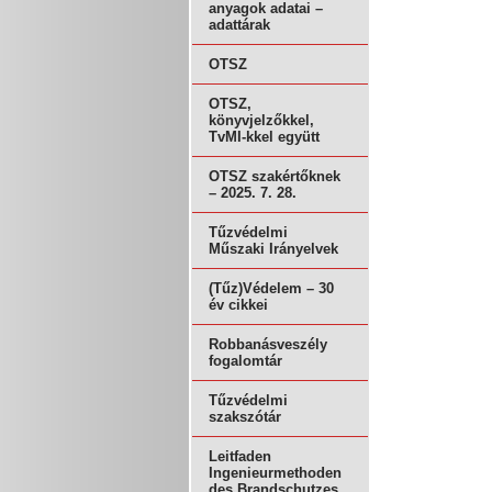
anyagok adatai –
adattárak
OTSZ
OTSZ,
könyvjelzőkkel,
TvMI-kkel együtt
OTSZ szakértőknek
– 2025. 7. 28.
Tűzvédelmi
Műszaki Irányelvek
(Tűz)Védelem – 30
év cikkei
Robbanásveszély
fogalomtár
Tűzvédelmi
szakszótár
Leitfaden
Ingenieurmethoden
des Brandschutzes